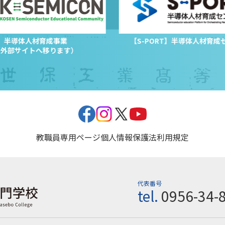
半導体人材育成事業
【S-PORT】半導体人材育成
（外部サイトへ移ります）
教職員専用ページ
個人情報保護法
利用規定
代表番号
tel.
0956-34-