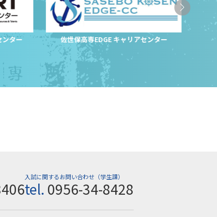
センター
佐世保高専EDGE キャリアセンター
サ
入試に関するお問い合わせ（学生課）
8406
tel.
0956-34-8428