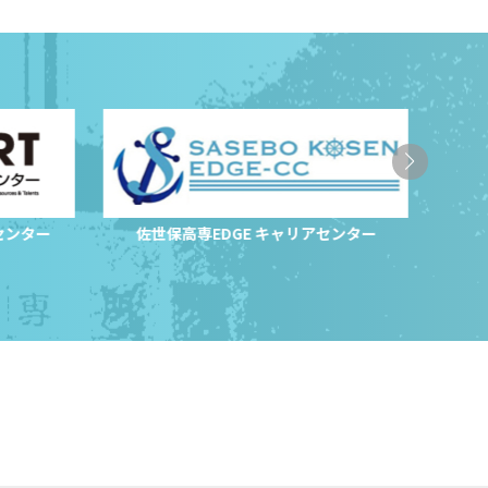
センター
佐世保高専EDGE キャリアセンター
サ