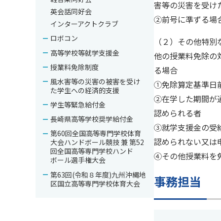
害等の災害を受け
英会話同好会
②前号に準ずる場
インターアクトクラブ
ロボコン
（２）その他特別
高等学校等就学支援金
他の授業料免除の
授業料免除制度
る場合
風水害等の災害の被害を受け
①免除算定基準日
た学生への経済的支援
②在学した期間が
学生等緊急給付金
認められる者
長崎県高等学校奨学給付金
③就学支援金の受
第60回全国高等専門学校体育
認められない又は
大会ハンドボール競技 兼 第52
回全国高等専門学校ハンド
④その他授業料を
ボール選手権大会
第63回(令和８年度)九州沖縄地
事務担当
区国立高等専門学校体育大会