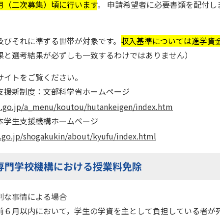
月（二次募集）頃に行います
。 申請希望者に必要書類を配付
及びそれに準ずる世帯が対象です。
収入基準については進学資
果と選考結果が必ずしも一致するわけではありません）
サイトをご覧ください。
支援新制度：文部科学省ホームページ
.go.jp/a_menu/koutou/hutankeigen/index.htm
本学生支援機構ホームページ
.go.jp/shogakukin/about/kyufu/index.html
専門学校機構における授業料免除
別な事情による場合
前６月以内において，学生の学資を主として負担している者が