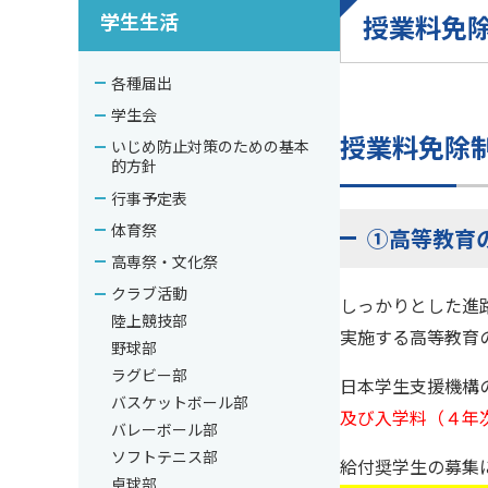
学生生活
授業料免
各種届出
学生会
授業料免除
いじめ防止対策のための基本
的方針
行事予定表
体育祭
①高等教育
高専祭・文化祭
クラブ活動
しっかりとした進
陸上競技部
実施する高等教育
野球部
ラグビー部
日本学生支援機構
バスケットボール部
及び入学料（４年
バレーボール部
ソフトテニス部
給付奨学生の募集
卓球部