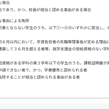
た場合
合であり，かつ，校長が相当と認める事由がある場合
な事由による免除
対象とならない学生のうち、以下①～④のいずれかに該当し、
前６月以内において，学資負担者の失職等理事長が定める理由
通算して３６月を超える者等，就学支援金の受給資格のない学
給資格がある学科の第３学年以下の学生のうち，課税証明書が
申請できない者で，かつ，学業優秀と認められる者
免除することが相当と認められる事由がある者