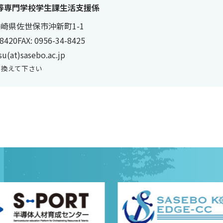
等専門学校
学生課生活支援係
3 長崎県佐世保市沖新町1-1
-8420
FAX: 0956-34-8425
su(at)sasebo.ac.jp
置き換えて下さい