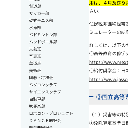
用は、４月及び９
剣道部
さい。
サッカー部
硬式テニス部
住民税非課税世帯
水泳部
ミュレーターの結
バドミントン部
ハンドボール部
詳しくは、以下の
文芸班
○高等教育の修学
写真班
https://www.mext
華道班
○給付奨学金：日
美術班
囲碁・将棋班
https://www.jasso
パソコンクラブ
サイエンスクラブ
②国立高等
自動車部
吹奏楽部
ロボコン・プロジェクト
（１）災害等の特
ＤＡＮＣＥ同好会
①免除算定基準日
軽音楽同好会