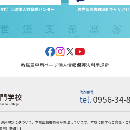
PORT】半導体人材育成センター
佐世保高専EDGE キャリア
教職員専用ページ
個人情報保護法
利用規定
代表番号
tel.
0956-34-
・運用規定に基づいて、本校広報委員会が管理しています。本校に関するご意見・ご
保市沖新町1-1