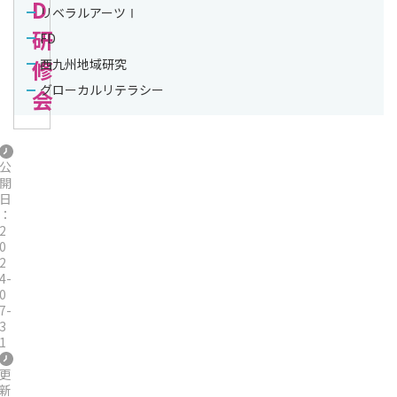
D
リベラルアーツⅠ
研
FD
修
西九州地域研究
グローカルリテラシー
会
公
開
日
：
2
0
2
4-
0
7-
3
1
更
新