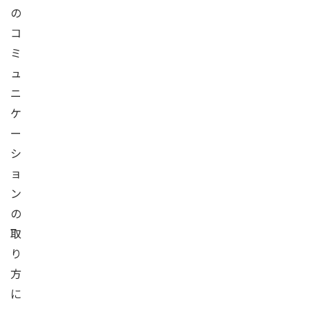
の
コ
ミ
ュ
ニ
ケ
ー
シ
ョ
ン
の
取
り
方
に