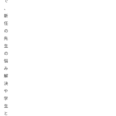
で
、
新
任
の
先
生
の
悩
み
解
決
や
学
生
と