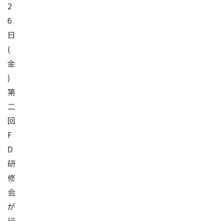
2
6
日
(
金
)
第
二
回
F
D
研
修
会
が
行