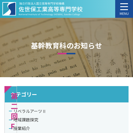
MENU
基幹教育科のお知らせ
カテゴリー
第
二
リベラルアーツⅡ
回
地域課題探究
F
授業紹介