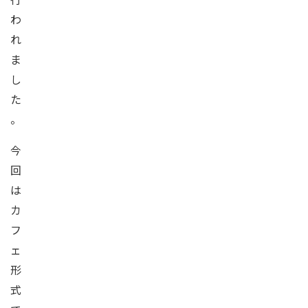
わ
れ
ま
し
た
。
今
回
は
カ
フ
ェ
形
式