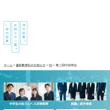
お
次
前
知
の
の
ら
記
記
せ
事
事
一
覧
ホーム
>
基幹教育科のお知らせ
>
FD
>
第二回FD研修会
中学生の皆さんへ 入試情報等
就職・進学情報