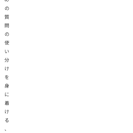
の
質
問
の
使
い
分
け
を
身
に
着
け
る
、