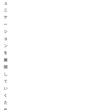
ュ
ニ
ケ
ー
シ
ョ
ン
を
展
開
し
て
い
く
た
め