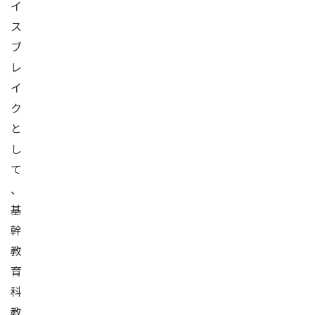
イ
ス
ブ
レ
イ
ク
と
し
て
、
基
幹
教
育
科
教