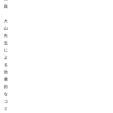
員
大
山
先
生
に
よ
る
効
果
的
な
コ
ミ