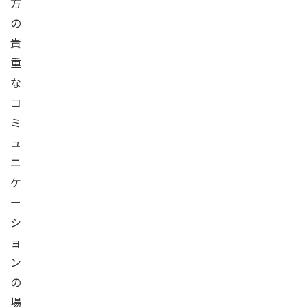
方
の
貴
重
な
コ
ミ
ュ
ニ
ケ
ー
シ
ョ
ン
の
場