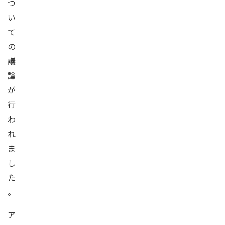
つ
い
て
の
議
論
が
行
わ
れ
ま
し
た
。
ア