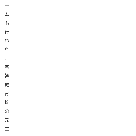
ー
ム
も
行
わ
れ
、
基
幹
教
育
科
の
先
生