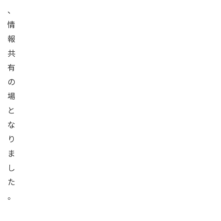
、
情
報
共
有
の
場
と
な
り
ま
し
た
。