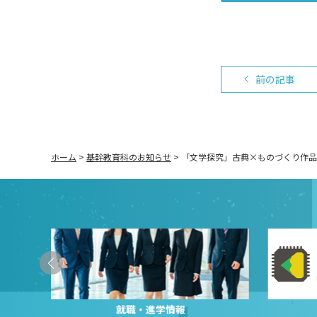
前の記事
ホーム
>
基幹教育科のお知らせ
>
「文学探究」古典×ものづくり作品
就職・進学情報