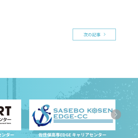
次の記事
センター
佐世保高専EDGE キャリアセンター
サ