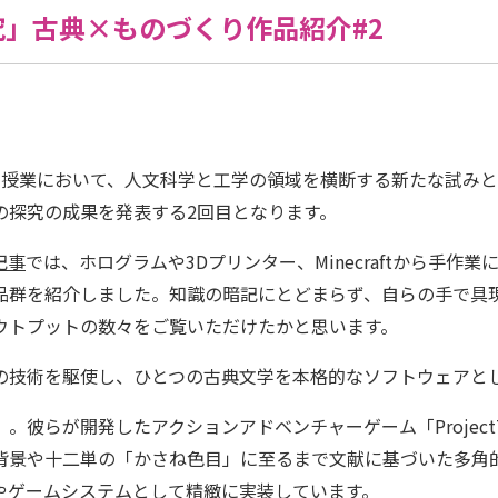
」古典×ものづくり作品紹介#2
の授業において、人文科学と工学の領域を横断する新たな試み
の探究の成果を発表する2回目となります。
記事
では、ホログラムや3Dプリンター、Minecraftから手
品群を紹介しました。知識の暗記にとどまらず、自らの手で具
ウトプットの数々をご覧いただけたかと思います。
の技術を駆使し、ひとつの古典文学を本格的なソフトウェアと
。彼らが開発したアクションアドベンチャーゲーム「Projec
背景や十二単の「かさね色目」に至るまで文献に基づいた多角
やゲームシステムとして精緻に実装しています。