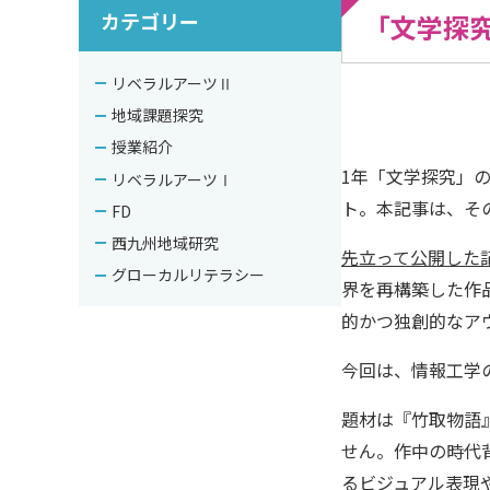
カテゴリー
「文学探究
リベラルアーツⅡ
地域課題探究
授業紹介
1年「文学探究」
リベラルアーツⅠ
ト。本記事は、そ
FD
西九州地域研究
先立って公開した
グローカルリテラシー
界を再構築した作
的かつ独創的なア
今回は、情報工学
題材は『竹取物語』
せん。作中の時代
るビジュアル表現