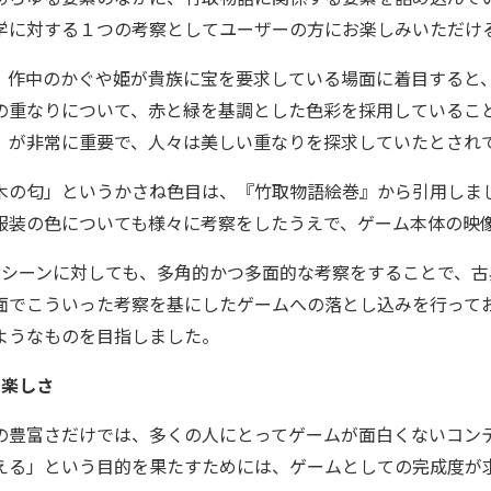
学に対する１つの考察としてユーザーの方にお楽しみいただけ
、作中のかぐや姫が貴族に宝を要求している場面に着目すると
の重なりについて、赤と緑を基調とした色彩を採用しているこ
）が非常に重要で、人々は美しい重なりを探求していたとされ
木の匂」というかさね色目は、『竹取物語絵巻』から引用しま
服装の色についても様々に考察をしたうえで、ゲーム本体の映
のシーンに対しても、多角的かつ多面的な考察をすることで、
面でこういった考察を基にしたゲームへの落とし込みを行って
ようなものを目指しました。
の楽しさ
の豊富さだけでは、多くの人にとってゲームが面白くないコン
える」という目的を果たすためには、ゲームとしての完成度が