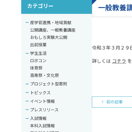
カテゴリー
一般教養
産学官連携・地域貢献
公開講座、一般教養講座
おもしろ実験大公開
出前授業
令和３年３月２９日
学生生活
詳しくは
コチラ
を
ロボコン
体育祭
高専祭・文化祭
プロジェクト型寄附
トピックス
イベント情報
前の記事
プレスリリース
入試情報
本科入試情報