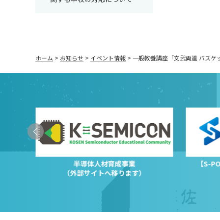
ホーム
>
お知らせ
>
イベント情報
>
一般教養講座「文武両道 バスケ
半導体人材育成事業
【S-
（外部サイトへ移ります）