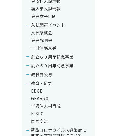
専攻科入試情報
編入学入試情報
高専女子Life
入試関連イベント
入試懇談会
高専説明会
一日体験入学
創立６０周年記念事業
創立５０周年記念事業
教職員公募
教育・研究
EDGE
GEAR5.0
半導体人材育成
K-SEC
国際交流
新型コロナウイルス感染症に
関する本校の対応について