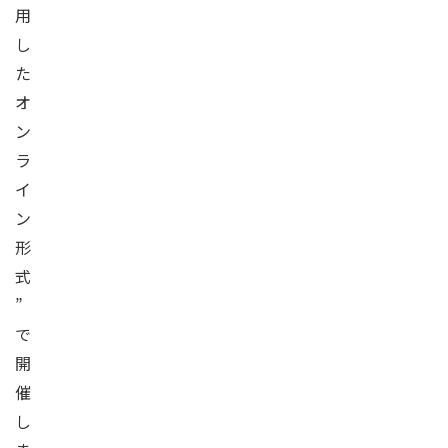
用
し
た
オ
ン
ラ
イ
ン
形
式
”
で
開
催
し