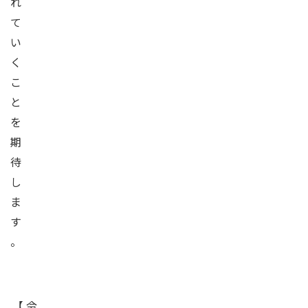
れ
て
い
く
こ
と
を
期
待
し
ま
す
。
【
令