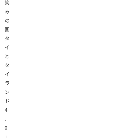
笑
み
の
国
タ
イ
と
タ
イ
ラ
ン
ド
4
.
0
」