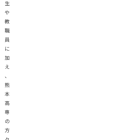
生
や
教
職
員
に
加
え
、
熊
本
高
専
の
方
々