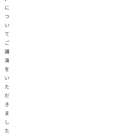
に
つ
い
て
ご
講
演
を
い
た
だ
き
ま
し
た