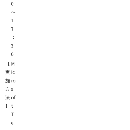
0
～
1
7
：
3
0
【
M
実
ic
施
ro
方
s
法
of
】
t
T
e