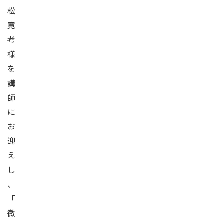
松
寛
考
様
を
講
師
に
お
迎
え
し
、
「
微