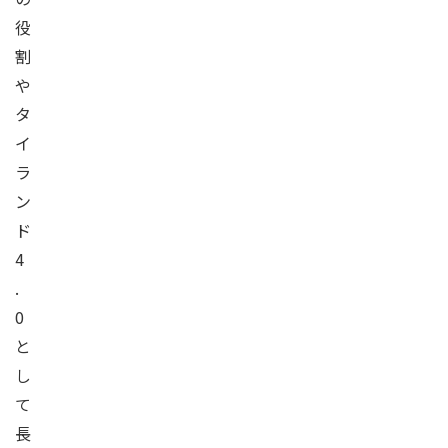
役
割
や
タ
イ
ラ
ン
ド
4
.
0
と
し
て
長