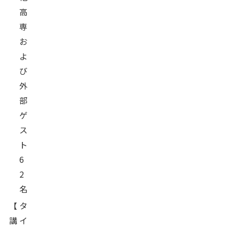
高
専
お
よ
び
外
部
ゲ
ス
ト
6
2
名
【
タ
講
イ