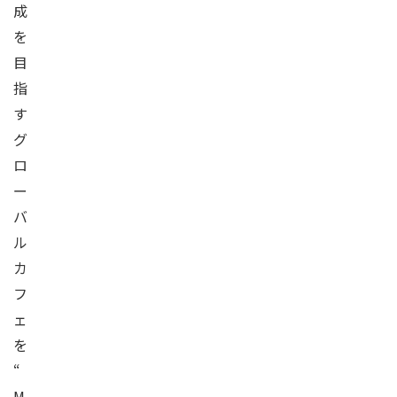
成
を
目
指
す
グ
ロ
ー
バ
ル
カ
フ
ェ
を
“
M