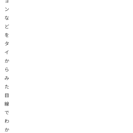
ョ
ン
な
ど
を
タ
イ
か
ら
み
た
目
線
で
わ
か