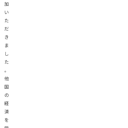
加
い
た
だ
き
ま
し
た
。
他
国
の
経
済
を