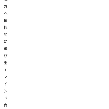
外
へ
積
極
的
に
飛
び
出
す
マ
イ
ン
ド
育