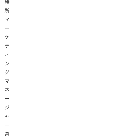
務
所
マ
ー
ケ
テ
ィ
ン
グ
マ
ネ
ー
ジ
ャ
ー
冨