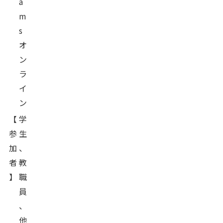
a
m
s
オ
ン
ラ
イ
ン
【
学
参
生
加
、
者
教
】
職
員
、
他