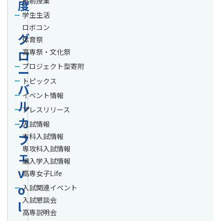
出前授業
度
学生生活
ロボコン
グ
体育祭
ロ
高専祭・文化祭
プロジェクト型寄附
ー
トピックス
バ
イベント情報
ル
プレスリリース
カ
入試情報
フ
本科入試情報
専攻科入試情報
ェ
編入学入試情報
v
高専女子Life
o
入試関連イベント
入試懇談会
l
高専説明会