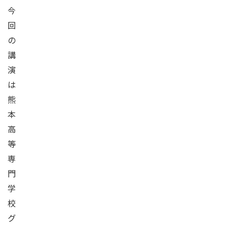
今
回
の
講
演
は
熊
本
高
等
専
門
学
校
グ