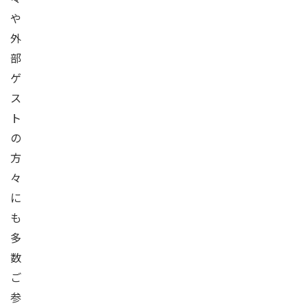
や
外
部
ゲ
ス
ト
の
方
々
に
も
多
数
ご
参