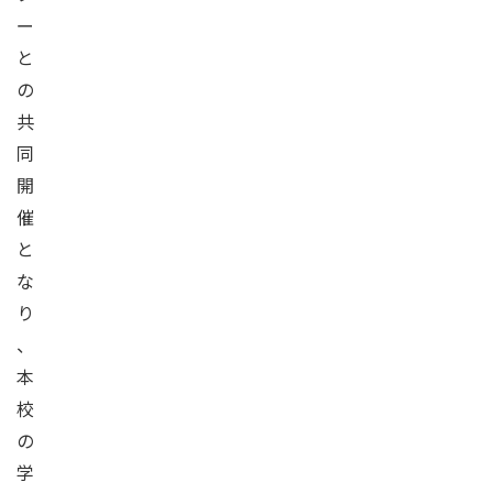
ー
と
の
共
同
開
催
と
な
り
、
本
校
の
学