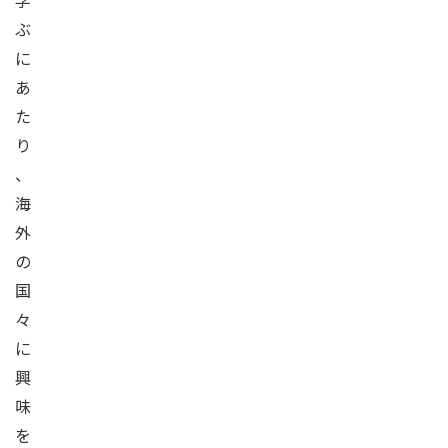
学
ぶ
に
あ
た
り
、
海
外
の
国
々
に
興
味
を