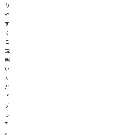
り
や
す
く
ご
説
明
い
た
だ
き
ま
し
た
。