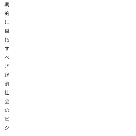
期
的
に
目
指
す
べ
き
経
済
社
会
の
ビ
ジ