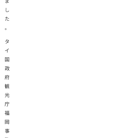
ま
し
た
。
タ
イ
国
政
府
観
光
庁
福
岡
事