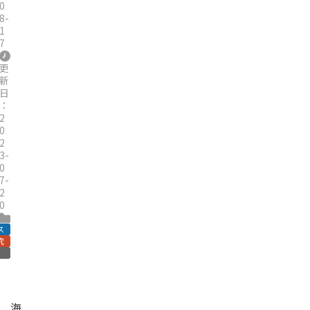
0
8-
1
7
更
新
日
：
2
0
2
3-
0
7-
2
0
ス
究
海