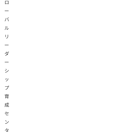
ロ
ー
バ
ル
リ
ー
ダ
ー
シ
ッ
プ
育
成
セ
ン
タ