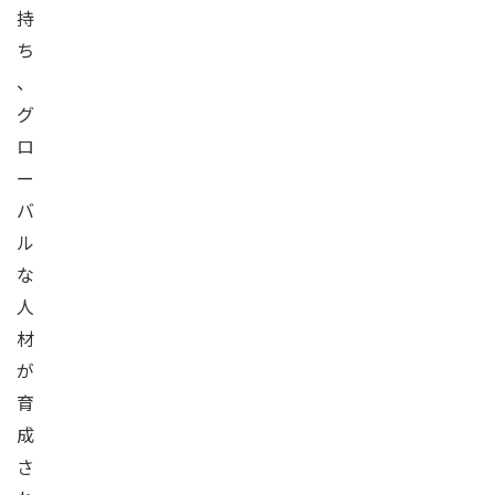
持
ち
、
グ
ロ
ー
バ
ル
な
人
材
が
育
成
さ