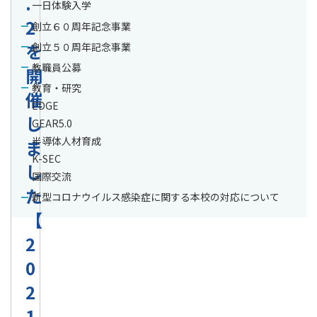
.
一日体験入学
2
創立６０周年記念事業
を
創立５０周年記念事業
教職員公募
開
教育・研究
催
EDGE
し
GEAR5.0
半導体人材育成
ま
K-SEC
し
国際交流
た
新型コロナウイルス感染症に関する本校の対応について
【
2
0
2
1