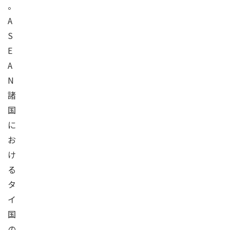
。
A
S
E
A
N
諸
国
に
お
け
る
タ
イ
国
の