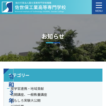
MENU
お知らせ
カテゴリー
令
和
産学官連携・地域貢献
３
公開講座、一般教養講座
年
おもしろ実験大公開