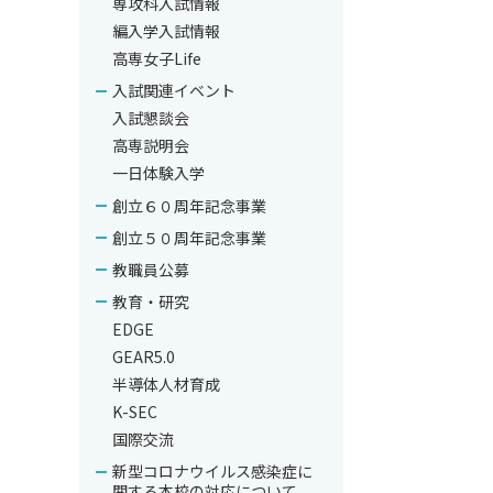
専攻科入試情報
編入学入試情報
高専女子Life
入試関連イベント
入試懇談会
高専説明会
一日体験入学
創立６０周年記念事業
創立５０周年記念事業
教職員公募
教育・研究
EDGE
GEAR5.0
半導体人材育成
K-SEC
国際交流
新型コロナウイルス感染症に
関する本校の対応について