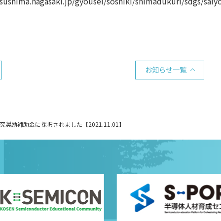
tsushima.nagasaki.jp/gyousei/soshiki/shimadukuri/sdgs/saiy
お知らせ一覧
奨励補助金に採択されました【2021.11.01】