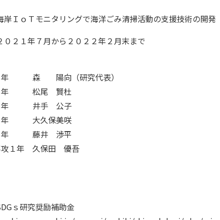
海岸ＩｏＴモニタリングで海洋ごみ清掃活動の支援技術の開発
０２１年７月から２０２２年２月末まで
３年 森 陽向（研究代表）
科３年 松尾 賢杜
３年 井手 公子
３年 大久保美咲
科２年 藤井 渉平
専攻１年 久保田 優吾
SDGｓ研究奨励補助金