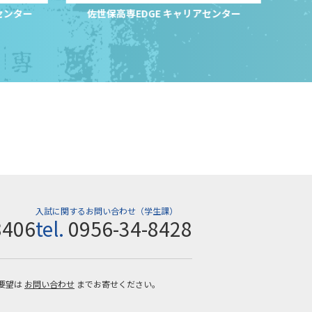
センター
佐世保高専EDGE キャリアセンター
サ
入試に関するお問い合わせ（学生課）
8406
tel.
0956-34-8428
要望は
お問い合わせ
までお寄せください。