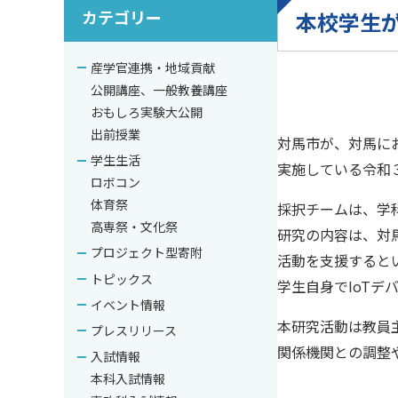
カテゴリー
本校学生が
産学官連携・地域貢献
公開講座、一般教養講座
おもしろ実験大公開
出前授業
対馬市が、対馬に
学生生活
実施している令和
ロボコン
体育祭
採択チームは、学
高専祭・文化祭
研究の内容は、対
プロジェクト型寄附
活動を支援すると
トピックス
学生自身でIoT
イベント情報
本研究活動は教員
プレスリリース
関係機関との調整
入試情報
本科入試情報