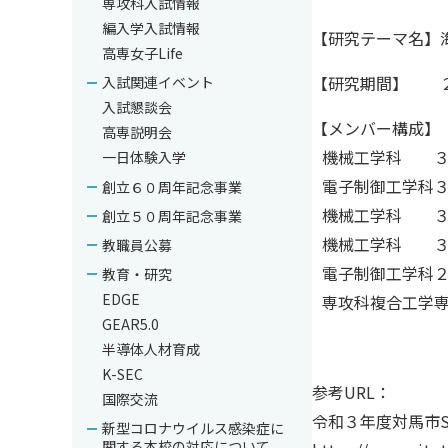
専攻科入試情報
編入学入試情報
【研究テーマ名】
高専女子Life
【研究期間】 ２
入試関連イベント
入試懇談会
【メンバー構成】
高専説明会
機械工学科 
一日体験入学
電子制御工学
創立６０周年記念事業
機械工学科 
創立５０周年記念事業
機械工学科 
教職員公募
電子制御工学
教育・研究
EDGE
専攻科複合工学
GEAR5.0
半導体人材育成
K-SEC
参考URL：
国際交流
令和３年度対馬市
新型コロナウイルス感染症に
関する本校の対応について