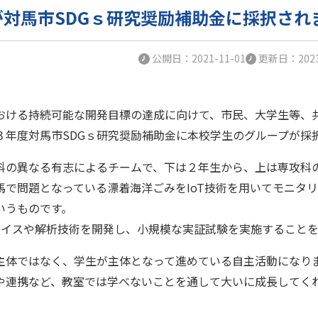
対馬市SDGｓ研究奨励補助金に採択されました
公開日：2021-11-01
更新日：2023
おける持続可能な開発目標の達成に向けて、市民、大学生等、
３年度対馬市SDGｓ研究奨励補助金に本校学生のグループが採
科の異なる有志によるチームで、下は２年生から、上は専攻科
馬で問題となっている漂着海洋ごみをIoT技術を用いてモニタ
いうものです。
デバイスや解析技術を開発し、小規模な実証試験を実施すること
主体ではなく、学生が主体となって進めている自主活動になり
や連携など、教室では学べないことを通して大いに成長してく