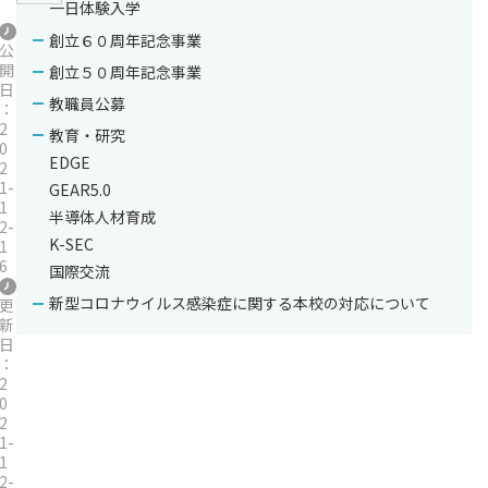
一日体験入学
創立６０周年記念事業
公
開
創立５０周年記念事業
日
教職員公募
：
2
教育・研究
0
EDGE
2
1-
GEAR5.0
1
半導体人材育成
2-
K-SEC
1
6
国際交流
新型コロナウイルス感染症に関する本校の対応について
更
新
日
：
2
0
2
1-
1
2-