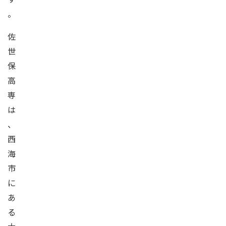
。
佐
世
保
高
専
は
、
西
海
市
に
あ
る