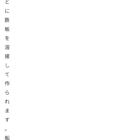
と
に
鉄
板
を
溶
接
し
て
作
ら
れ
ま
す
。
船