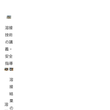
溶接
技術
の講
義・
安全
指導
溶
接
結
果
溶
の