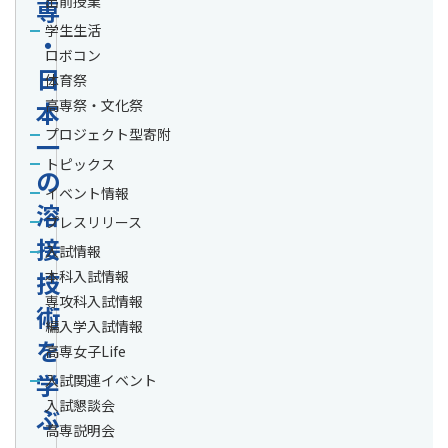
出前授業
専
学生生活
・
ロボコン
日
体育祭
本
高専祭・文化祭
プロジェクト型寄附
一
トピックス
の
イベント情報
溶
プレスリリース
接
入試情報
技
本科入試情報
専攻科入試情報
術
編入学入試情報
を
高専女子Life
学
入試関連イベント
入試懇談会
ぶ
高専説明会