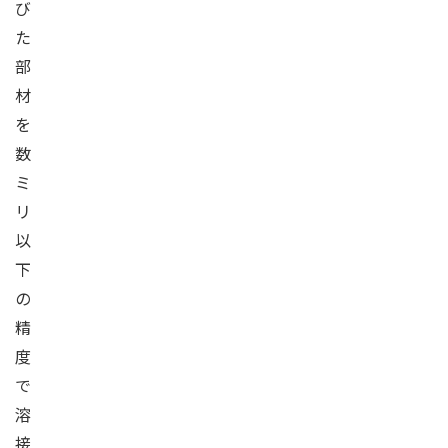
び
た
部
材
を
数
ミ
リ
以
下
の
精
度
で
溶
接