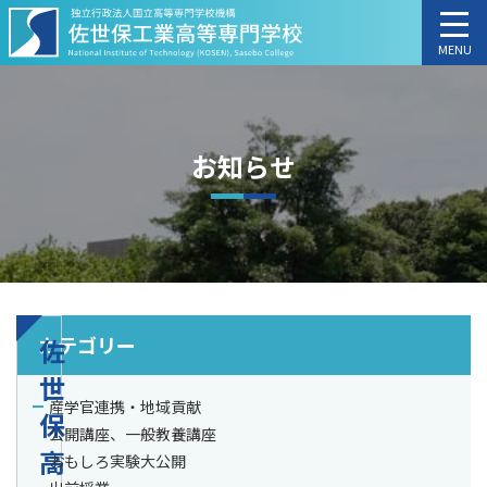
MENU
お知らせ
カテゴリー
佐
世
産学官連携・地域貢献
保
公開講座、一般教養講座
高
おもしろ実験大公開