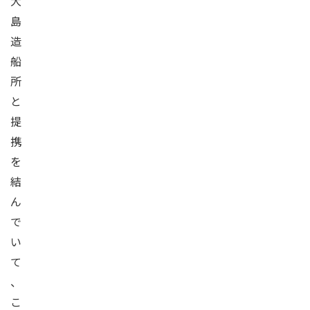
大
島
造
船
所
と
提
携
を
結
ん
で
い
て
、
こ