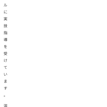
ル
に
実
技
指
導
を
受
け
て
い
ま
す
。
溶