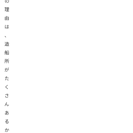
の
理
由
は
、
造
船
所
が
た
く
さ
ん
あ
る
か