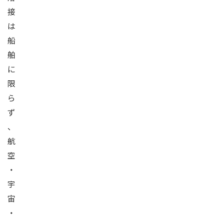
接
は
船
舶
に
限
ら
ず
、
航
空
・
宇
宙
・