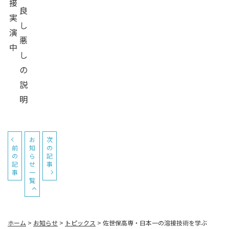
接
良
実
し
演
悪
中
し
の
説
明
お
次
前
知
の
の
ら
記
記
せ
事
事
一
覧
ホーム
>
お知らせ
>
トピックス
>
佐世保高専・日本一の溶接技術を学ぶ