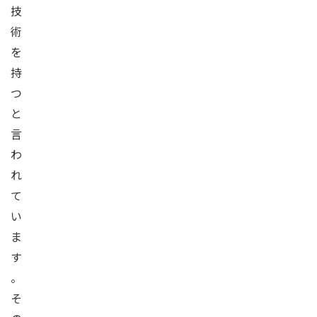
技
術
を
持
つ
と
言
わ
れ
て
い
ま
す
。
そ