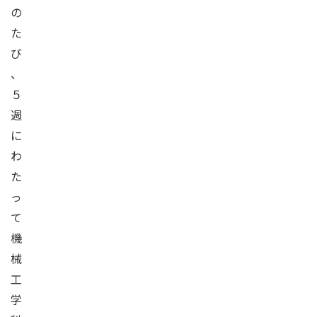
の
た
び
、
５
週
に
わ
た
っ
て
機
械
工
学