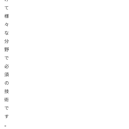
て
様
々
な
分
野
で
必
須
の
技
術
で
す
。