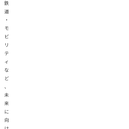
鉄
道
・
モ
ビ
リ
テ
ィ
な
ど
、
未
来
に
向
け