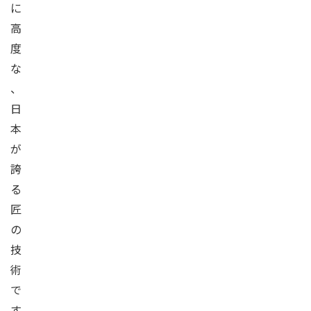
に
高
度
な
、
日
本
が
誇
る
匠
の
技
術
で
す