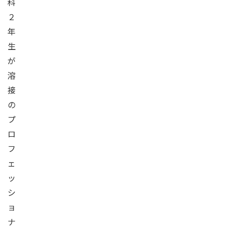
科
２
年
生
が
溶
接
の
プ
ロ
フ
ェ
ッ
シ
ョ
ナ