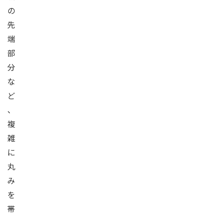
の
先
端
部
分
な
ど
、
複
雑
に
丸
み
を
帯