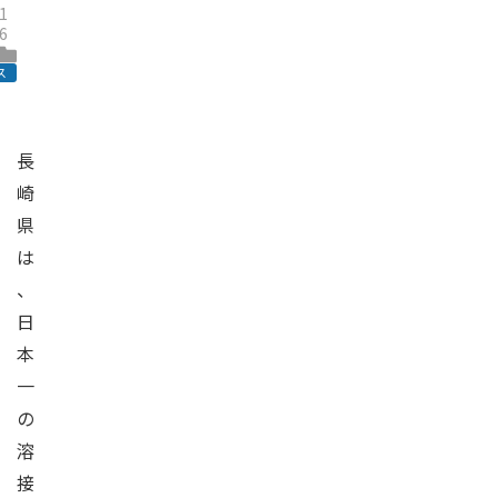
1
6
ス
長
崎
県
は
、
日
本
一
の
溶
接