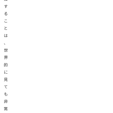
す
る
こ
と
は
、
世
界
的
に
見
て
も
非
常