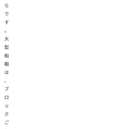
ら
で
す
。
大
型
船
舶
は
、
ブ
ロ
ッ
ク
ご