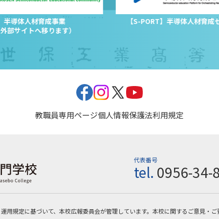
半導体人材育成事業
【S-PORT】半導体人材育成
（外部サイトへ移ります）
教職員専用ページ
個人情報保護法
利用規定
代表番号
tel.
0956-34-
・運用規定に基づいて、本校広報委員会が管理しています。本校に関するご意見・ご