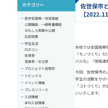
カテゴリー
佐世保市
【2022.1
産学官連携・地域貢献
公開講座、一般教養講座
おもしろ実験大公開
出前授業
学生生活
本校では全国高専
ロボコン
「モノづくり」だ
体育祭
バル化」「地域連
高専祭・文化祭
プロジェクト型寄附
今回、佐世保市の
トピックス
学生の活動をサポ
イベント情報
「コトづくり」が
プレスリリース
いいたします。
入試情報
本科入試情報