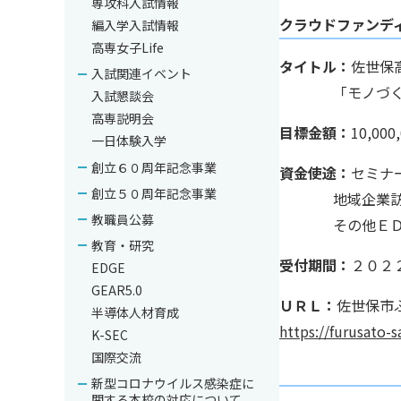
専攻科入試情報
クラウドファンデ
編入学入試情報
高専女子Life
タイトル：
佐世保
入試関連イベント
「モノづ
入試懇談会
高専説明会
目標金額：
10,000
一日体験入学
創立６０周年記念事業
資金使途：
セミナ
創立５０周年記念事業
地域企業
教職員公募
その他Ｅ
教育・研究
受付期間：
２０２
EDGE
GEAR5.0
ＵＲＬ：
佐世保市
半導体人材育成
https://furusato
K-SEC
国際交流
新型コロナウイルス感染症に
関する本校の対応について