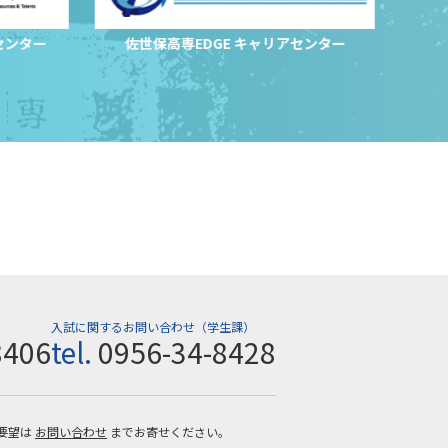
センター
佐世保高専EDGE キャリアセンター
サ
入試に関するお問い合わせ（学生課）
8406
tel.
0956-34-8428
要望は
お問い合わせ
までお寄せください。