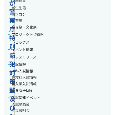
出前授業
が
学生生活
警
ロボコン
察
体育祭
庁
高専祭・文化祭
プロジェクト型寄附
特
トピックス
別
イベント情報
防
プレスリリース
犯
入試情報
対
本科入試情報
専攻科入試情報
策
編入学入試情報
監
高専女子Life
及
入試関連イベント
入試懇談会
び
高専説明会