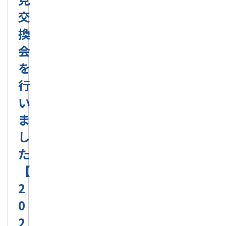
交
換
会
を
行
い
ま
し
た
【
2
0
2