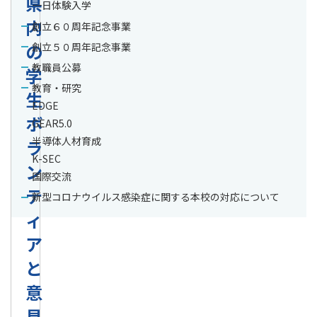
県
一日体験入学
内
創立６０周年記念事業
の
創立５０周年記念事業
教職員公募
学
教育・研究
生
EDGE
ボ
GEAR5.0
半導体人材育成
ラ
K-SEC
ン
国際交流
テ
新型コロナウイルス感染症に関する本校の対応について
ィ
ア
と
意
見