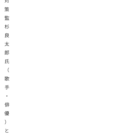
対
策
監
杉
良
太
郎
氏
（
歌
手
・
俳
優
）
と