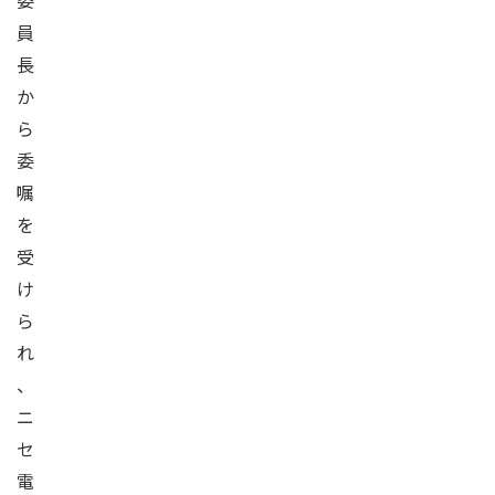
委
員
長
か
ら
委
嘱
を
受
け
ら
れ
、
ニ
セ
電