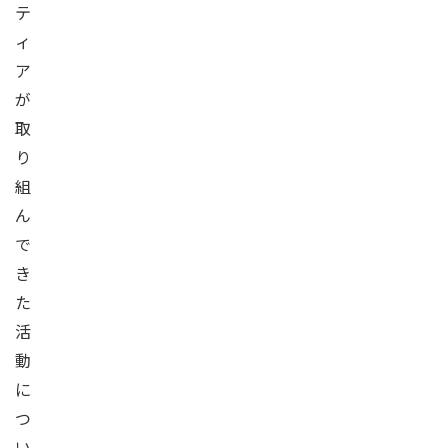
テ
ィ
ア
が
取
り
組
ん
で
き
た
活
動
に
つ
い