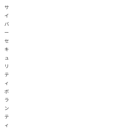
サ
イ
バ
ー
セ
キ
ュ
リ
テ
ィ
ボ
ラ
ン
テ
ィ