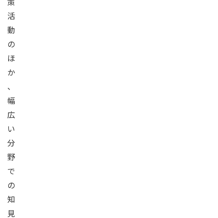
策
活
動
の
ほ
か
、
幅
広
い
分
野
で
の
知
見