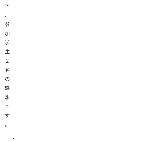
下
、
参
加
学
生
２
名
の
感
想
で
す
。
・