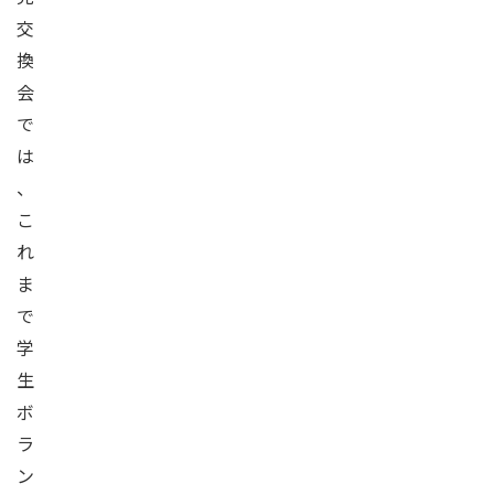
交
換
会
で
は
、
こ
れ
ま
で
学
生
ボ
ラ
ン