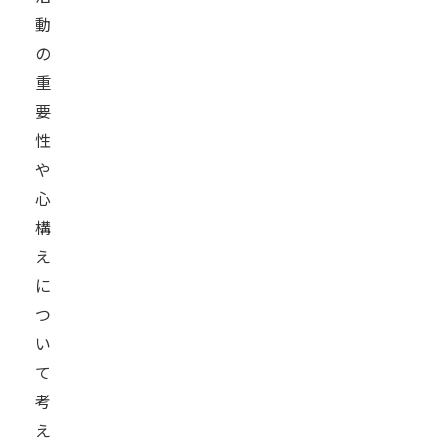
動
の
重
要
性
や
心
構
え
に
つ
い
て
考
え