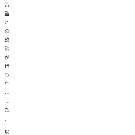
策
監
と
の
歓
談
が
行
わ
れ
ま
し
た
。
以