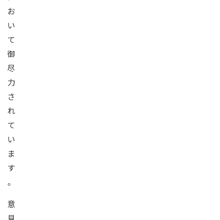
お
い
て
御
尽
力
さ
れ
て
い
ま
す
。
意
見