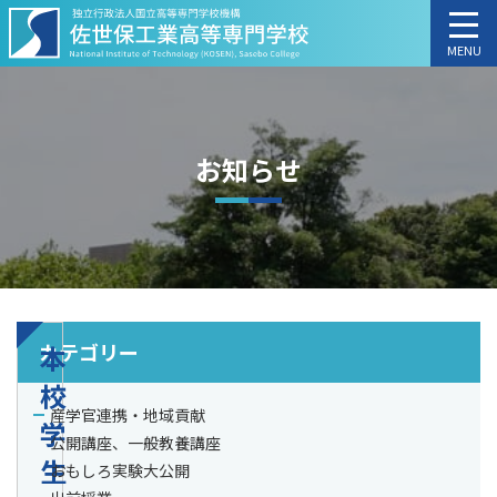
MENU
お知らせ
カテゴリー
本
校
産学官連携・地域貢献
学
公開講座、一般教養講座
生
おもしろ実験大公開