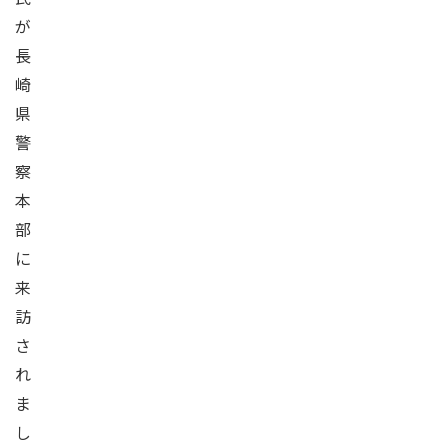
が
長
崎
県
警
察
本
部
に
来
訪
さ
れ
ま
し