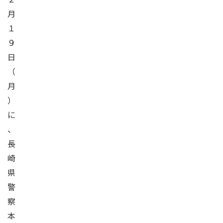
月
１
９
日
（
月
）
に
、
長
崎
県
警
察
本