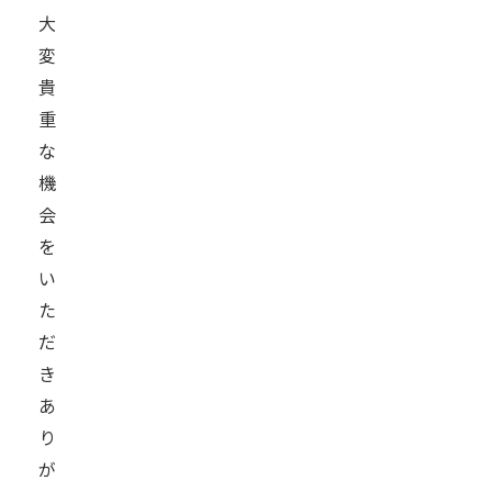
大
変
貴
重
な
機
会
を
い
た
だ
き
あ
り
が