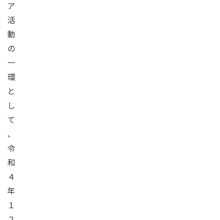
ア
活
動
の
一
環
と
し
て
、
令
和
４
年
１
２