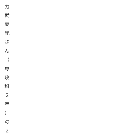
力
武
夏
紀
さ
ん
（
専
攻
科
２
年
）
の
２