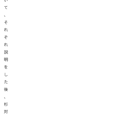
て
、
そ
れ
ぞ
れ
説
明
を
し
た
後
、
杉
対