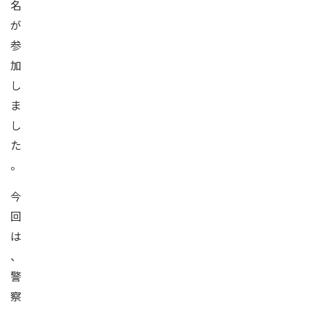
名
が
参
加
し
ま
し
た
。
今
回
は
、
警
察