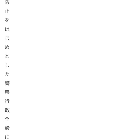
防
止
を
は
じ
め
と
し
た
警
察
行
政
全
般
に