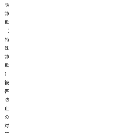
話
詐
欺
（
特
殊
詐
欺
）
被
害
防
止
の
対