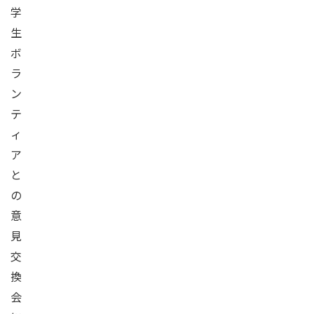
学
生
ボ
ラ
ン
テ
ィ
ア
と
の
意
見
交
換
会