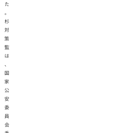
た
。
杉
対
策
監
は
、
国
家
公
安
委
員
会