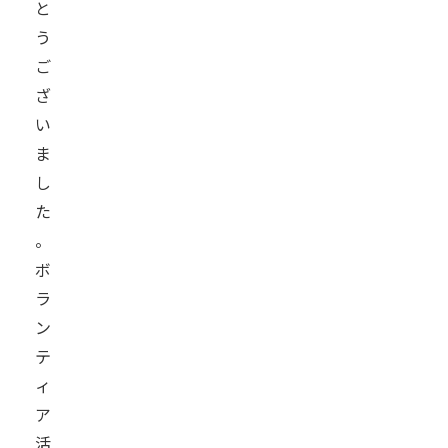
と
う
ご
ざ
い
ま
し
た
。
ボ
ラ
ン
テ
ィ
ア
活