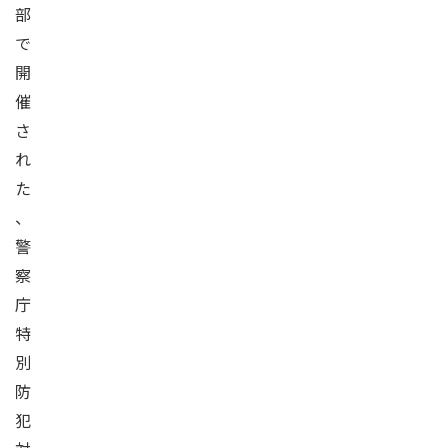
部
で
開
催
さ
れ
た
、
警
察
庁
特
別
防
犯