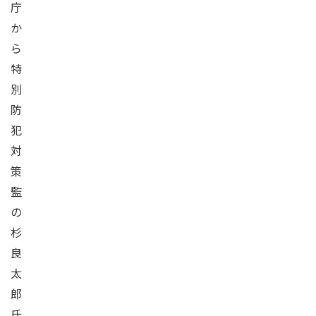
庁
か
ら
特
別
防
犯
対
策
監
の
杉
良
太
郎
氏