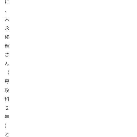
に
、
末
永
柊
輝
さ
ん
（
専
攻
科
２
年
）
と