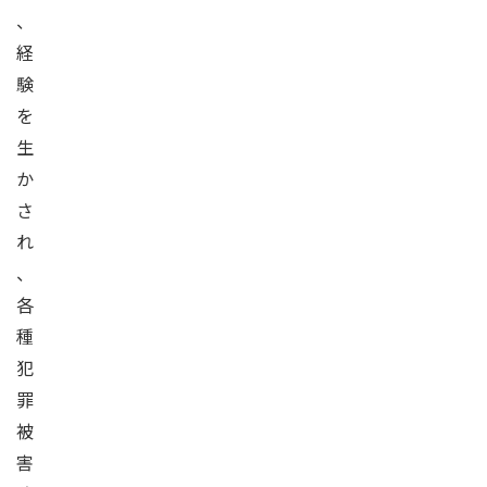
、
経
験
を
生
か
さ
れ
、
各
種
犯
罪
被
害