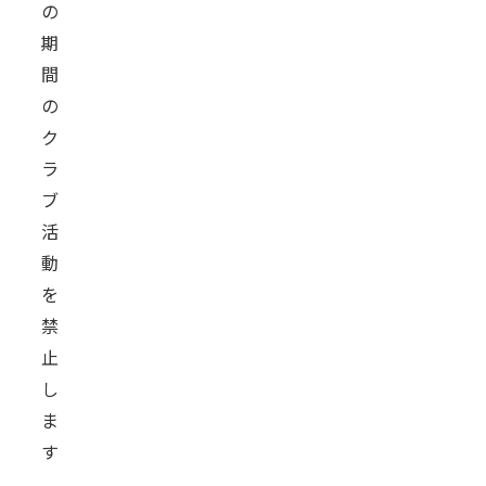
の
期
間
の
ク
ラ
ブ
活
動
を
禁
止
し
ま
す
。