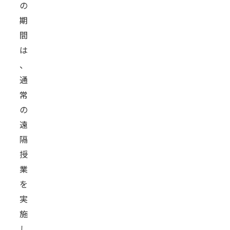
の
期
間
は
、
通
常
の
遠
隔
授
業
を
実
施
し