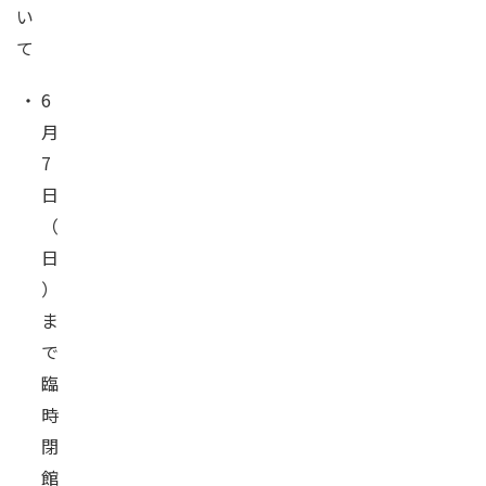
い
て
・
6
月
7
日
（
日
）
ま
で
臨
時
閉
館