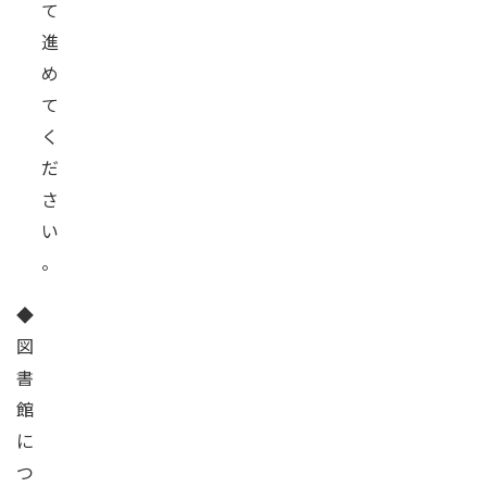
て
進
め
て
く
だ
さ
い
。
◆
図
書
館
に
つ