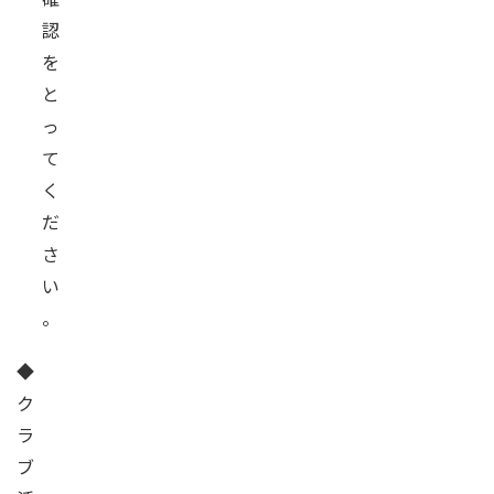
認
を
と
っ
て
く
だ
さ
い
。
◆
ク
ラ
ブ