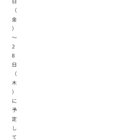
日
（
金
）
～
2
8
日
（
木
）
に
予
定
し
て