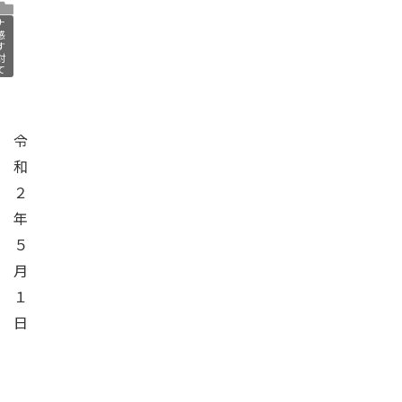
ナ
感
す
対
て
令
和
２
年
５
月
１
日