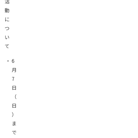
活
動
に
つ
い
て
・
6
月
7
日
（
日
）
ま
で