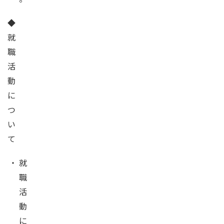
◆
就
職
活
動
に
つ
い
て
・
就
職
活
動
に