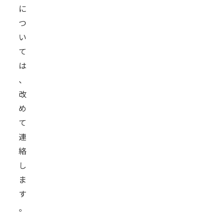
に
つ
い
て
は
、
改
め
て
連
絡
し
ま
す
。