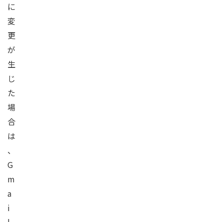
に
変
更
が
生
じ
た
場
合
は
、
G
m
a
i