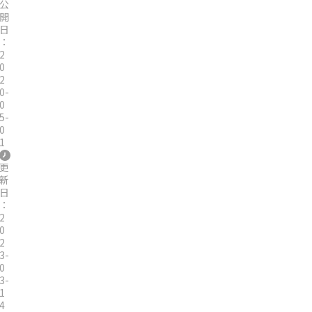
公
開
日
：
2
0
2
0-
0
5-
0
1
更
新
日
：
2
0
2
3-
0
3-
1
4