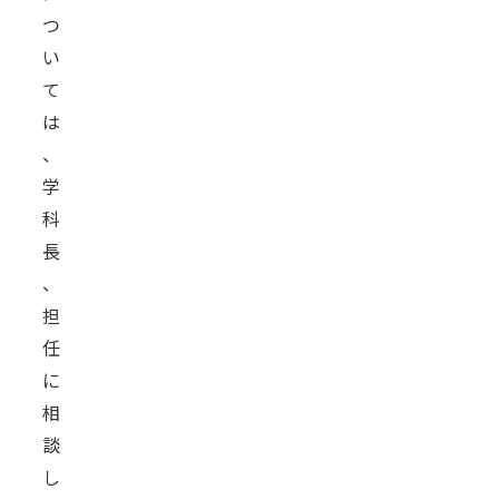
つ
い
て
は
、
学
科
長
、
担
任
に
相
談
し