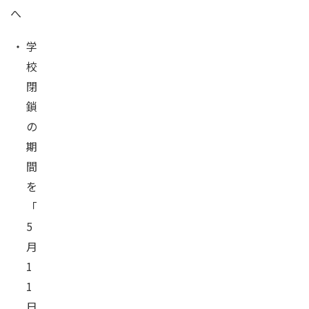
へ
・
学
校
閉
鎖
の
期
間
を
「
5
月
1
1
日