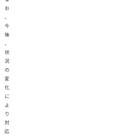
お
、
今
後
、
状
況
の
変
化
に
よ
り
対
応