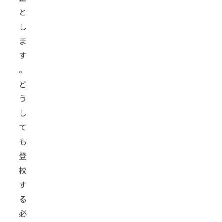
と
し
ま
す
。
ど
う
し
て
も
登
校
す
る
必