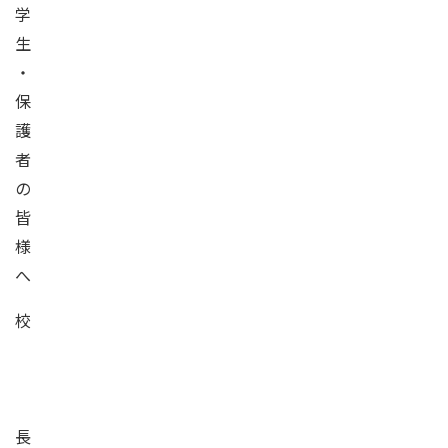
学
生
・
保
護
者
の
皆
様
へ
校
長