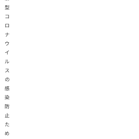
型
コ
ロ
ナ
ウ
イ
ル
ス
の
感
染
防
止
た
め