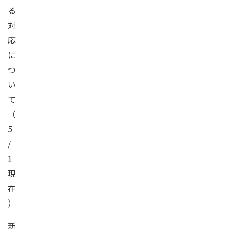
る
対
応
に
つ
い
て
（
5
/
1
現
在
）
新