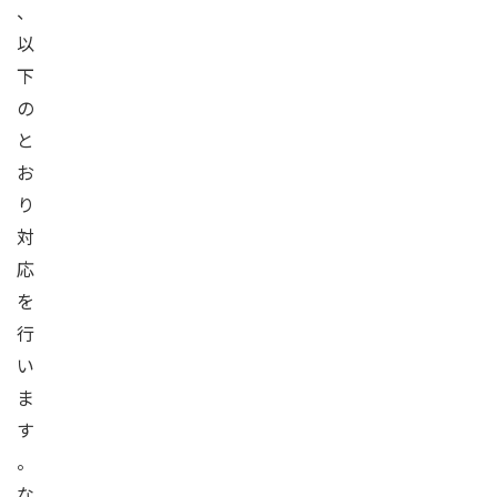
、
以
下
の
と
お
り
対
応
を
行
い
ま
す
。
な