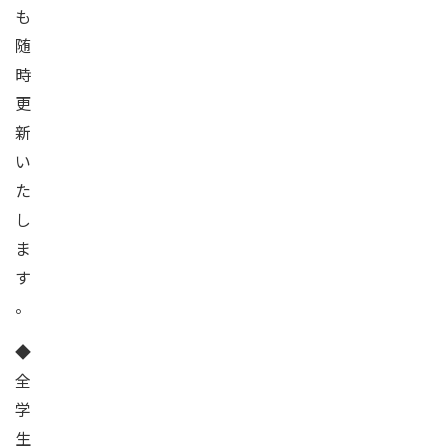
も
随
時
更
新
い
た
し
ま
す
。
◆
全
学
生