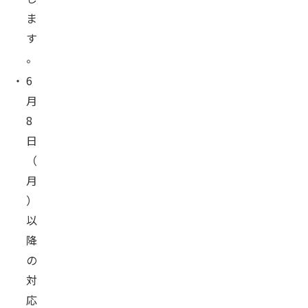
ま
す
。
・
6
月
8
日
（
月
）
以
降
の
対
応