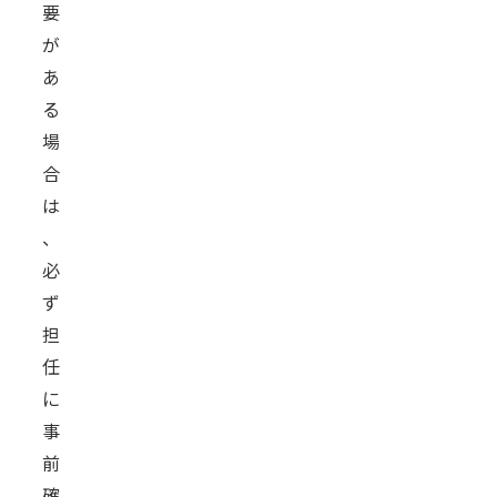
要
が
あ
る
場
合
は
、
必
ず
担
任
に
事
前
確