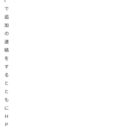
l
で
追
加
の
連
絡
を
す
る
と
と
も
に
Ｈ
Ｐ