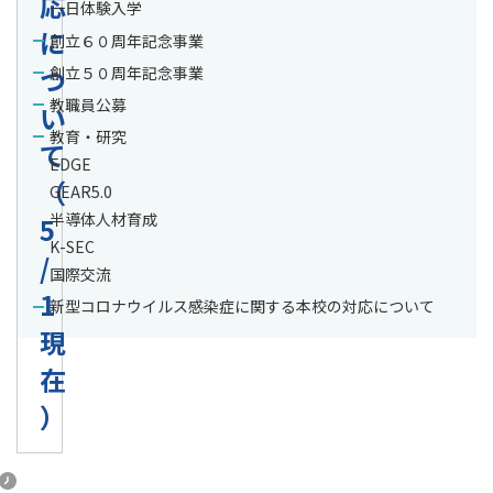
応
一日体験入学
に
創立６０周年記念事業
つ
創立５０周年記念事業
教職員公募
い
教育・研究
て
EDGE
（
GEAR5.0
半導体人材育成
5
K-SEC
/
国際交流
1
新型コロナウイルス感染症に関する本校の対応について
現
在
）