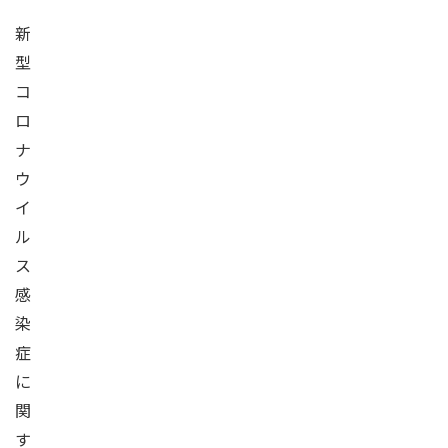
新
型
コ
ロ
ナ
ウ
イ
ル
ス
感
染
症
に
関
す