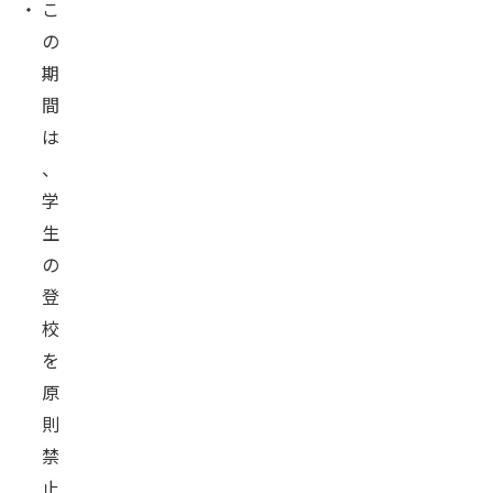
・
こ
の
期
間
は
、
学
生
の
登
校
を
原
則
禁
止