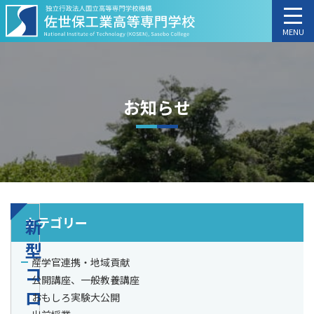
MENU
お知らせ
カテゴリー
新
型
産学官連携・地域貢献
コ
公開講座、一般教養講座
ロ
おもしろ実験大公開