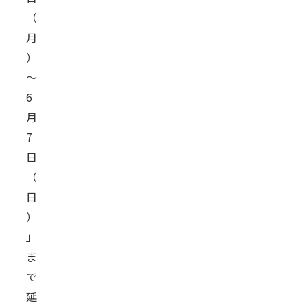
（
月
）
～
6
月
7
日
（
日
）
」
ま
で
延