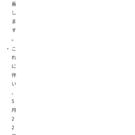
長
し
ま
す
。
・
こ
れ
に
伴
い
、
5
月
2
2