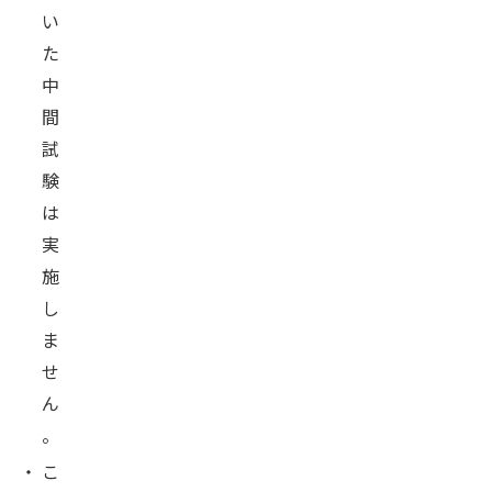
い
た
中
間
試
験
は
実
施
し
ま
せ
ん
。
・
こ