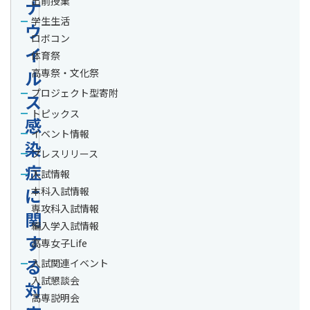
出前授業
ナ
学生生活
ウ
ロボコン
イ
体育祭
ル
高専祭・文化祭
プロジェクト型寄附
ス
トピックス
感
イベント情報
染
プレスリリース
症
入試情報
に
本科入試情報
専攻科入試情報
関
編入学入試情報
す
高専女子Life
る
入試関連イベント
入試懇談会
対
高専説明会