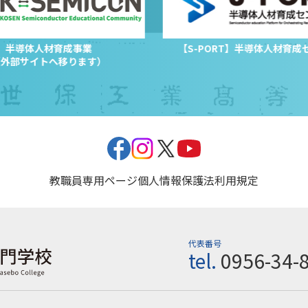
半導体人材育成事業
【S-PORT】半導体人材育成
（外部サイトへ移ります）
教職員専用ページ
個人情報保護法
利用規定
代表番号
tel.
0956-34-