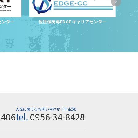
センター
佐世保高専EDGE キャリアセンター
サ
入試に関するお問い合わせ（学生課）
8406
tel.
0956-34-8428