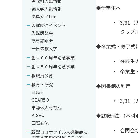
専攻科入試情報
◆全学生へ
編入学入試情報
高専女子Life
・
3/31
入試関連イベント
クラブ
入試懇談会
高専説明会
◆卒業式・修了式に
一日体験入学
創立６０周年記念事業
・
在校生
創立５０周年記念事業
・
卒業生
教職員公募
教育・研究
◆図書館の利用
EDGE
GEAR5.0
・
3/31
半導体人材育成
◆就職活動（本科
K-SEC
国際交流
・
合同会
新型コロナウイルス感染症に
関する本校の対応について