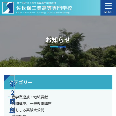
MENU
お知らせ
カテゴリー
第
２
産学官連携・地域貢献
回
公開講座、一般教養講座
創
おもしろ実験大公開