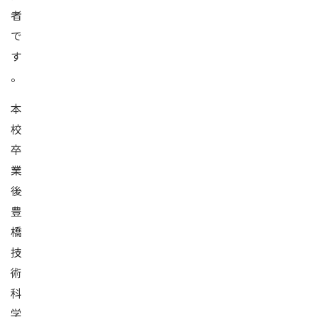
者
で
す
。
本
校
卒
業
後
豊
橋
技
術
科
学