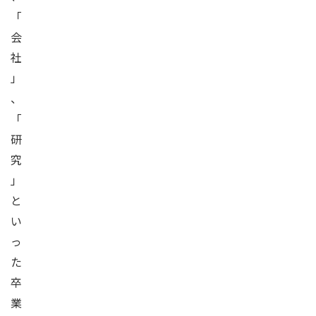
「
会
社
」
、
「
研
究
」
と
い
っ
た
卒
業