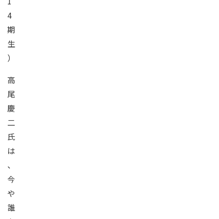
1
4
期
生
）
高
尾
慶
二
氏
は
、
今
や
誰