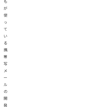
も
が
使
っ
て
い
る
携
帯
写
メ
ー
ル
の
開
発