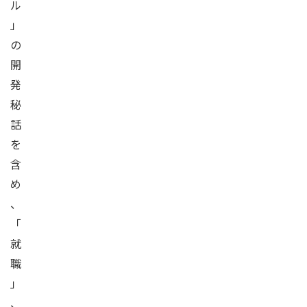
ル
」
の
開
発
秘
話
を
含
め
、
「
就
職
」
、