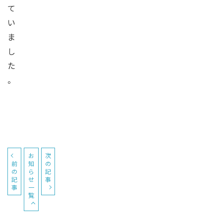
て
い
ま
し
た
。
お
次
前
知
の
の
ら
記
記
せ
事
事
一
覧