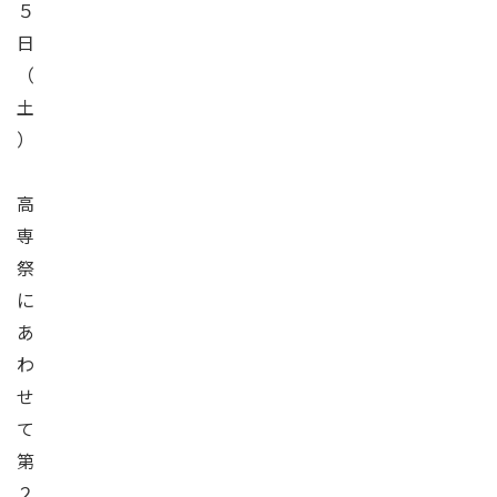
５
日
（
土
）
高
専
祭
に
あ
わ
せ
て
第
２