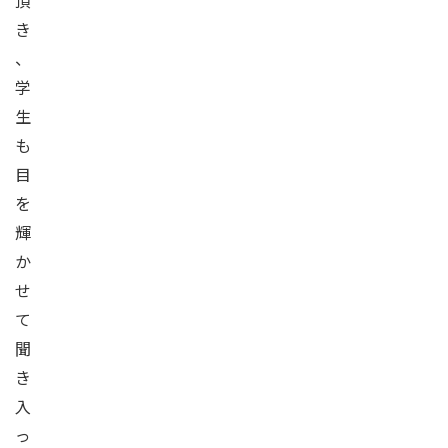
頂
き
、
学
生
も
目
を
輝
か
せ
て
聞
き
入
っ