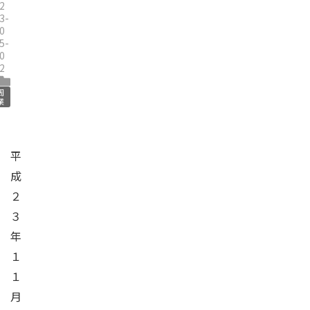
2
3-
0
5-
0
2
周
業
平
成
２
３
年
１
１
月