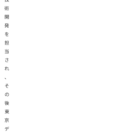
術
開
発
を
担
当
さ
れ
、
そ
の
後
東
京
デ