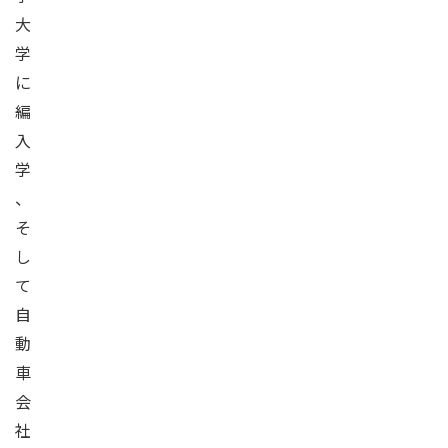
大
学
に
編
入
学
、
そ
し
て
自
動
車
会
社