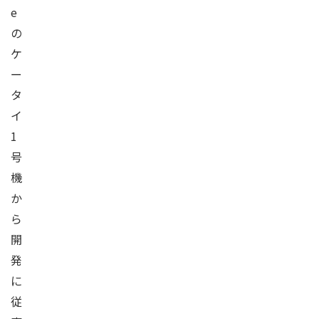
e
の
ケ
ー
タ
イ
1
号
機
か
ら
開
発
に
従