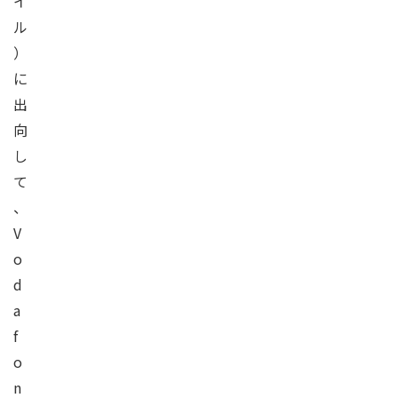
イ
ル
）
に
出
向
し
て
、
V
o
d
a
f
o
n