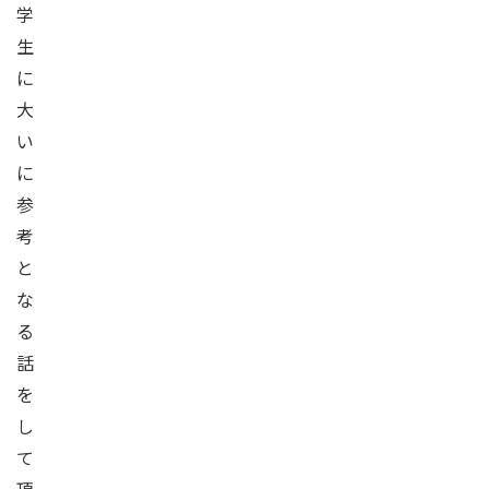
学
生
に
大
い
に
参
考
と
な
る
話
を
し
て