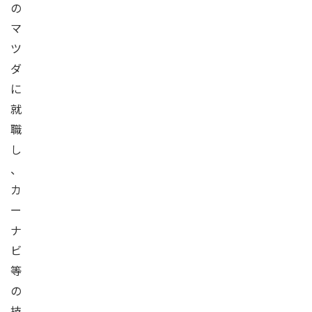
の
マ
ツ
ダ
に
就
職
し
、
カ
ー
ナ
ビ
等
の
技