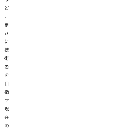
ど
、
ま
さ
に
技
術
者
を
目
指
す
現
在
の