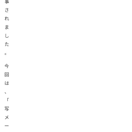
事
さ
れ
ま
し
た
。
今
回
は
、
「
写
メ
ー