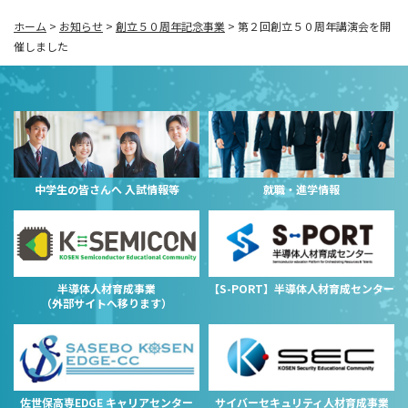
ホーム
>
お知らせ
>
創立５０周年記念事業
>
第２回創立５０周年講演会を開
催しました
中学生の皆さんへ 入試情報等
就職・進学情報
半導体人材育成事業
【S-PORT】半導体人材育成センター
（外部サイトへ移ります）
佐世保高専EDGE キャリアセンター
サイバーセキュリティ人材育成事業