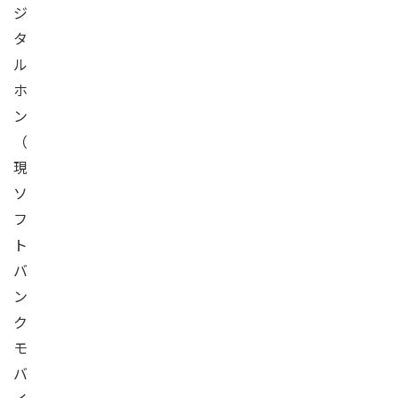
ジ
タ
ル
ホ
ン
（
現
ソ
フ
ト
バ
ン
ク
モ
バ