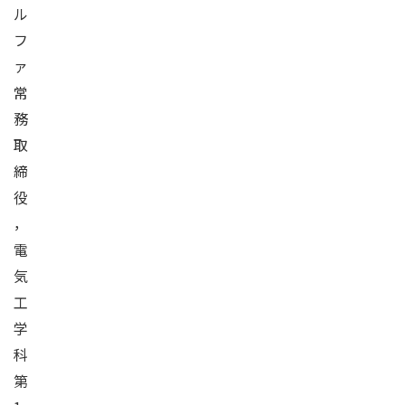
ル
フ
ァ
常
務
取
締
役
，
電
気
工
学
科
第