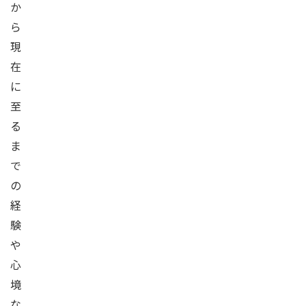
か
ら
現
在
に
至
る
ま
で
の
経
験
や
心
境
な