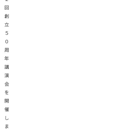
回
創
立
５
０
周
年
講
演
会
を
開
催
し
ま