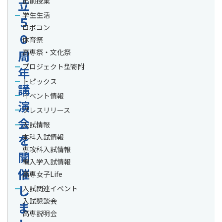
出前授業
立
学生生活
５
ロボコン
０
体育祭
周
高専祭・文化祭
プロジェクト型寄附
年
トピックス
講
イベント情報
演
プレスリリース
会
入試情報
を
本科入試情報
専攻科入試情報
開
編入学入試情報
催
高専女子Life
し
入試関連イベント
入試懇談会
ま
高専説明会