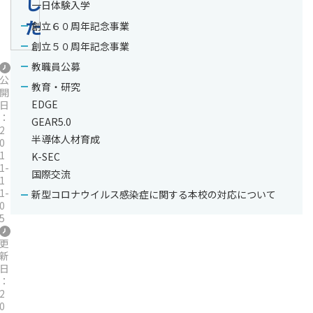
し
一日体験入学
た
創立６０周年記念事業
創立５０周年記念事業
教職員公募
公
教育・研究
開
EDGE
日
：
GEAR5.0
2
半導体人材育成
0
1
K-SEC
1-
国際交流
1
1-
新型コロナウイルス感染症に関する本校の対応について
0
5
更
新
日
：
2
0