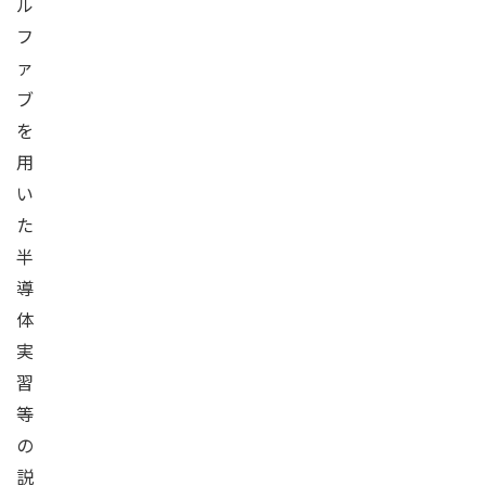
ル
フ
ァ
ブ
を
用
い
た
半
導
体
実
習
等
の
説