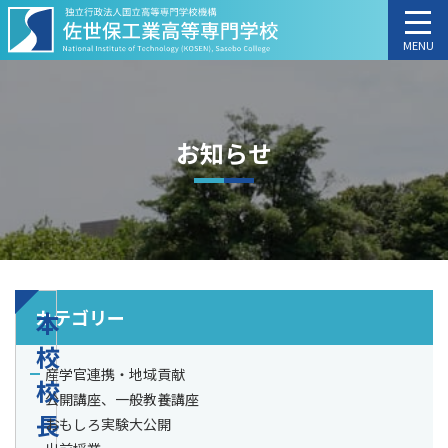
MENU
お知らせ
カテゴリー
本
校
産学官連携・地域貢献
校
公開講座、一般教養講座
長
おもしろ実験大公開