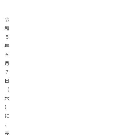
令
和
５
年
６
月
７
日
（
水
）
に
、
長