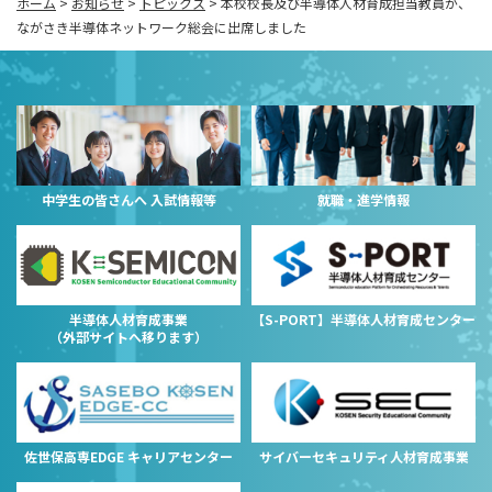
ホーム
>
お知らせ
>
トピックス
>
本校校長及び半導体人材育成担当教員が、
ながさき半導体ネットワーク総会に出席しました
中学生の皆さんへ 入試情報等
就職・進学情報
半導体人材育成事業
【S-PORT】半導体人材育成センター
（外部サイトへ移ります）
佐世保高専EDGE キャリアセンター
サイバーセキュリティ人材育成事業