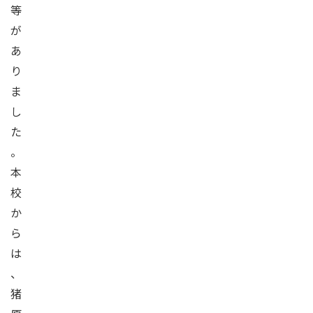
等
が
あ
り
ま
し
た
。
本
校
か
ら
は
、
猪