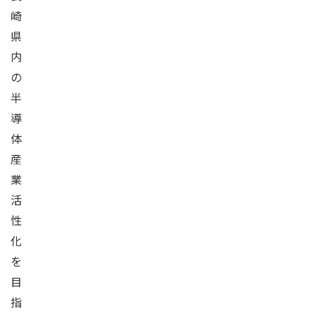
崎
県
内
の
半
導
体
産
業
活
性
化
を
目
指