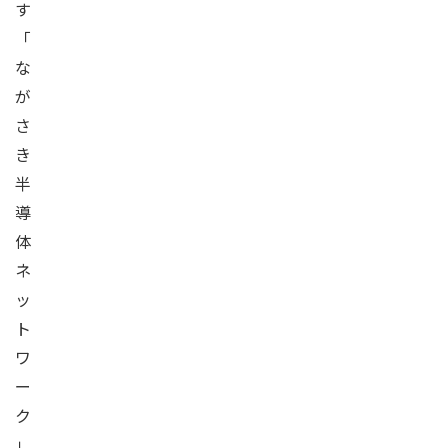
す
「
な
が
さ
き
半
導
体
ネ
ッ
ト
ワ
ー
ク
」