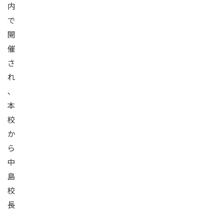
内
で
開
催
さ
れ
、
本
校
か
ら
中
島
校
長
、