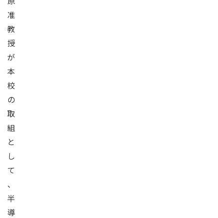
原
准
教
授
が
本
校
の
取
組
と
し
て
、
半
導