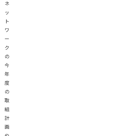
ネ
ッ
ト
ワ
ー
ク
の
今
年
度
の
取
組
計
画
や