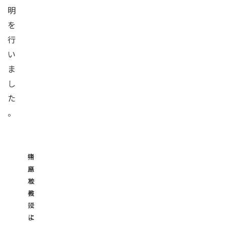
明
を
行
い
ま
し
た
。
中
猪
島
原
校
准
長
教
に
授
よ
に