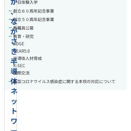
が
一日体験入学
、
創立６０周年記念事業
な
創立５０周年記念事業
教職員公募
が
教育・研究
さ
EDGE
き
GEAR5.0
半導体人材育成
半
K-SEC
導
国際交流
体
新型コロナウイルス感染症に関する本校の対応について
ネ
ッ
ト
ワ
ー