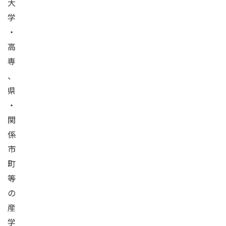
大
学
・
高
専
、
県
・
関
係
市
町
等
の
産
学