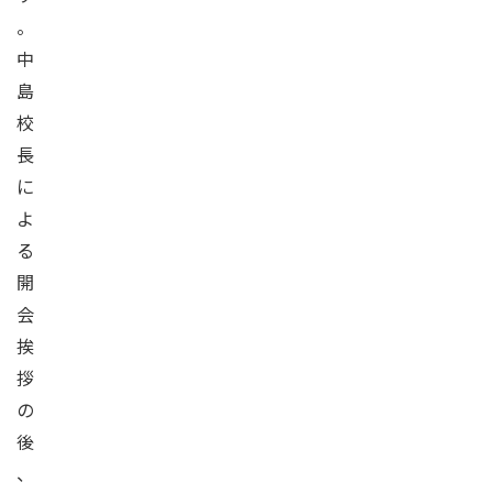
。
中
島
校
長
に
よ
る
開
会
挨
拶
の
後
、