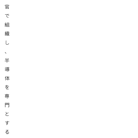
官
で
組
織
し
、
半
導
体
を
専
門
と
す
る