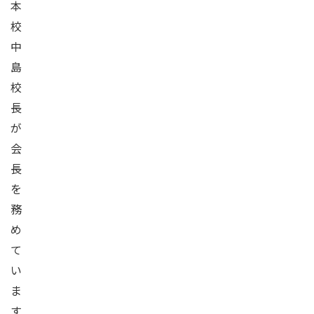
本
校
中
島
校
長
が
会
長
を
務
め
て
い
ま
す