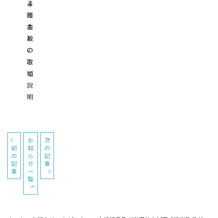
る
よ
開
る
会
本
あ
校
い
の
さ
取
つ
組
説
明
お
次
前
知
の
の
ら
記
記
せ
事
事
一
覧