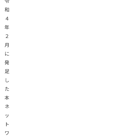
令
和
４
年
２
月
に
発
足
し
た
本
ネ
ッ
ト
ワ