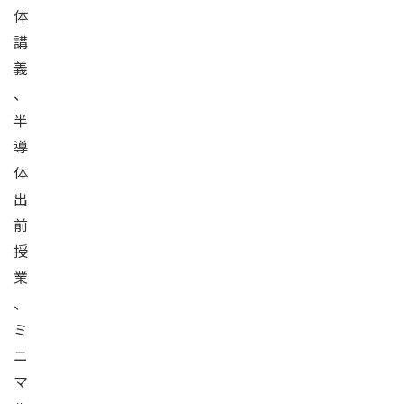
体
講
義
、
半
導
体
出
前
授
業
、
ミ
ニ
マ