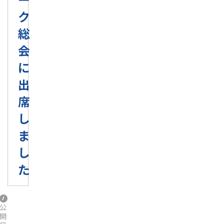
ク
総
会
に
出
席
し
ま
し
た
公
開