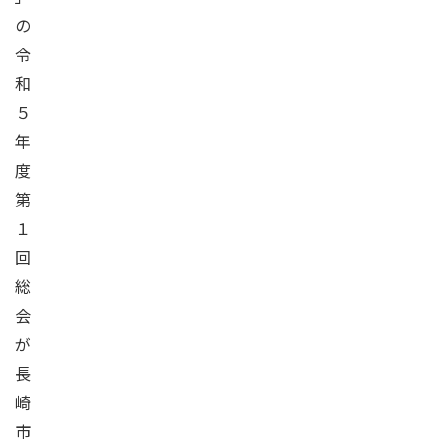
の
令
和
５
年
度
第
１
回
総
会
が
長
崎
市