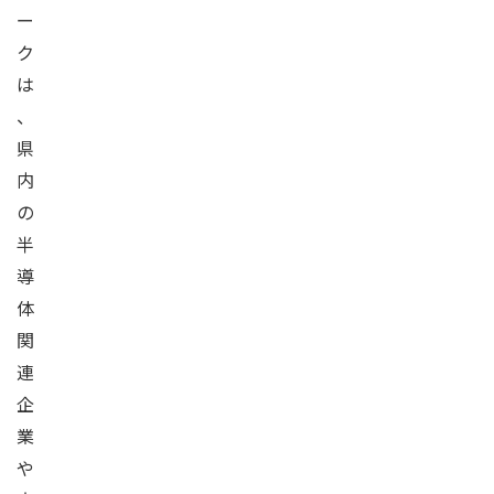
ー
ク
は
、
県
内
の
半
導
体
関
連
企
業
や