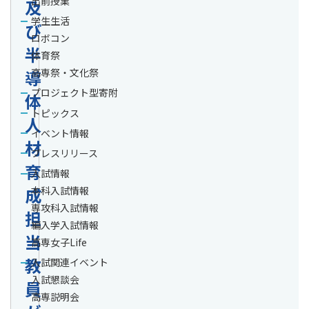
出前授業
及
学生生活
び
ロボコン
半
体育祭
導
高専祭・文化祭
プロジェクト型寄附
体
トピックス
人
イベント情報
材
プレスリリース
育
入試情報
成
本科入試情報
専攻科入試情報
担
編入学入試情報
当
高専女子Life
教
入試関連イベント
入試懇談会
員
高専説明会