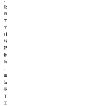
物
質
工
学
科
城
野
教
授
、
電
気
電
子
工