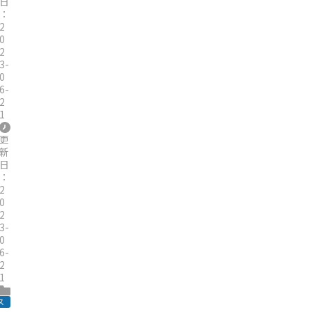
日
：
2
0
2
3-
0
6-
2
1
更
新
日
：
2
0
2
3-
0
6-
2
1
ス