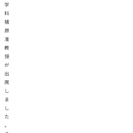
学
科
猪
原
准
教
授
が
出
席
し
ま
し
た
。