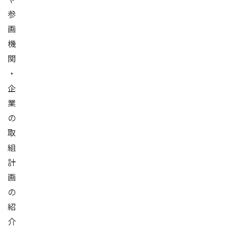
参
画
機
関
・
企
業
の
取
組
計
画
の
紹
介