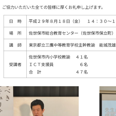
、ご協力いただいた全ての皆様に厚くお礼申し上げます。
日 時
平成２９年８月１８日（金） １４：３０～１
場 所
佐世保市総合教育センター（佐世保市保立町）
講 師
東京都立三鷹中等教育学校主幹教諭 能城茂雄
佐世保市内小学校教諭 ４１名
受講者
ＩＣＴ支援員 ６名
合 計 ４７名