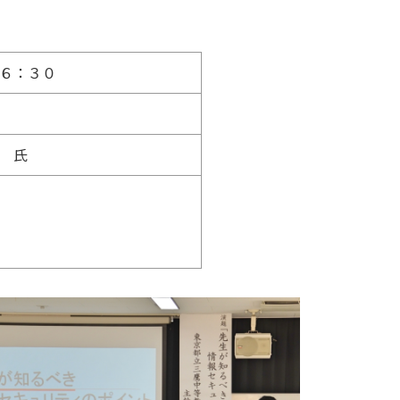
６：３０
 氏