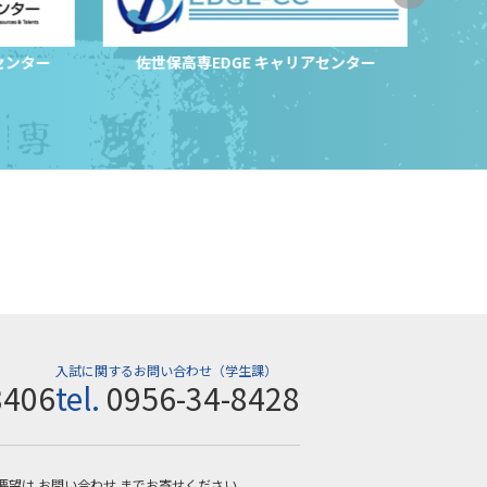
センター
佐世保高専EDGE キャリアセンター
サ
入試に関するお問い合わせ（学生課）
8406
tel.
0956-34-8428
要望は
お問い合わせ
までお寄せください。