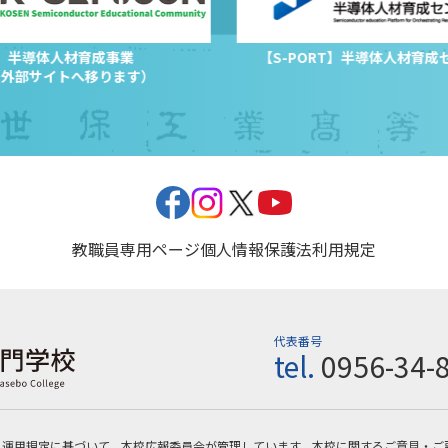
半導体人材育成事業
【S-PORT】半導体人材育成
（外部サイトへ移ります）
教職員専用ページ
個人情報保護法
利用規定
代表番号
tel.
0956-34-
・運用規定に基づいて、本校広報委員会が管理しています。本校に関するご意見・ご