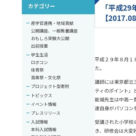
カテゴリー
「平成2
【2017.0
産学官連携・地域貢献
公開講座、一般教養講座
おもしろ実験大公開
出前授業
学生生活
平成２９年８月１
ロボコン
た。
体育祭
高専祭・文化祭
講師には東京都立
プロジェクト型寄附
ティのポイント」
トピックス
能城先生は中高一
イベント情報
達自身がパソコン
プレスリリース
受講された小学校
入試情報
本科入試情報
き、研修会は大変