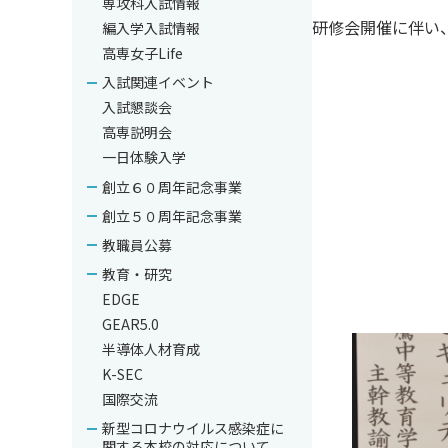
専攻科入試情報
研修会開催に伴い
編入学入試情報
高専女子Life
入試関連イベント
入試懇談会
高専説明会
一日体験入学
創立６０周年記念事業
創立５０周年記念事業
教職員公募
教育・研究
EDGE
GEAR5.0
半導体人材育成
K-SEC
国際交流
新型コロナウイルス感染症に
関する本校の対応について