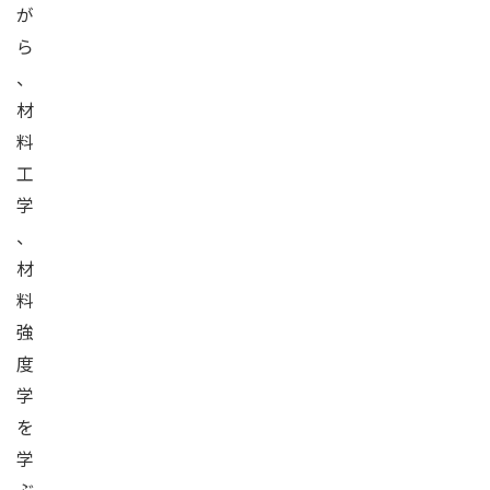
が
ら
、
材
料
工
学
、
材
料
強
度
学
を
学