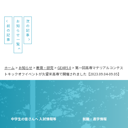
お
次
前
知
の
の
ら
記
記
せ
事
事
一
覧
ホーム
>
お知らせ
>
教育・研究
>
GEAR5.0
>
第一回高専マテリアルコンテス
トキックオフイベントが久留米高専で開催されました【2023.09.04-09.05】
中学生の皆さんへ 入試情報等
就職・進学情報