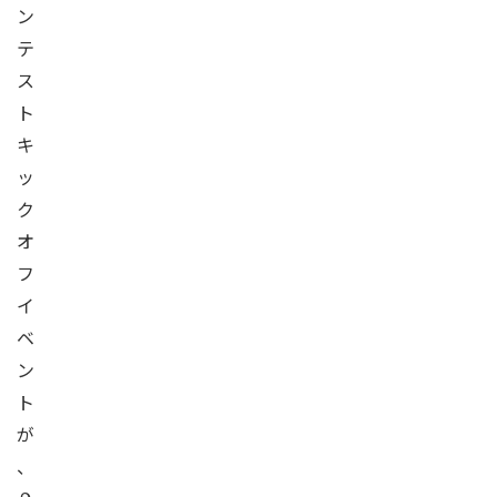
ン
テ
ス
ト
キ
ッ
ク
オ
フ
イ
ベ
ン
ト
が
、