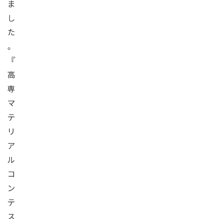
ま
し
た
。
『
高
専
マ
テ
リ
ア
ル
コ
ン
テ
ス