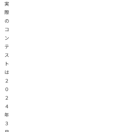
実
際
の
コ
ン
テ
ス
ト
は
２
０
２
４
年
３
月