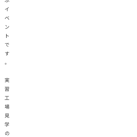
ぶ
イ
ベ
ン
ト
で
す
。
実
習
工
場
見
学
の