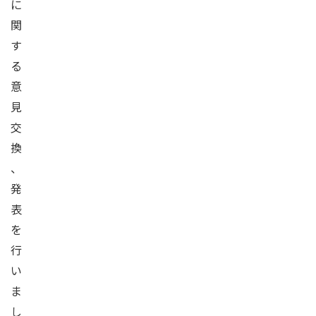
に
関
す
る
意
見
交
換
、
発
表
を
行
い
ま
し