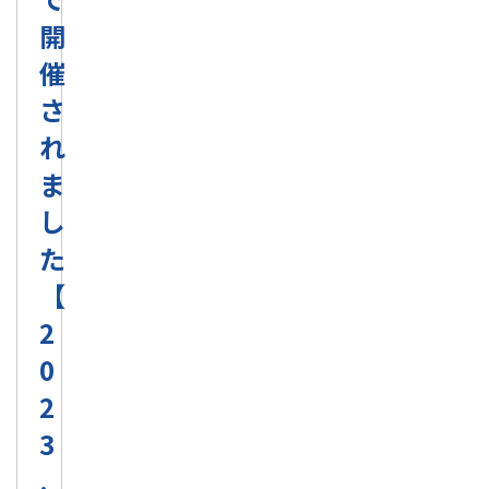
開
催
さ
れ
ま
し
た
【
2
0
2
3
.