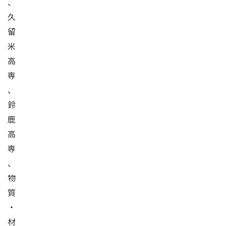
、
久
留
米
高
専
、
鈴
鹿
高
専
、
物
質
・
材