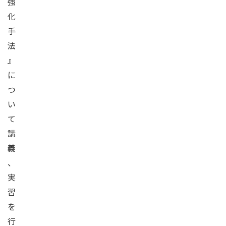
強
化
手
法
』
に
つ
い
て
講
義
、
実
習
を
行