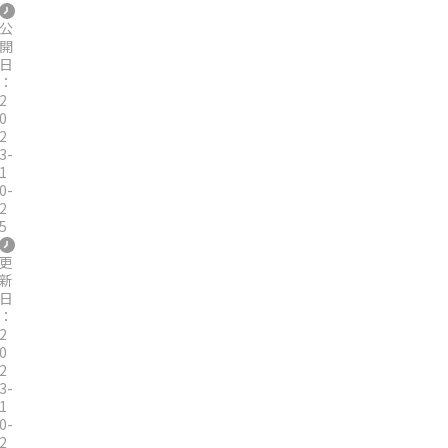
公
開
日
：
2
0
2
3-
1
0-
2
5
更
新
日
：
2
0
2
3-
1
0-
2