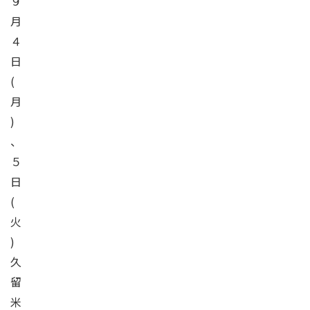
９
月
４
日
(
月
)
、
５
日
(
火
)
久
留
米