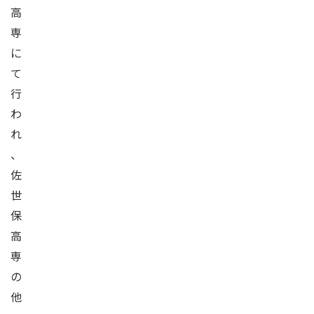
高
専
に
て
行
わ
れ
、
佐
世
保
高
専
の
他