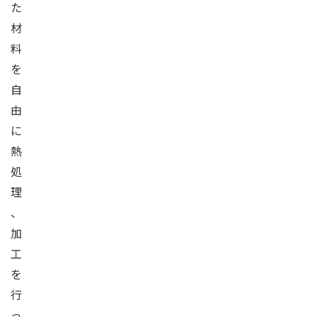
た
材
料
を
自
由
に
熱
処
理
、
加
工
を
行
っ