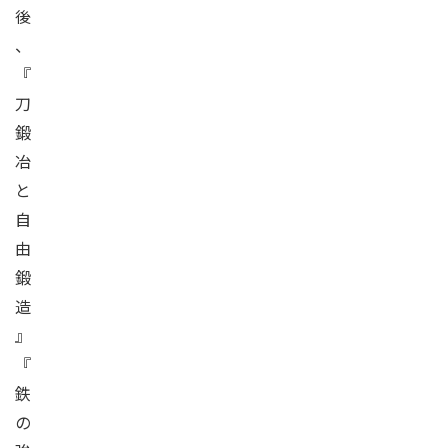
後
、
『
刀
鍛
冶
と
自
由
鍛
造
』
『
鉄
の