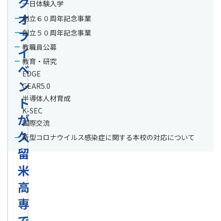
ク
一日体験入学
オ
創立６０周年記念事業
フ
創立５０周年記念事業
教職員公募
イ
教育・研究
ベ
EDGE
ン
GEAR5.0
半導体人材育成
ト
K-SEC
が
国際交流
久
新型コロナウイルス感染症に関する本校の対応について
留
米
高
専
で