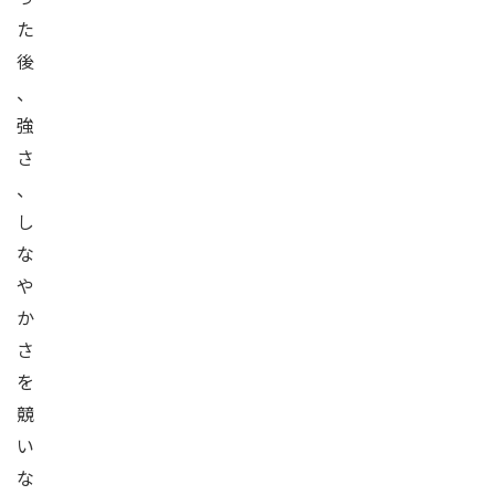
た
後
、
強
さ
、
し
な
や
か
さ
を
競
い
な