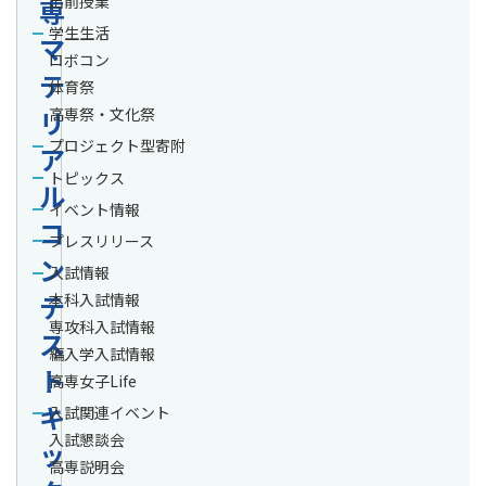
出前授業
専
学生生活
マ
ロボコン
テ
体育祭
リ
高専祭・文化祭
プロジェクト型寄附
ア
トピックス
ル
イベント情報
コ
プレスリリース
ン
入試情報
テ
本科入試情報
専攻科入試情報
ス
編入学入試情報
ト
高専女子Life
キ
入試関連イベント
入試懇談会
ッ
高専説明会