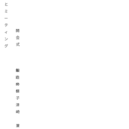
と
ミ
ー
テ
開
ィ
会
ン
式
グ
N
鍛
I
造
M
の
S
様
子
津
崎
兼