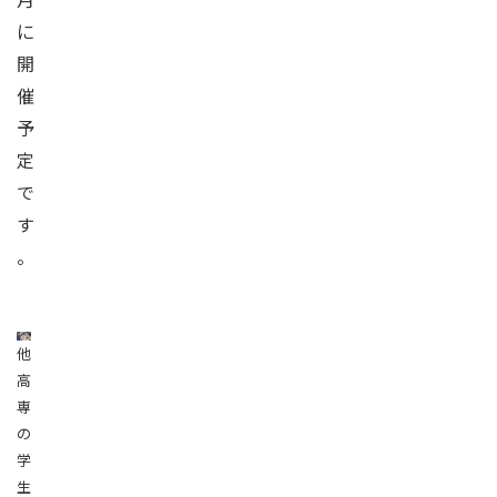
に
開
催
予
定
で
す
。
他
高
専
の
学
生