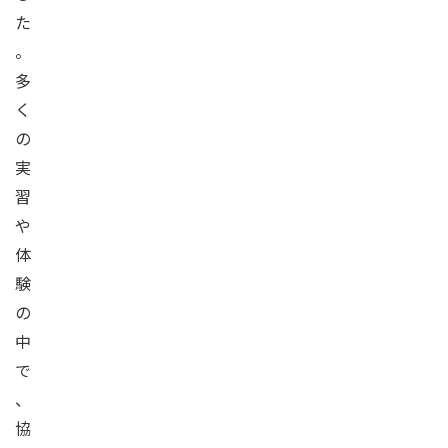
た
。
多
く
の
実
習
や
体
験
の
中
で
、
協