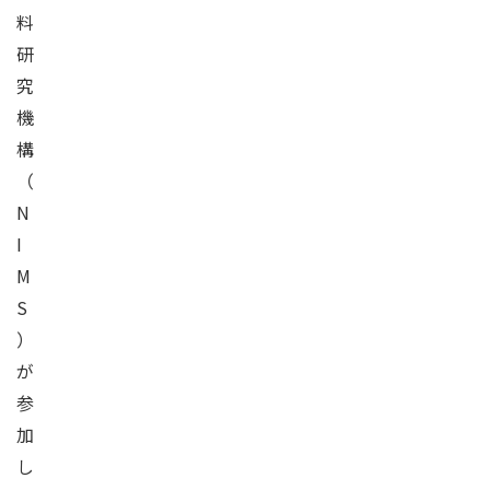
料
研
究
機
構
（
N
I
M
S
）
が
参
加
し