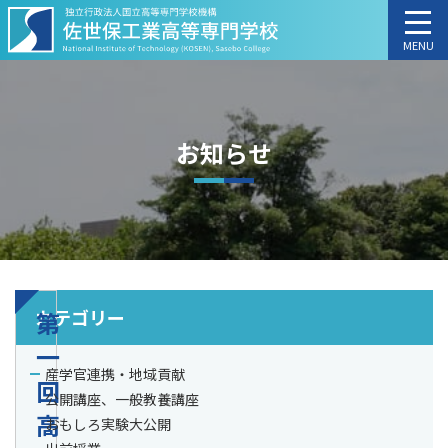
MENU
お知らせ
カテゴリー
第
一
産学官連携・地域貢献
回
公開講座、一般教養講座
高
おもしろ実験大公開