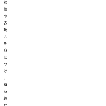
調
性
や
表
現
力
を
身
に
つ
け
、
有
意
義
な