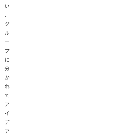
い
、
グ
ル
ー
プ
に
分
か
れ
て
ア
イ
デ
ア