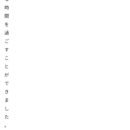
時
間
を
過
ご
す
こ
と
が
で
き
ま
し
た
。