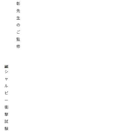
彰
先
生
の
ご
監
修
シ
ャ
ル
ピ
ー
衝
撃
試
験