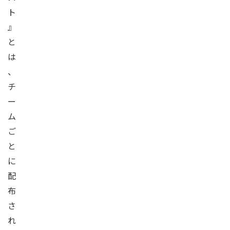
ト
』
と
は
、
チ
ー
ム
ご
と
に
配
布
さ
れ