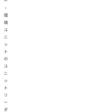
ー
・
環
境
ユ
ニ
ッ
ト
の
ユ
ニ
ッ
ト
リ
ー
ダ