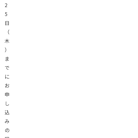
2
5
日
（
木
）
ま
で
に
お
申
し
込
み
の