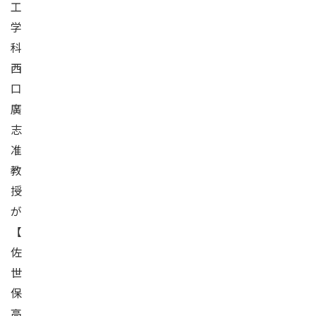
工
学
科
西
口
廣
志
准
教
授
が
【
佐
世
保
高