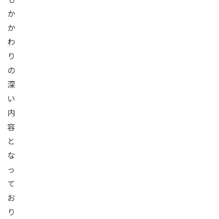
か
か
わ
り
の
深
い
内
容
と
な
っ
て
お
り