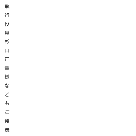
執
行
役
員
杉
山
正
幸
様
な
ど
も
ご
発
表