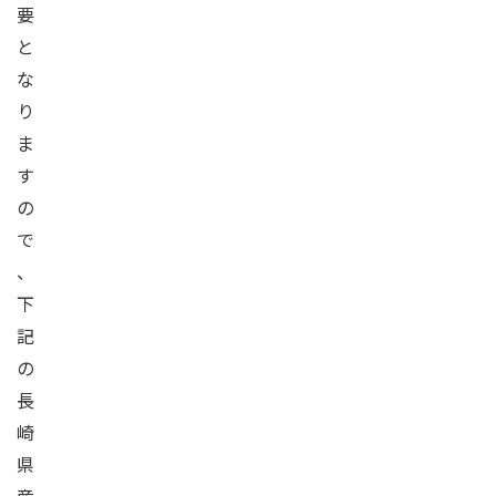
要
と
な
り
ま
す
の
で
、
下
記
の
長
崎
県