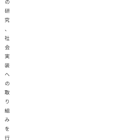
の
研
究
、
社
会
実
装
へ
の
取
り
組
み
を
行