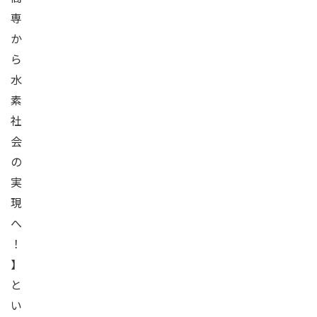
専
か
ら
水
素
社
会
の
実
現
へ
！
】
と
い