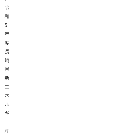
令
和
5
年
度
長
崎
県
新
エ
ネ
ル
ギ
ー
産