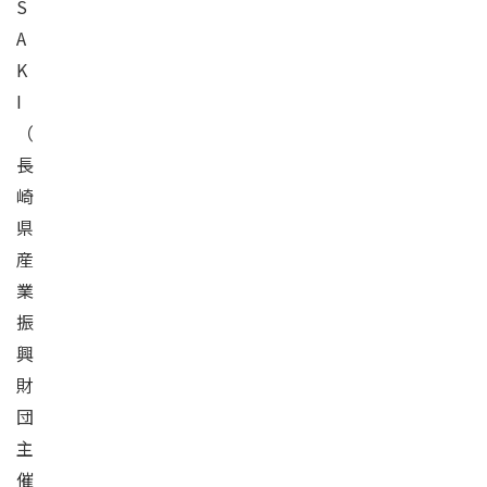
S
A
K
I
（
長
崎
県
産
業
振
興
財
団
主
催