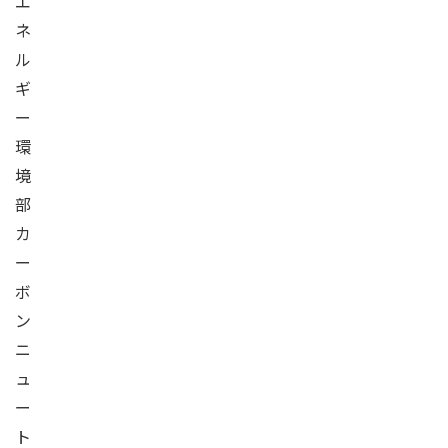
エ
ネ
ル
ギ
ー
環
境
部
カ
ー
ボ
ン
ニ
ュ
ー
ト