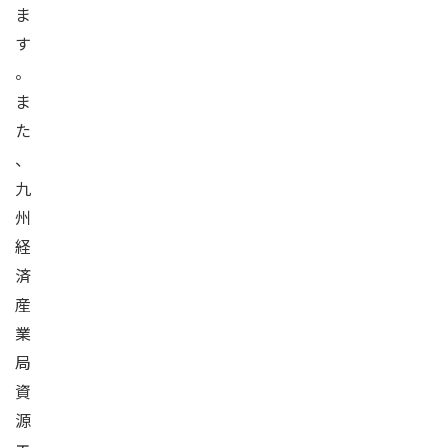
ま
す
。
ま
た
、
九
州
経
済
産
業
局
資
源