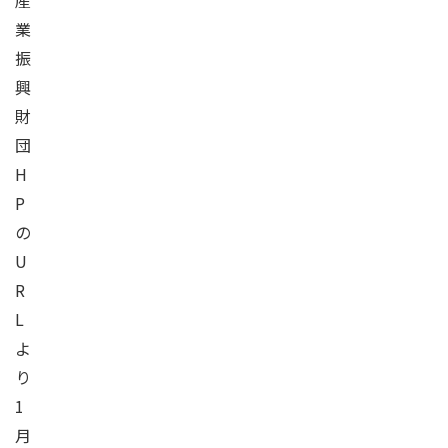
産
業
振
興
財
団
H
P
の
U
R
L
よ
り
1
月