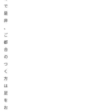
で
是
非
、
ご
都
合
の
つ
く
方
は
足
を
お