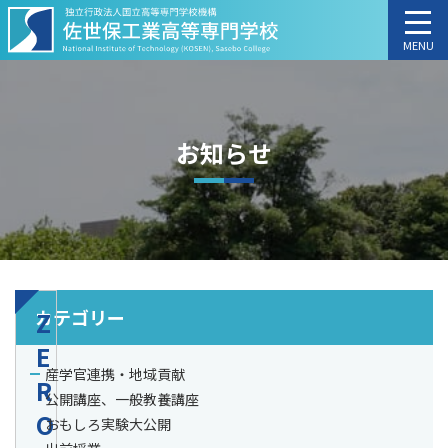
MENU
お知らせ
カテゴリー
Z
E
産学官連携・地域貢献
R
公開講座、一般教養講座
O
おもしろ実験大公開