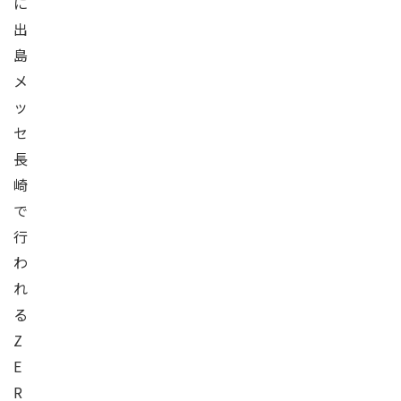
に
出
島
メ
ッ
セ
長
崎
で
行
わ
れ
る
Z
E
R