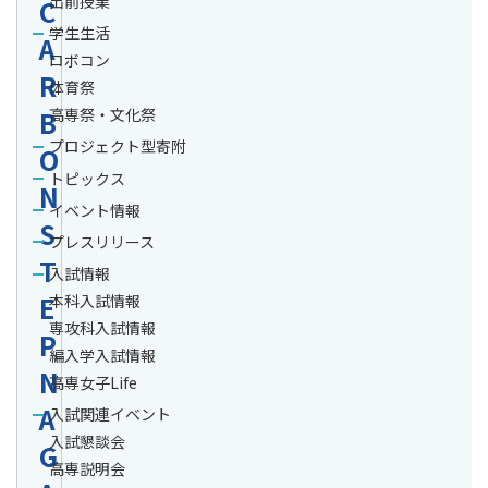
出前授業
C
学生生活
A
ロボコン
R
体育祭
B
高専祭・文化祭
プロジェクト型寄附
O
トピックス
N
イベント情報
S
プレスリリース
T
入試情報
E
本科入試情報
専攻科入試情報
P
編入学入試情報
N
高専女子Life
A
入試関連イベント
入試懇談会
G
高専説明会