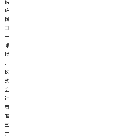
補
佐
樋
口
一
郎
様
、
株
式
会
社
商
船
三
井