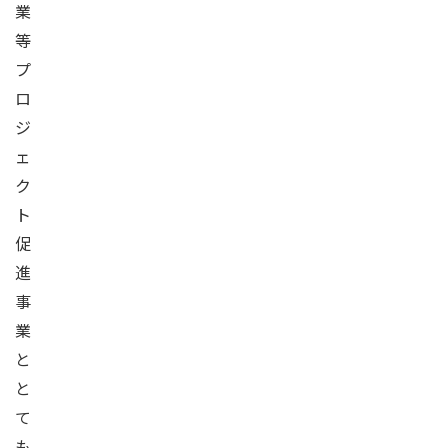
業
等
プ
ロ
ジ
ェ
ク
ト
促
進
事
業
と
と
て
も