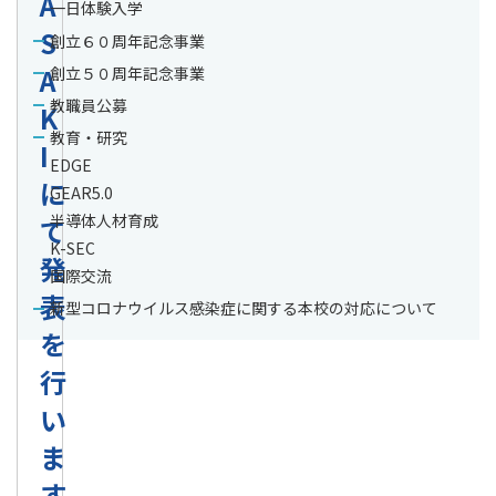
A
一日体験入学
S
創立６０周年記念事業
A
創立５０周年記念事業
教職員公募
K
教育・研究
I
EDGE
に
GEAR5.0
半導体人材育成
て
K-SEC
発
国際交流
表
新型コロナウイルス感染症に関する本校の対応について
を
行
い
ま
す