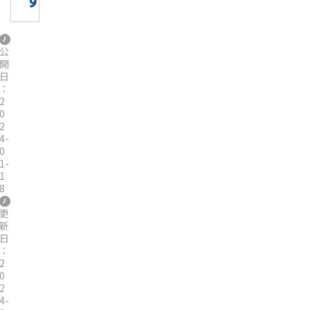
公
開
日
：
2
0
2
4-
0
1-
1
8
更
新
日
：
2
0
2
4-