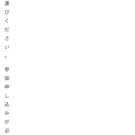
運
び
く
だ
さ
い
。
参
加
申
し
込
み
が
必