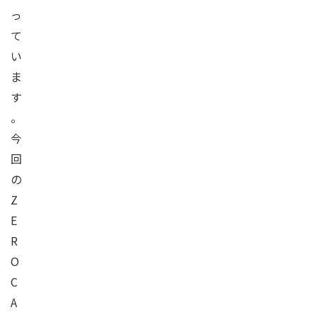
っ
て
い
ま
す
。
今
回
の
Z
E
R
O
C
A