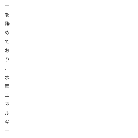
ー
を
務
め
て
お
り
、
水
素
エ
ネ
ル
ギ
ー