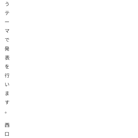
う
テ
ー
マ
で
発
表
を
行
い
ま
す
。
西
口