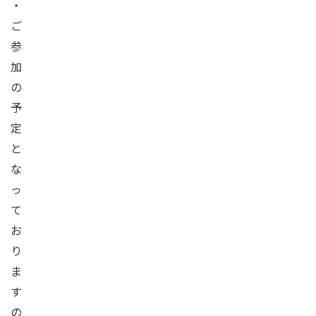
・
ご
参
加
の
予
定
と
な
っ
て
お
り
ま
す
の