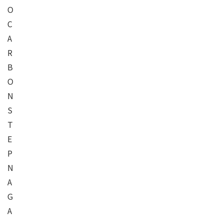
O
C
A
R
B
O
N
S
T
E
P
N
A
G
A