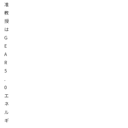
准
教
授
は
G
E
A
R
5
.
0
エ
ネ
ル
ギ