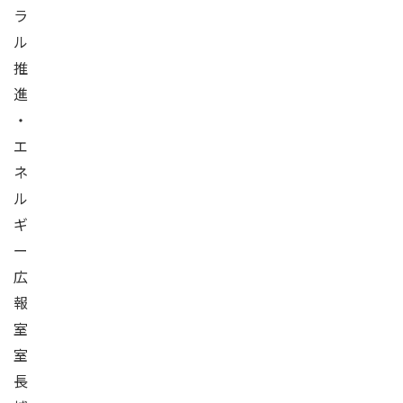
ラ
ル
推
進
・
エ
ネ
ル
ギ
ー
広
報
室
室
長