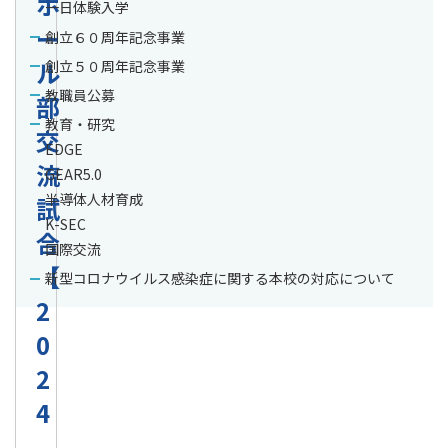
ボ
一日体験入学
ー
創立６０周年記念事業
ル
創立５０周年記念事業
教職員公募
部
教育・研究
交
EDGE
流
GEAR5.0
半導体人材育成
試
K-SEC
合
国際交流
【
新型コロナウイルス感染症に関する本校の対応について
2
0
2
4
.