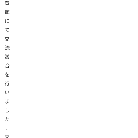
育
館
に
て
交
流
試
合
を
行
い
ま
し
た
。
交