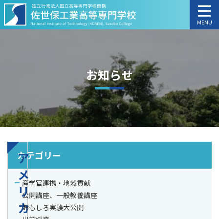
MENU
お知らせ
カテゴリー
ア
メ
産学官連携・地域貢献
リ
公開講座、一般教養講座
カ
おもしろ実験大公開