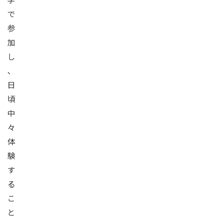
で
参
加
し
、
日
頃
中
々
体
験
す
る
こ
と