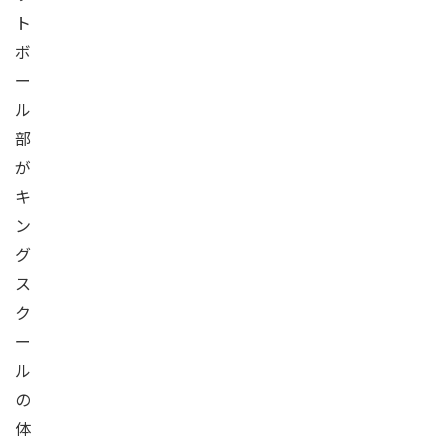
ト
ボ
ー
ル
部
が
キ
ン
グ
ス
ク
ー
ル
の
体