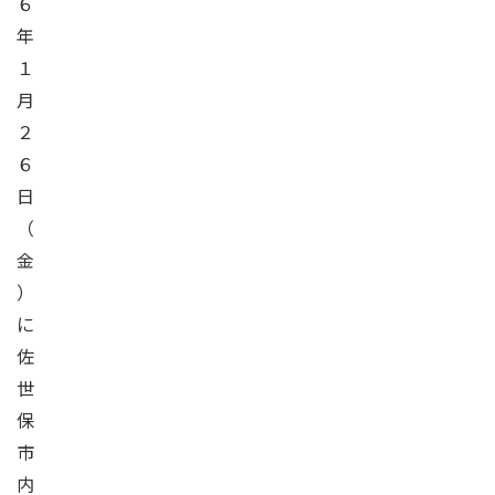
６
年
１
月
２
６
日
（
金
）
に
佐
世
保
市
内