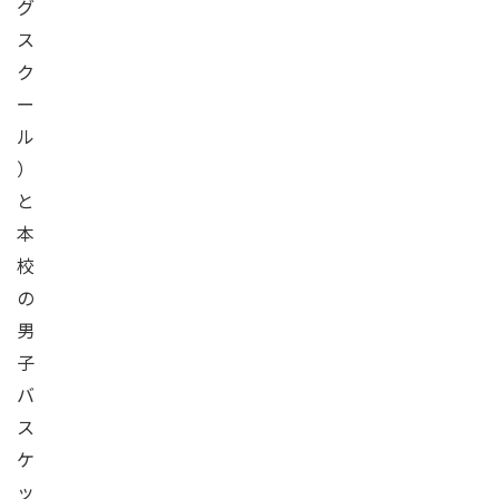
グ
ス
ク
ー
ル
）
と
本
校
の
男
子
バ
ス
ケ
ッ