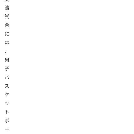
流
試
合
に
は
、
男
子
バ
ス
ケ
ッ
ト
ボ
ー