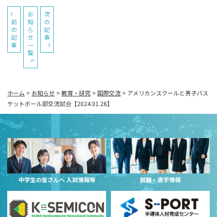
お
次
前
知
の
の
ら
記
記
せ
事
事
一
覧
ホーム
>
お知らせ
>
教育・研究
>
国際交流
>
アメリカンスクールと男子バス
ケットボール部交流試合【2024.01.26】
中学生の皆さんへ 入試情報等
就職・進学情報