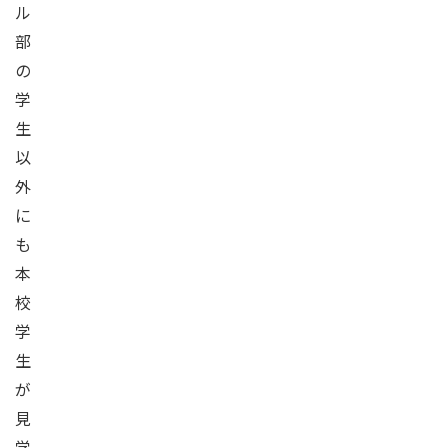
ル
部
の
学
生
以
外
に
も
本
校
学
生
が
見
学