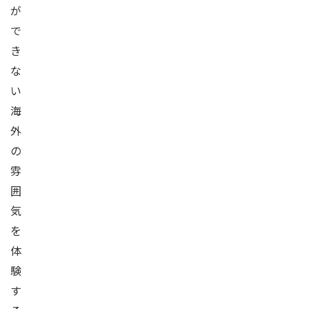
が
で
き
な
い
海
外
の
雰
囲
気
を
体
験
す