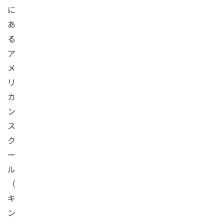
に
あ
る
ア
メ
リ
カ
ン
ス
ク
ー
ル
（
キ
ン