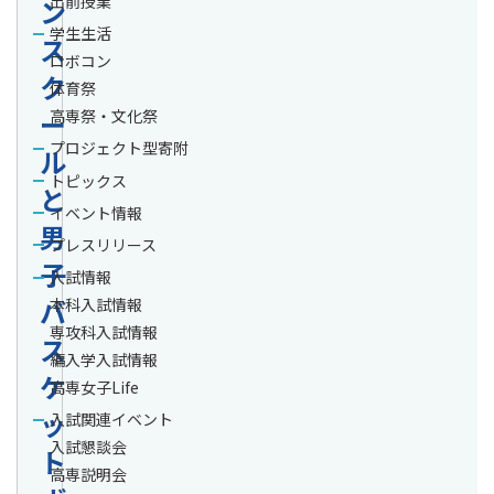
出前授業
ン
学生生活
ス
ロボコン
ク
体育祭
ー
高専祭・文化祭
プロジェクト型寄附
ル
トピックス
と
イベント情報
男
プレスリリース
子
入試情報
バ
本科入試情報
専攻科入試情報
ス
編入学入試情報
ケ
高専女子Life
ッ
入試関連イベント
入試懇談会
ト
高専説明会