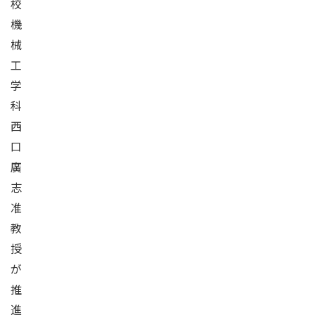
校
機
械
工
学
科
西
口
廣
志
准
教
授
が
推
進