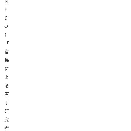
N
E
D
O
）
「
官
民
に
よ
る
若
手
研
究
者