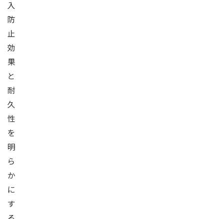
入
防
止
効
果
と
耐
久
性
を
明
ら
か
に
す
る