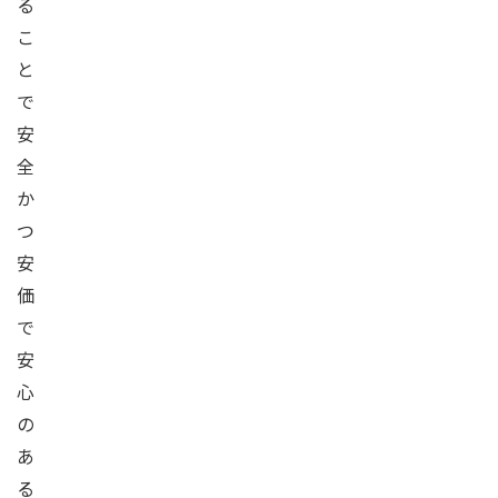
る
こ
と
で
安
全
か
つ
安
価
で
安
心
の
あ
る