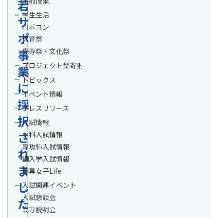
出前授業
若
学生生活
サ
ロボコン
ポ
体育祭
事
高専祭・文化祭
プロジェクト型寄附
業
トピックス
に
イベント情報
採
プレスリリース
択
入試情報
さ
本科入試情報
専攻科入試情報
れ
編入学入試情報
ま
高専女子Life
し
入試関連イベント
入試懇談会
た
高専説明会