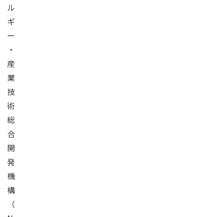
ル
ギ
ー
・
産
業
技
術
総
合
開
発
機
構
（