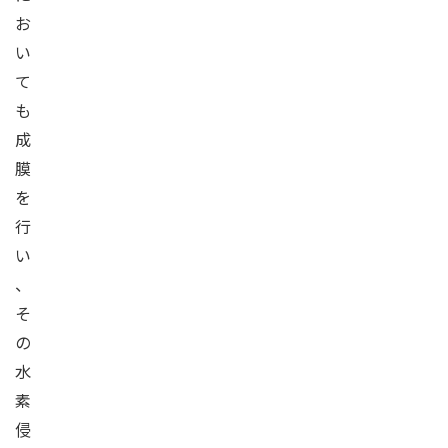
お
い
て
も
成
膜
を
行
い
、
そ
の
水
素
侵