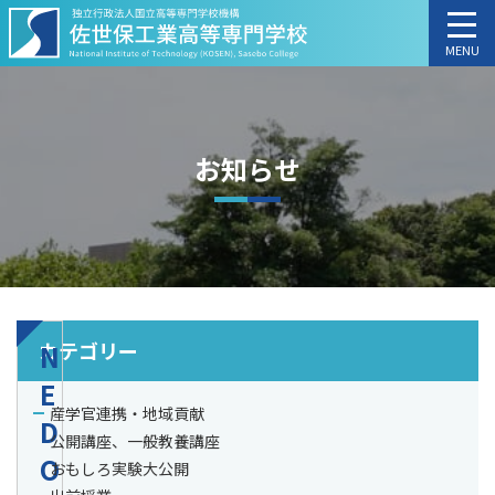
MENU
お知らせ
カテゴリー
N
E
産学官連携・地域貢献
D
公開講座、一般教養講座
O
おもしろ実験大公開