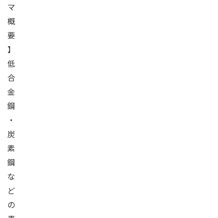
マ
概
要
】
低
合
金
鋼
・
炭
素
鋼
な
ど
の