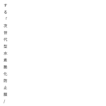
す
る
「
次
世
代
型
水
素
脆
化
防
止
膜
/