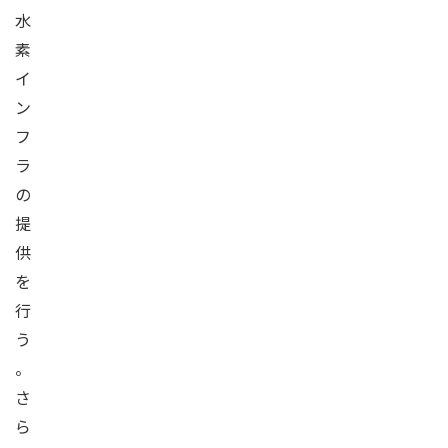
水
素
イ
ン
フ
ラ
の
提
供
を
行
う
。
さ
ら