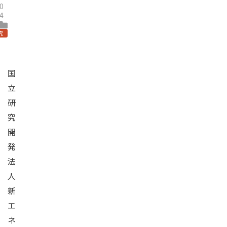
0
4
究
国
立
研
究
開
発
法
人
新
エ
ネ