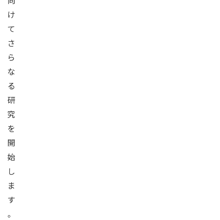
向
け
て
さ
ら
な
る
研
究
を
開
始
し
ま
す
。