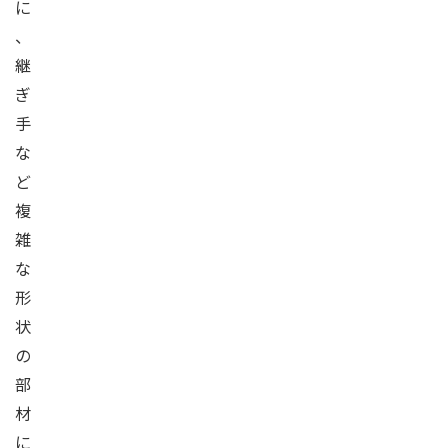
に
、
継
ぎ
手
な
ど
複
雑
な
形
状
の
部
材
に