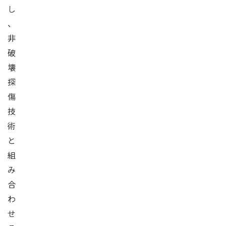
し
、
非
破
壊
探
傷
技
術
と
組
み
合
わ
せ