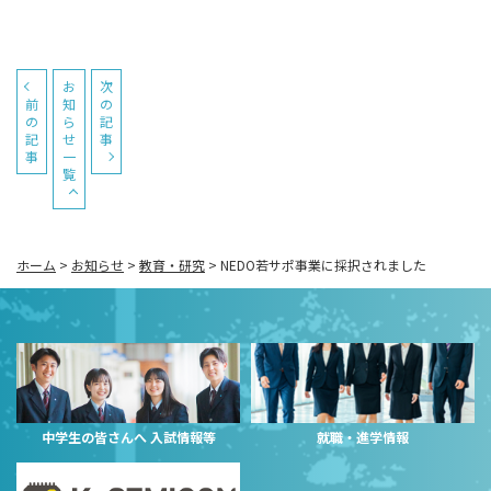
お
次
前
知
の
の
ら
記
記
せ
事
事
一
覧
ホーム
>
お知らせ
>
教育・研究
>
NEDO若サポ事業に採択されました
中学生の皆さんへ 入試情報等
就職・進学情報