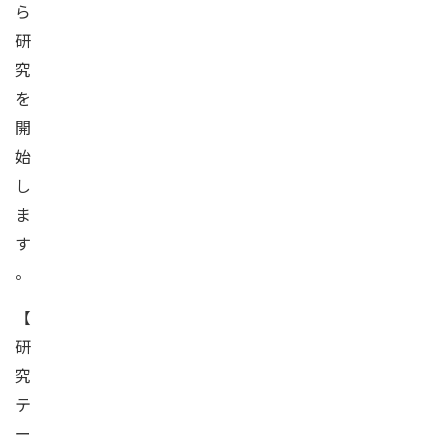
ら
研
究
を
開
始
し
ま
す
。
【
研
究
テ
ー