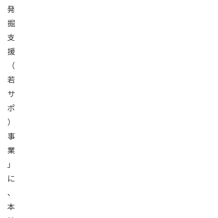
発
掘
支
援
（
若
サ
ポ
）
事
業
」
に
、
本