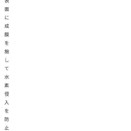
表
面
に
成
膜
を
施
し
て
水
素
侵
入
を
防
止