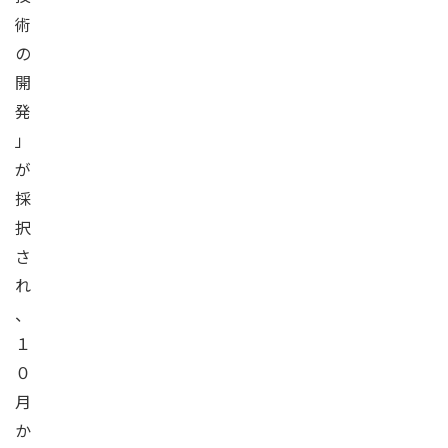
術
の
開
発
」
が
採
択
さ
れ
、
１
０
月
か