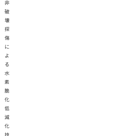
非
破
壊
探
傷
に
よ
る
水
素
脆
化
低
減
化
技