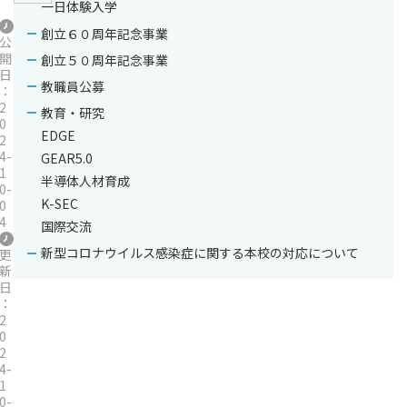
一日体験入学
創立６０周年記念事業
公
開
創立５０周年記念事業
日
教職員公募
：
2
教育・研究
0
EDGE
2
4-
GEAR5.0
1
半導体人材育成
0-
K-SEC
0
4
国際交流
新型コロナウイルス感染症に関する本校の対応について
更
新
日
：
2
0
2
4-
1
0-