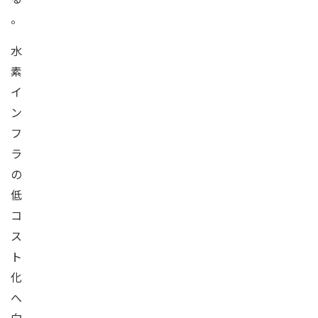
。
水
素
イ
ン
フ
ラ
の
低
コ
ス
ト
化
へ