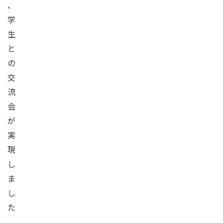
、
学
生
と
の
交
流
会
が
実
現
し
ま
し
た
。