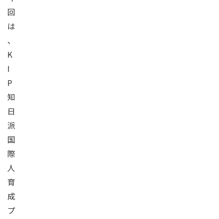
回
は
、
K
I
P
知
日
派
国
際
人
育
成
プ