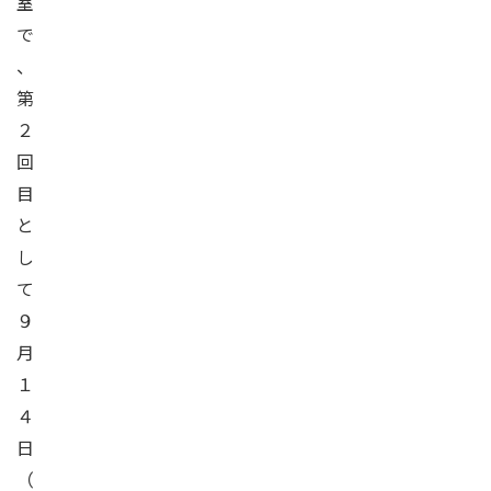
室
で
、
第
２
回
目
と
し
て
９
月
１
４
日
（