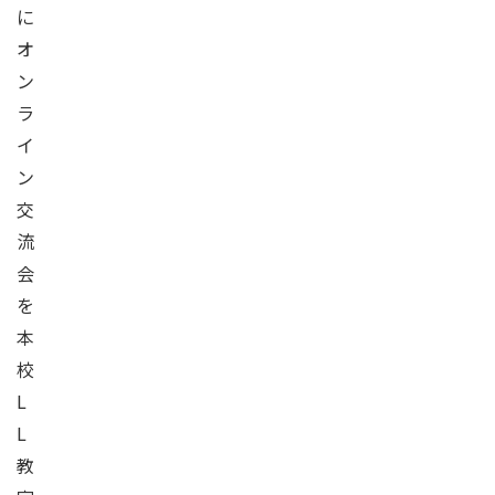
に
オ
ン
ラ
イ
ン
交
流
会
を
本
校
L
L
教