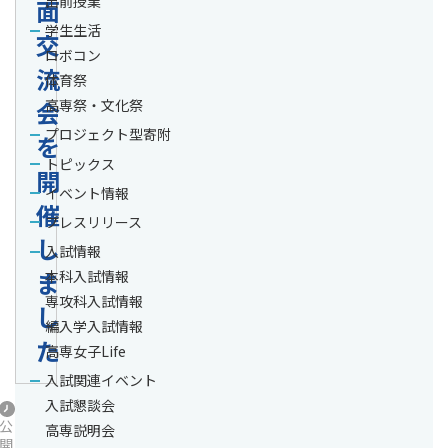
出前授業
面
学生生活
交
ロボコン
流
体育祭
会
高専祭・文化祭
プロジェクト型寄附
を
トピックス
開
イベント情報
催
プレスリリース
し
入試情報
ま
本科入試情報
専攻科入試情報
し
編入学入試情報
た
高専女子Life
入試関連イベント
入試懇談会
公
高専説明会
開