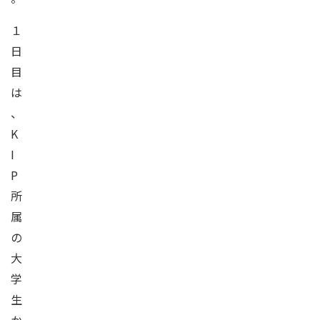
１
日
目
は
、
K
I
P
所
属
の
大
学
生