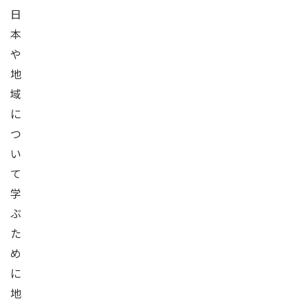
日
本
や
地
域
に
つ
い
て
学
ぶ
た
め
に
地