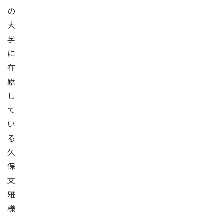
の
大
学
に
在
籍
し
て
い
る
久
保
文
雅
様