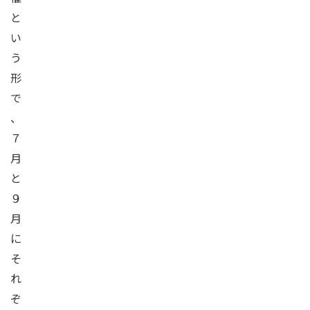
と
い
う
形
で
、
７
月
と
９
月
に
そ
れ
ぞ