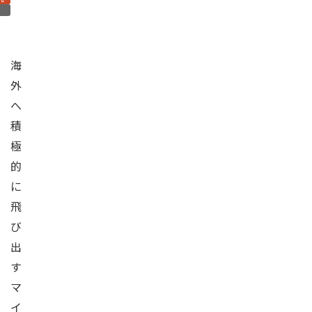
海
外
へ
積
極
的
に
飛
び
出
す
マ
イ