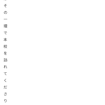
そ
の
一
環
で
本
校
を
訪
れ
て
く
だ
さ
り