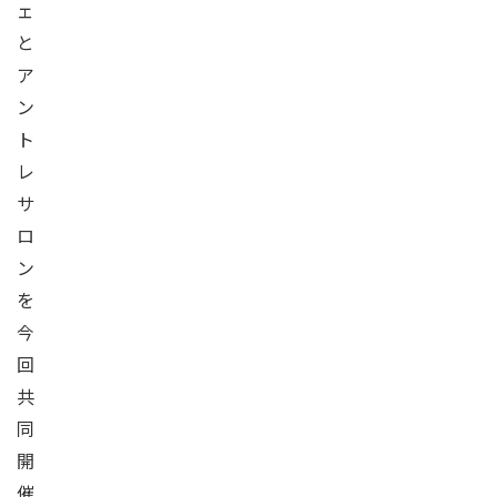
ェ
と
ア
ン
ト
レ
サ
ロ
ン
を
今
回
共
同
開
催