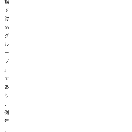
指
す
討
論
グ
ル
ー
プ
」
で
あ
り
、
例
年
、