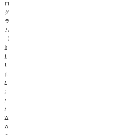
ロ
グ
ラ
ム
（
h
t
t
p
s
:
/
/
w
w
w