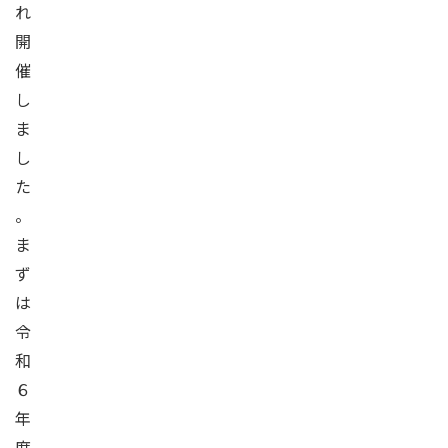
れ
開
催
し
ま
し
た
。
ま
ず
は
令
和
６
年
度