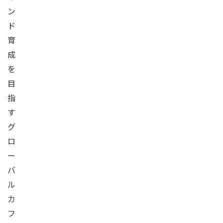
ン
ド
育
成
を
目
指
す
グ
ロ
ー
バ
ル
カ
フ