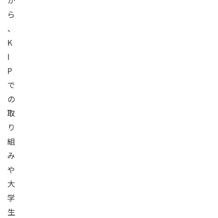
か
ら
、
K
I
P
で
の
取
り
組
み
や
大
学
生