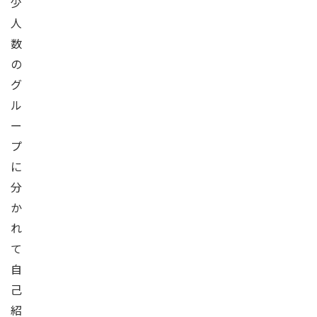
少
人
数
の
グ
ル
ー
プ
に
分
か
れ
て
自
己
紹