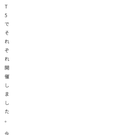
T
5
で
そ
れ
ぞ
れ
開
催
し
ま
し
た
。
今