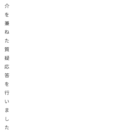
介
を
兼
ね
た
質
疑
応
答
を
行
い
ま
し
た