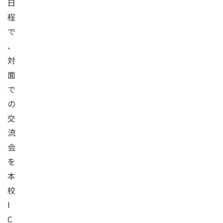
日
程
で
、
対
面
で
の
交
流
会
を
本
校
I
C