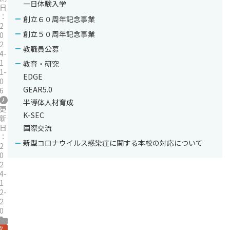
一日体験入学
日
：
創立６０周年記念事業
2
創立５０周年記念事業
0
2
教職員公募
4-
1
教育・研究
1-
EDGE
0
GEAR5.0
6
半導体人材育成
更
K-SEC
新
日
国際交流
：
新型コロナウイルス感染症に関する本校の対応について
2
0
2
4-
1
2-
2
0
究