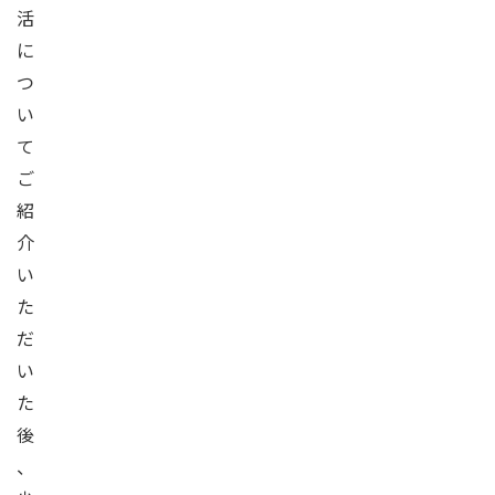
活
に
つ
い
て
ご
紹
介
い
た
だ
い
た
後
、