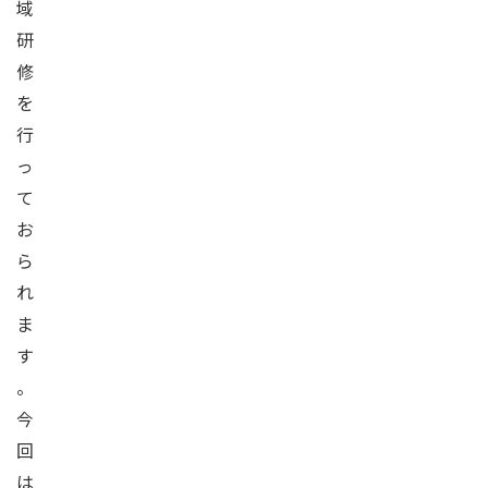
域
研
修
を
行
っ
て
お
ら
れ
ま
す
。
今
回
は