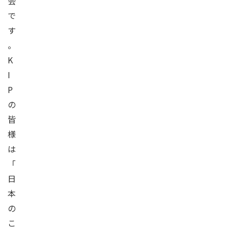
会
で
す
。
K
I
P
の
皆
様
は
「
日
本
の
こ