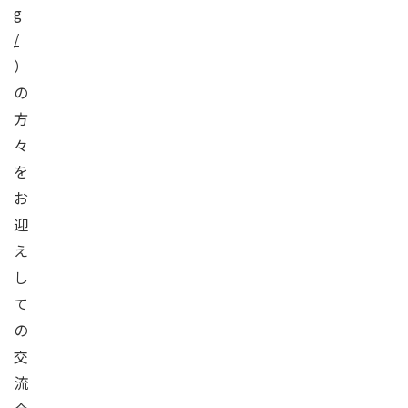
g
/
）
の
方
々
を
お
迎
え
し
て
の
交
流