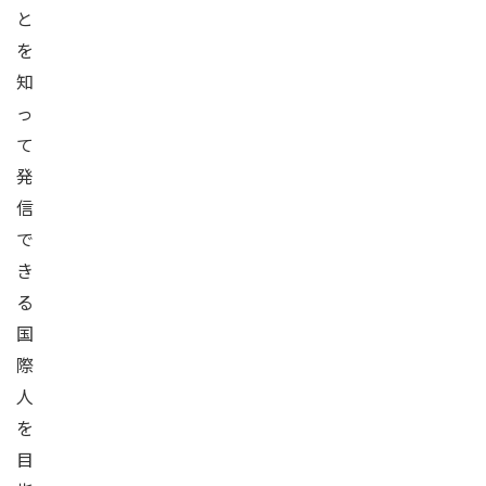
と
を
知
っ
て
発
信
で
き
る
国
際
人
を
目