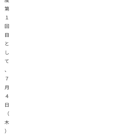
第
１
回
目
と
し
て
、
７
月
４
日
（
木
）