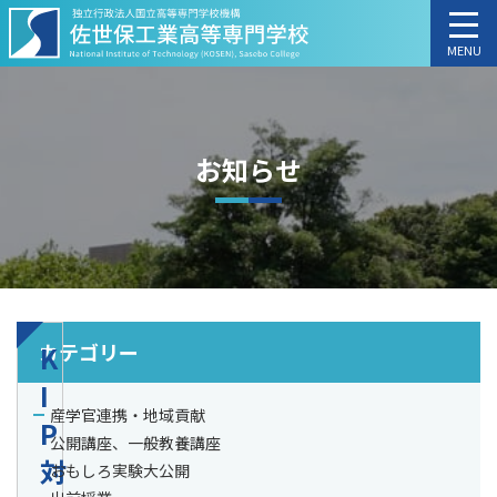
MENU
お知らせ
カテゴリー
K
I
産学官連携・地域貢献
P
公開講座、一般教養講座
対
おもしろ実験大公開