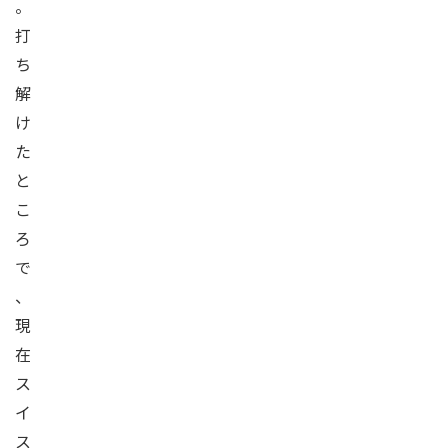
。
打
ち
解
け
た
と
こ
ろ
で
、
現
在
ス
イ
ス