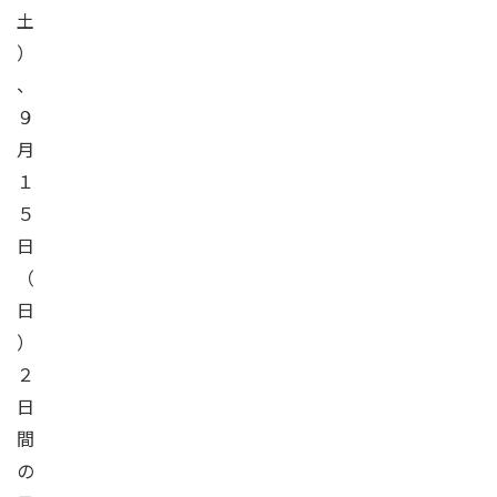
土
）
、
９
月
１
５
日
（
日
）
２
日
間
の