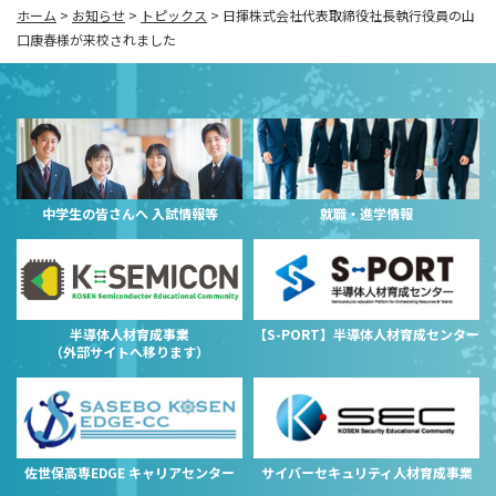
ホーム
>
お知らせ
>
トピックス
>
日揮株式会社代表取締役社長執行役員の山
口康春様が来校されました
中学生の皆さんへ 入試情報等
就職・進学情報
半導体人材育成事業
【S-PORT】半導体人材育成センター
（外部サイトへ移ります）
佐世保高専EDGE キャリアセンター
サイバーセキュリティ人材育成事業