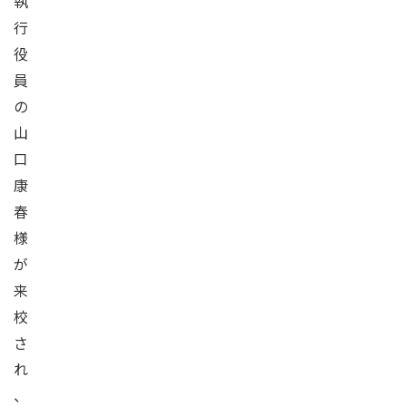
執
行
役
員
の
山
口
康
春
様
が
来
校
さ
れ
、