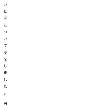
い
状
況
に
つ
い
て
話
を
し
ま
し
た
。
日