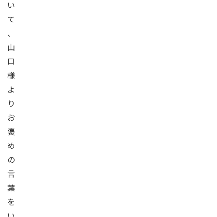
い
て
、
山
口
様
よ
り
お
褒
め
の
言
葉
を
い