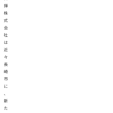
揮
株
式
会
社
は
近
々
長
崎
市
に
、
新
た