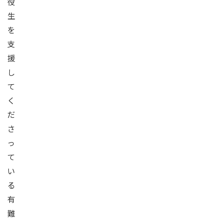
役
生
を
支
援
し
て
く
だ
さ
っ
て
い
る
有
難