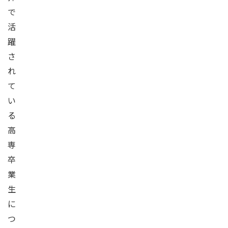
で
活
躍
さ
れ
て
い
る
高
専
卒
業
生
に
つ