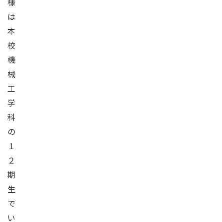
様
は
本
校
機
械
工
学
科
の
１
２
期
生
で
い