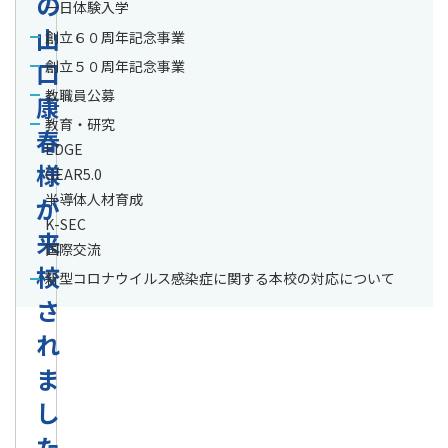
の
一日体験入学
山
創立６０周年記念事業
口
創立５０周年記念事業
教職員公募
康
教育・研究
春
EDGE
様
GEAR5.0
半導体人材育成
が
K-SEC
来
国際交流
校
新型コロナウイルス感染症に関する本校の対応について
さ
れ
ま
し
た