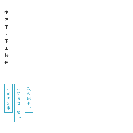
中
央
下
：
下
田
校
長
お
次
前
知
の
の
ら
記
記
せ
事
事
一
覧