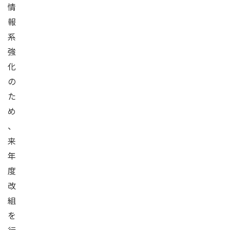
情
報
系
強
化
の
た
め
、
来
年
度
改
組
を