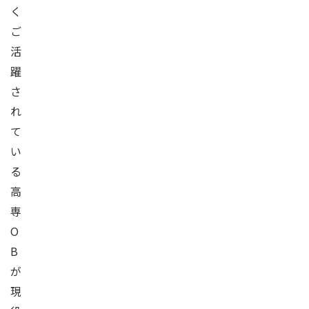
く
ご
活
躍
さ
れ
て
い
る
高
専
O
B
が
現