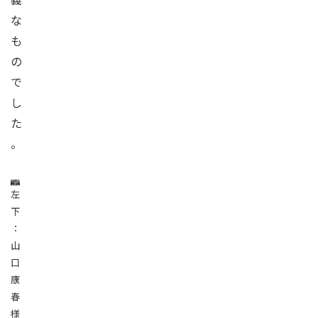
な
も
の
で
し
た
。
左
下
：
山
口
康
春
様