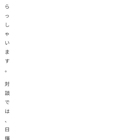
ら
っ
し
ゃ
い
ま
す
。
対
談
で
は
、
日
揮