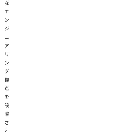
な
エ
ン
ジ
ニ
ア
リ
ン
グ
拠
点
を
設
置
さ
れ