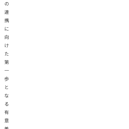
の
連
携
に
向
け
た
第
一
歩
と
な
る
有
意
義