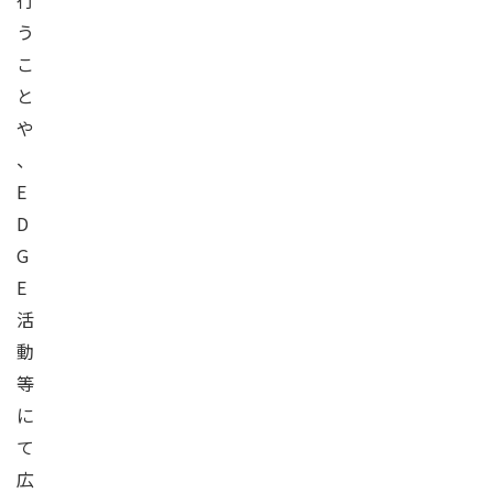
行
う
こ
と
や
、
E
D
G
E
活
動
等
に
て
広