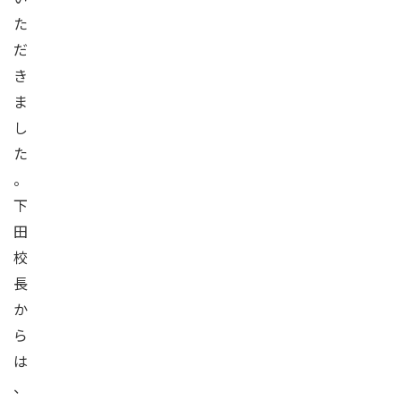
た
だ
き
ま
し
た
。
下
田
校
長
か
ら
は
、