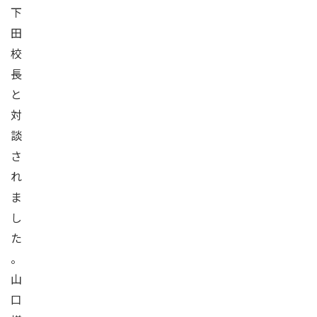
下
田
校
長
と
対
談
さ
れ
ま
し
た
。
山
口