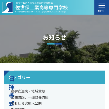
MENU
お知らせ
カテゴリー
日
揮
産学官連携・地域貢献
株
公開講座、一般教養講座
式
おもしろ実験大公開