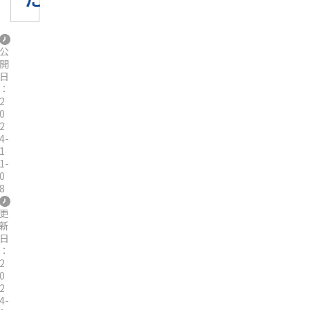
公
開
日
：
2
0
2
4-
1
1-
0
8
更
新
日
：
2
0
2
4-