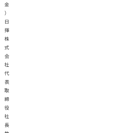
金
）
日
揮
株
式
会
社
代
表
取
締
役
社
長