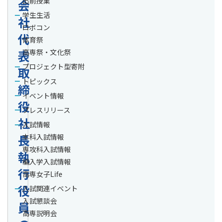
出前授業
会
学生生活
社
ロボコン
代
体育祭
表
高専祭・文化祭
プロジェクト型寄附
取
トピックス
締
イベント情報
役
プレスリリース
社
入試情報
長
本科入試情報
専攻科入試情報
執
編入学入試情報
行
高専女子Life
役
入試関連イベント
入試懇談会
員
高専説明会