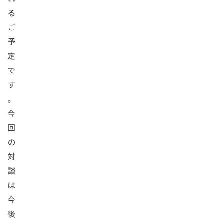
る
ご
予
定
で
す
。
今
回
の
対
談
は
今
後