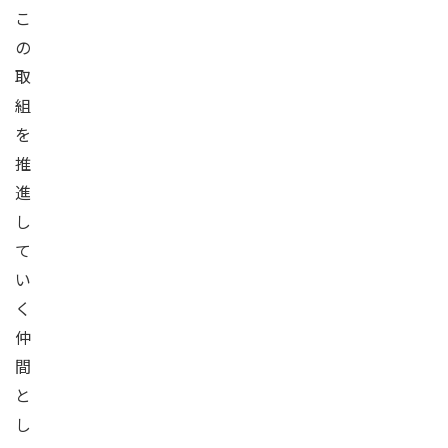
こ
の
取
組
を
推
進
し
て
い
く
仲
間
と
し