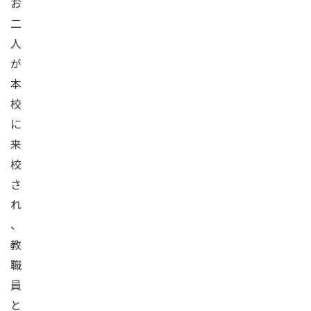
お
二
人
が
本
校
に
来
校
さ
れ
、
教
職
員
と