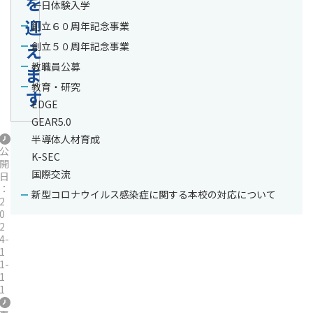
を
一日体験入学
迎
創立６０周年記念事業
え
創立５０周年記念事業
教職員公募
ま
教育・研究
す
EDGE
GEAR5.0
半導体人材育成
公
K-SEC
開
国際交流
日
：
新型コロナウイルス感染症に関する本校の対応について
2
0
2
4-
1
1-
1
1