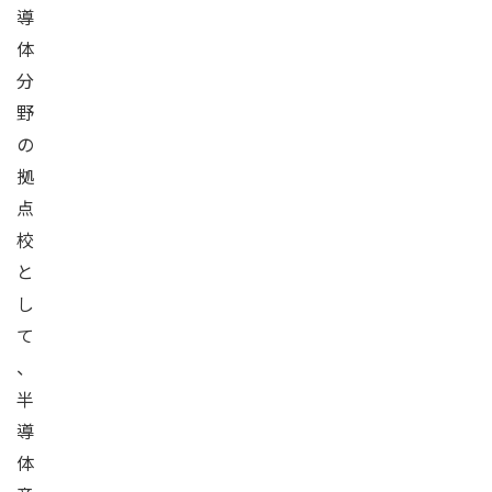
導
体
分
野
の
拠
点
校
と
し
て
、
半
導
体