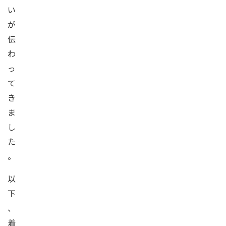
い
が
伝
わ
っ
て
き
ま
し
た
。
以
下
、
着