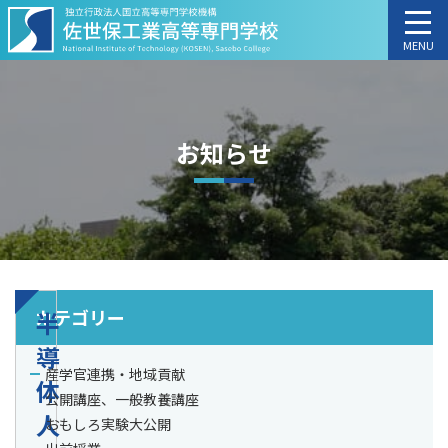
MENU
お知らせ
カテゴリー
半
導
産学官連携・地域貢献
体
公開講座、一般教養講座
人
おもしろ実験大公開