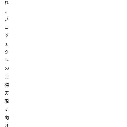
れ
、
プ
ロ
ジ
ェ
ク
ト
の
目
標
実
現
に
向
け