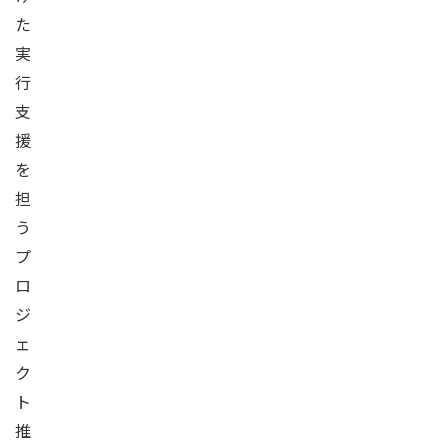
た
実
行
支
援
を
担
う
プ
ロ
ジ
ェ
ク
ト
推