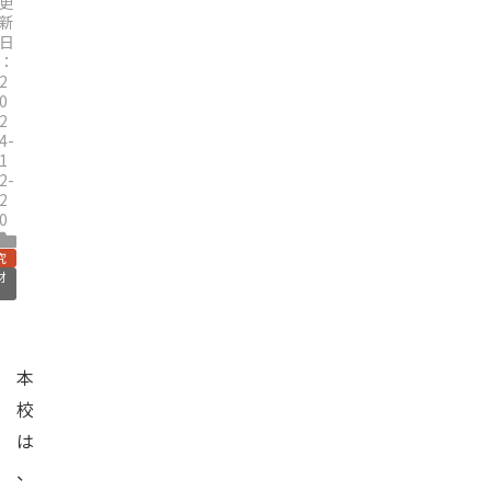
更
新
日
：
2
0
2
4-
1
2-
2
0
究
材
本
校
は
、