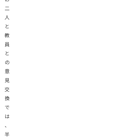
二
人
と
教
員
と
の
意
見
交
換
で
は
、
半