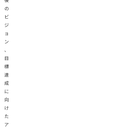
後
の
ビ
ジ
ョ
ン
、
目
標
達
成
に
向
け
た
ア