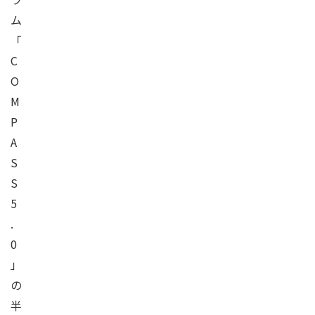
ム
「
C
O
M
P
A
S
S
5
.
0
」
の
半