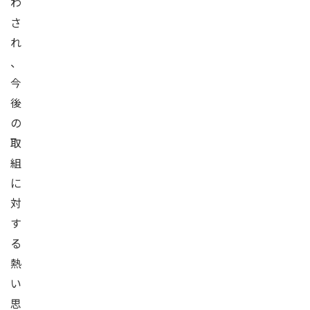
わ
さ
れ
、
今
後
の
取
組
に
対
す
る
熱
い
思