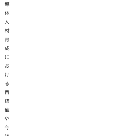
導
体
人
材
育
成
に
お
け
る
目
標
値
や
今