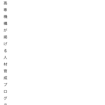
高
専
機
構
が
掲
げ
る
人
材
育
成
プ
ロ
グ
ラ