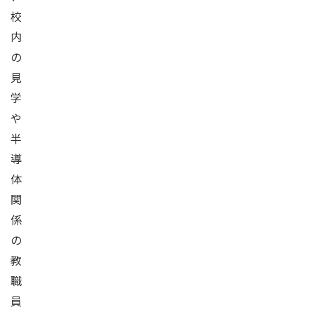
校
内
の
見
学
や
半
導
体
関
係
の
教
職
員