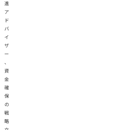
進
ア
ド
バ
イ
ザ
ー
、
資
金
確
保
の
戦
略
立