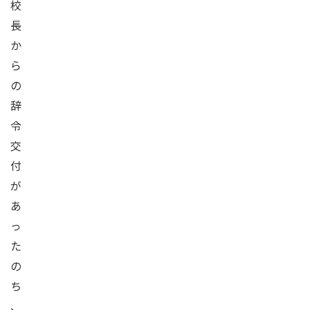
校
長
か
ら
の
辞
令
交
付
が
あ
っ
た
の
ち
、