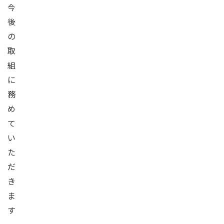
今
後
の
取
組
に
務
め
て
い
た
だ
き
ま
す