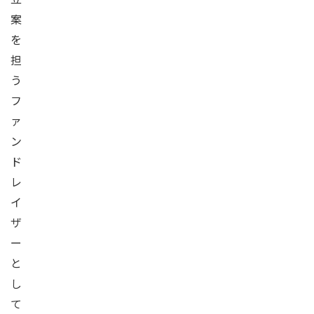
案
を
担
う
フ
ァ
ン
ド
レ
イ
ザ
ー
と
し
て