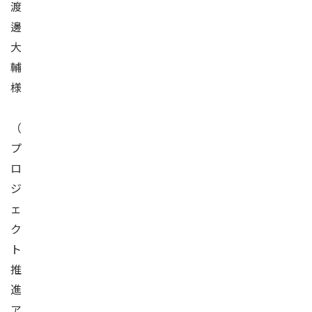
渡
邊
大
輔
様
（
プ
ロ
ジ
ェ
ク
ト
推
進
ア