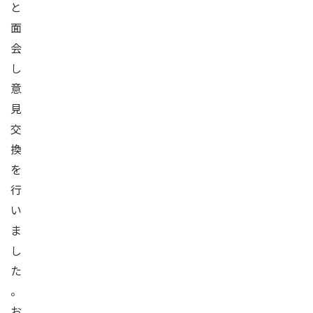
と
面
会
し
意
見
交
換
を
行
い
ま
し
た
。
お