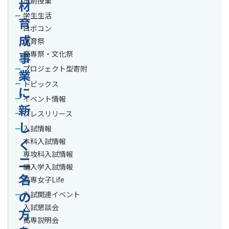
出前授業
材
学生生活
育
ロボコン
成
体育祭
事
高専祭・文化祭
プロジェクト型寄附
業
トピックス
に
イベント情報
新
プレスリリース
し
入試情報
く
本科入試情報
専攻科入試情報
二
編入学入試情報
名
高専女子Life
の
入試関連イベント
入試懇談会
方
高専説明会