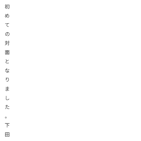
初
め
て
の
対
面
と
な
り
ま
し
た
。
下
田