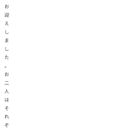
お
迎
え
し
ま
し
た
。
お
二
人
は
そ
れ
ぞ