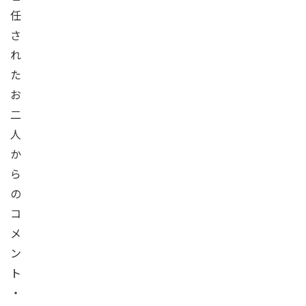
任
さ
れ
た
お
二
人
か
ら
の
コ
メ
ン
ト
・