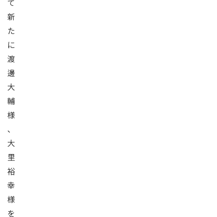
て
新
た
に
渡
邊
大
輔
様
、
大
里
裕
幸
様
を