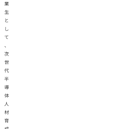
業
生
と
し
て
、
次
世
代
半
導
体
人
材
育
成