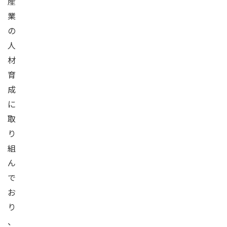
産
業
の
人
材
育
成
に
取
り
組
ん
で
お
り
、