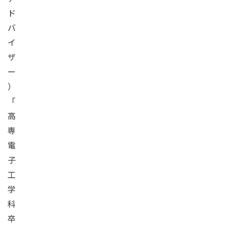
ド
バ
イ
ザ
ー
）
「
高
専
電
子
工
学
科
卒