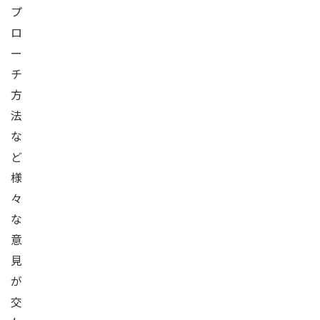
プ
ロ
ー
チ
方
法
な
ど
様
々
な
意
見
が
交