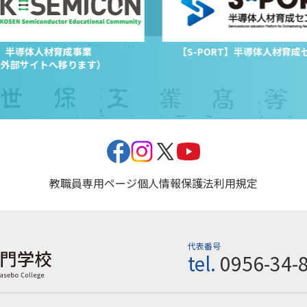
半導体人材育成事業
【S-PORT】半導体人材育成
（外部サイトへ移ります）
教職員専用ページ
個人情報保護法
利用規定
代表番号
tel.
0956-34-