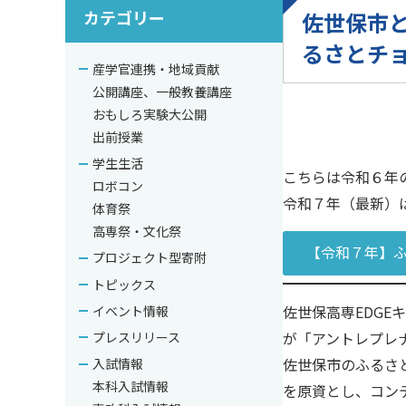
カテゴリー
佐世保市
るさとチ
産学官連携・地域貢献
公開講座、一般教養講座
おもしろ実験大公開
出前授業
学生生活
こちらは令和６年
ロボコン
令和７年（最新）
体育祭
高専祭・文化祭
【令和７年】
プロジェクト型寄附
トピックス
佐世保高専EDG
イベント情報
が「アントレプレ
プレスリリース
佐世保市のふるさ
入試情報
本科入試情報
を原資とし、コン