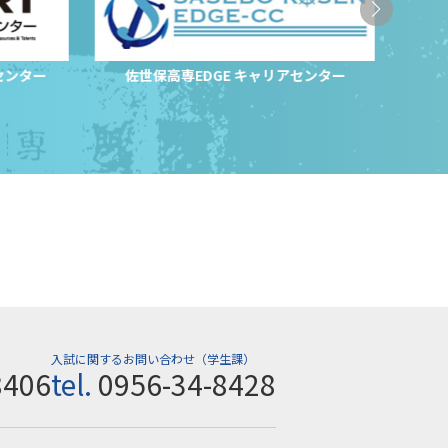
センター
佐世保高専EDGE キャリアセンター
サ
入試に関するお問い合わせ（学生課）
8406
tel.
0956-34-8428