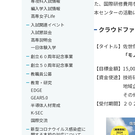
専攻科入試情報
た、国際研修費用
編入学入試情報
本センターの活動
高専女子Life
入試関連イベント
クラウドファ
入試懇談会
高専説明会
【タイトル】佐世保
一日体験入学
「モ
創立６０周年記念事業
創立５０周年記念事業
【目標金額】15,00
教職員公募
【資金使途】技術
教育・研究
地域企業訪問
EDGE
その他ＥＤＧＥ
GEAR5.0
【受付期間】２０
半導体人材育成
K-SEC
国際交流
新型コロナウイルス感染症に
関する本校の対応について