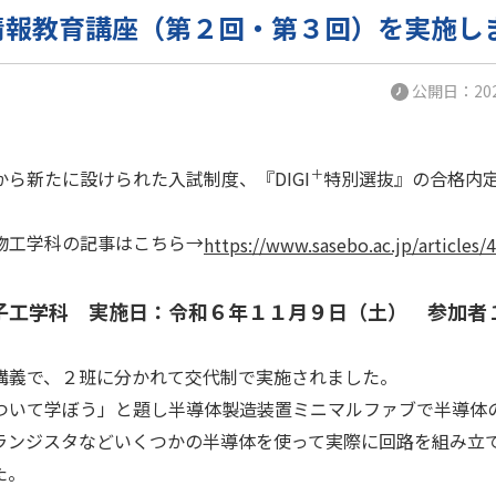
情報教育講座（第２回・第３回）を実施し
公開日：2024
＋
ら新たに設けられた入試制度、『DIGI
特別選抜』の合格内
。
物工学科の記事はこちら→
https://www.sasebo.ac.jp/articles/
子工学科 実施日：令和６年１１月９日（土） 参加者
講義で、２班に分かれて交代制で実施されました。
ついて学ぼう」と題し半導体製造装置ミニマルファブで半導体
ランジスタなどいくつかの半導体を使って実際に回路を組み立
た。