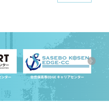
センター
佐世保高専EDGE キャリアセンター
サ