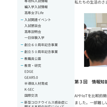
専攻科入試情報
私たちの生活のさ
編入学入試情報
高専女子Life
入試関連イベント
入試懇談会
高専説明会
一日体験入学
創立６０周年記念事業
創立５０周年記念事業
教職員公募
教育・研究
EDGE
GEAR5.0
第３回 情報知
半導体人材育成
K-SEC
AIやIoTを比較
国際交流
ました。一部難し
新型コロナウイルス感染症に
関する本校の対応について