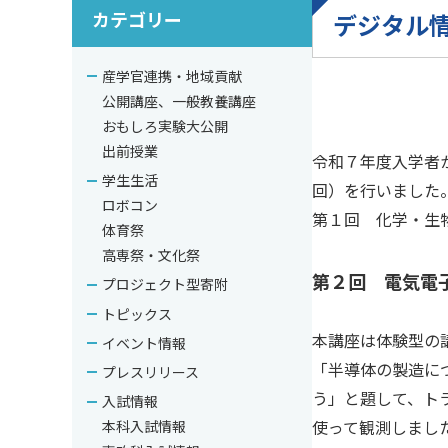
カテゴリー
デジタル
産学官連携・地域貢献
公開講座、一般教養講座
おもしろ実験大公開
出前授業
令和７年度入学者か
学生生活
回）を行いました
ロボコン
第１回 化学・生
体育祭
高専祭・文化祭
第２回 電気電
プロジェクト型寄附
トピックス
本講座は体験型の
イベント情報
「半導体の製造に
プレスリリース
う」と題して、ト
入試情報
使って観測しまし
本科入試情報