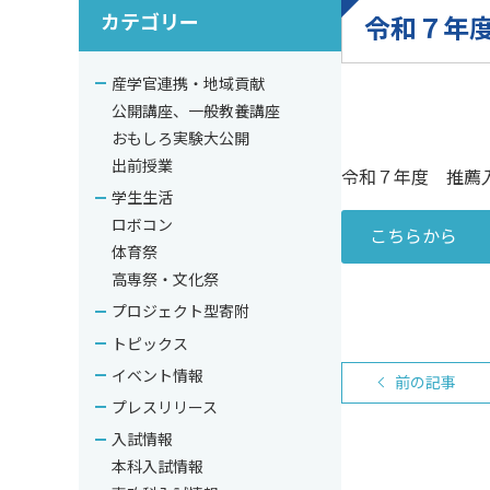
カテゴリー
令和７年
産学官連携・地域貢献
公開講座、一般教養講座
おもしろ実験大公開
出前授業
令和７年度 推薦
学生生活
ロボコン
こちらから
体育祭
高専祭・文化祭
プロジェクト型寄附
トピックス
イベント情報
前の記事
プレスリリース
入試情報
本科入試情報