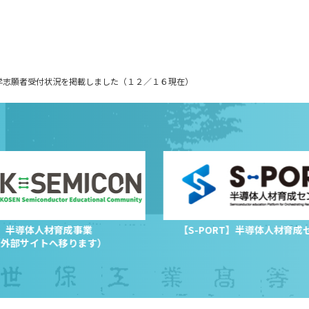
学志願者受付状況を掲載しました（１２／１６現在）
半導体人材育成事業
【S-PORT】半導体人材育成
（外部サイトへ移ります）