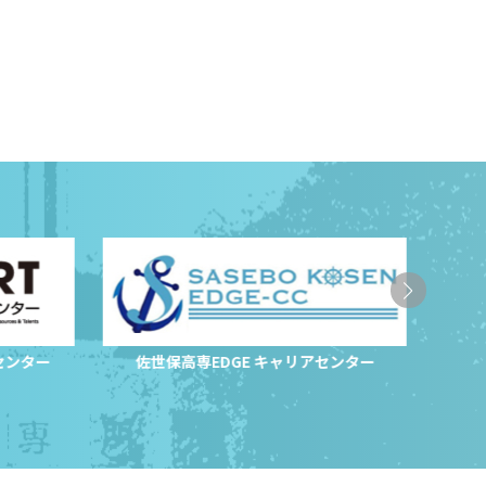
センター
佐世保高専EDGE キャリアセンター
サ