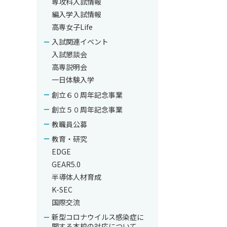
専攻科入試情報
編入学入試情報
高専女子Life
入試関連イベント
入試懇談会
高専説明会
一日体験入学
創立６０周年記念事業
創立５０周年記念事業
教職員公募
教育・研究
EDGE
GEAR5.0
半導体人材育成
K-SEC
国際交流
新型コロナウイルス感染症に
関する本校の対応について