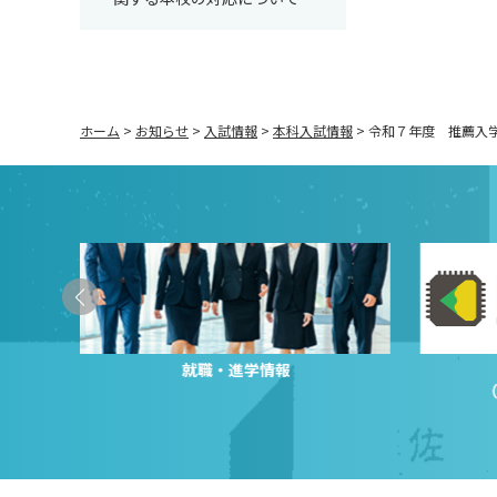
ホーム
>
お知らせ
>
入試情報
>
本科入試情報
>
令和７年度 推薦入
就職・進学情報