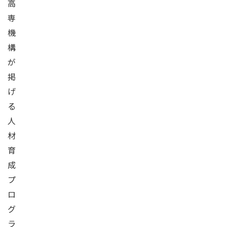
高
専
機
構
が
掲
げ
る
人
材
育
成
プ
ロ
グ
ラ