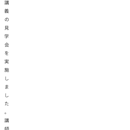
講
義
の
見
学
会
を
実
施
し
ま
し
た
。
講
師