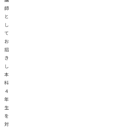
師
と
し
て
お
招
き
し
本
科
４
年
生
を
対