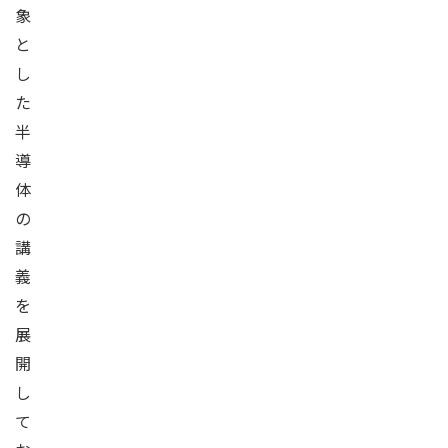
象
と
し
た
半
導
体
の
講
義
を
展
開
し
て