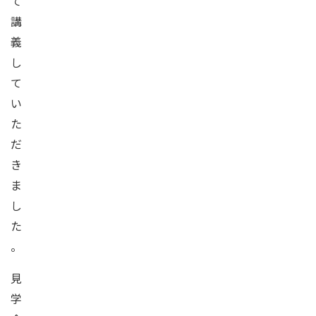
て
講
義
し
て
い
た
だ
き
ま
し
た
。
見
学