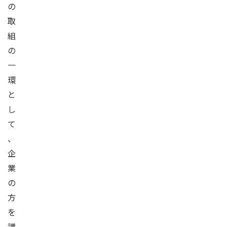
の
取
組
の
一
環
と
し
て
、
企
業
の
方
を
講