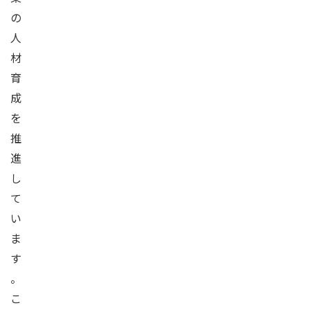
の
人
材
育
成
を
推
進
し
て
い
ま
す
。
こ