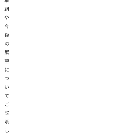
取
組
や
今
後
の
展
望
に
つ
い
て
ご
説
明
し