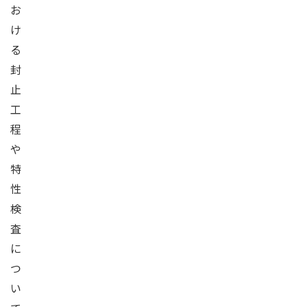
お
け
る
封
止
工
程
や
特
性
検
査
に
つ
い