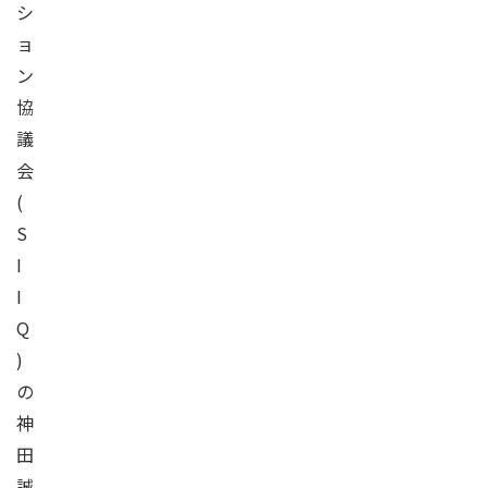
シ
ョ
ン
協
議
会
(
S
I
I
Q
)
の
神
田
誠