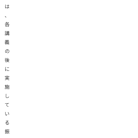
は
、
各
講
義
の
後
に
実
施
し
て
い
る
振