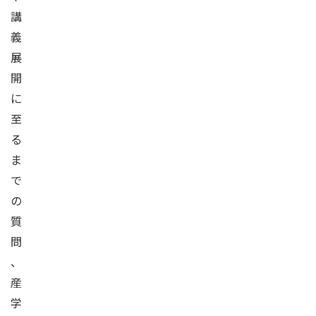
講
義
展
開
に
至
る
ま
で
の
質
問
、
産
学