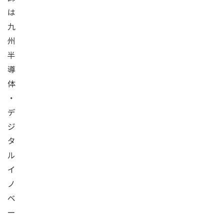
は
九
州
半
導
体
・
デ
ジ
タ
ル
イ
ノ
ベ
ー