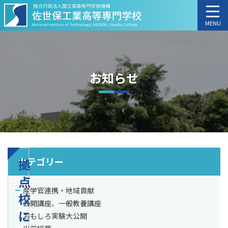
MENU
お知らせ
カテゴリー
拠
点
産学官連携・地域貢献
校
公開講座、一般教養講座
に
おもしろ実験大公開