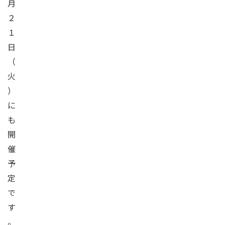
月
２
１
日
（
火
）
に
も
開
催
予
定
で
す
。