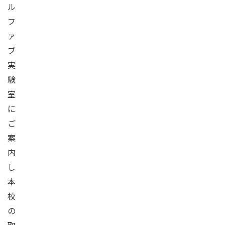
ル
フ
ァ
ブ
実
験
室
に
ご
案
内
し
本
校
の