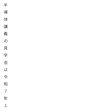
半
導
体
講
義
の
見
学
会
は
令
和
７
年
１