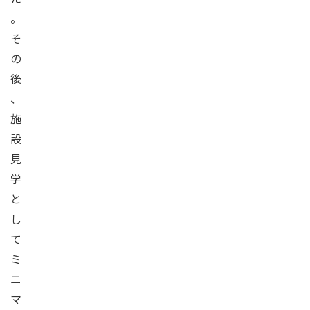
。
そ
の
後
、
施
設
見
学
と
し
て
ミ
ニ
マ