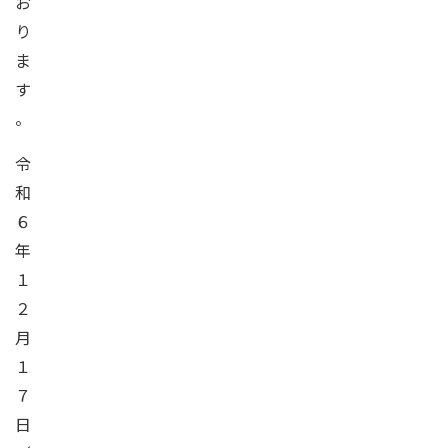
お
り
ま
す
。
令
和
６
年
１
２
月
１
７
日