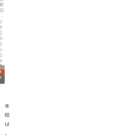
新
日
：
2
0
2
5-
0
1-
3
0
究
材
本
校
は
、