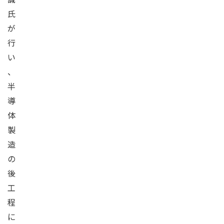
氏
が
行
い
、
半
導
体
製
造
の
後
工
程
に