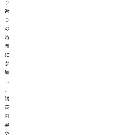
り
返
り
の
時
間
に
参
加
し
、
講
義
内
容
や