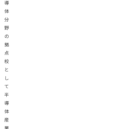
導
体
分
野
の
拠
点
校
と
し
て
半
導
体
産
業