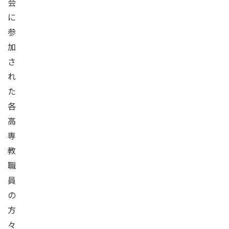
会
に
参
加
さ
れ
た
各
高
専
教
職
員
の
方
々