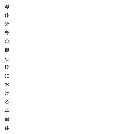
導
体
分
野
の
拠
点
校
に
お
け
る
半
導
体