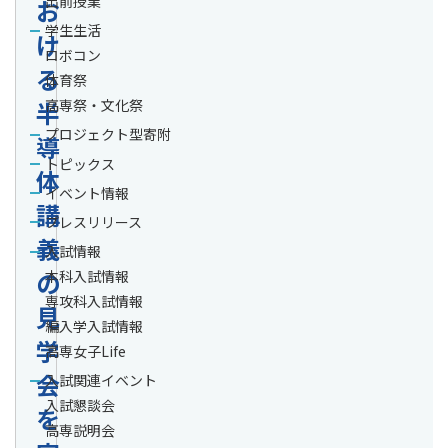
出前授業
お
学生生活
け
ロボコン
る
体育祭
半
高専祭・文化祭
プロジェクト型寄附
導
トピックス
体
イベント情報
講
プレスリリース
義
入試情報
の
本科入試情報
専攻科入試情報
見
編入学入試情報
学
高専女子Life
会
入試関連イベント
入試懇談会
を
高専説明会