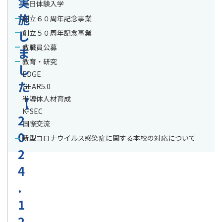
実
一日体験入学
施
創立６０周年記念事業
し
創立５０周年記念事業
教職員公募
ま
教育・研究
し
EDGE
た
GEAR5.0
半導体人材育成
【
K-SEC
2
国際交流
0
新型コロナウイルス感染症に関する本校の対応について
2
4
.
1
2