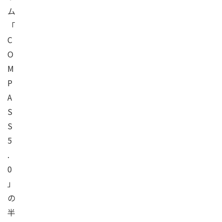
ム
「
C
O
M
P
A
S
S
5
.
0
」
の
半