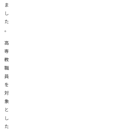
ま
し
た
。
高
専
教
職
員
を
対
象
と
し
た