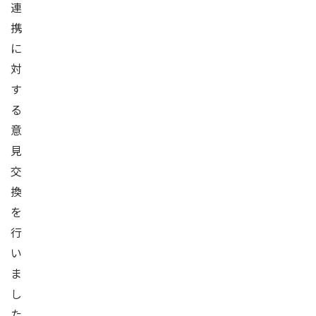
連
携
に
対
す
る
意
見
交
換
を
行
い
ま
し
た