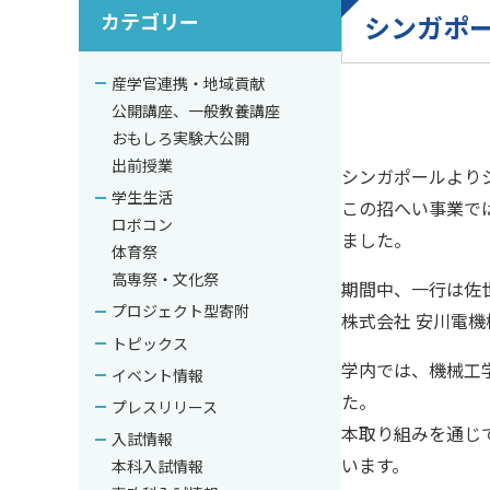
カテゴリー
シンガポー
産学官連携・地域貢献
公開講座、一般教養講座
おもしろ実験大公開
出前授業
シンガポールより
学生生活
この招へい事業で
ロボコン
ました。
体育祭
高専祭・文化祭
期間中、一行は佐
プロジェクト型寄附
株式会社 安川電
トピックス
学内では、機械工
イベント情報
た。
プレスリリース
本取り組みを通じ
入試情報
います。
本科入試情報