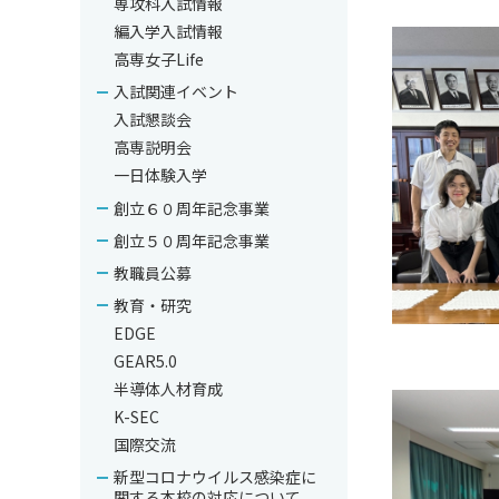
専攻科入試情報
編入学入試情報
高専女子Life
入試関連イベント
入試懇談会
高専説明会
一日体験入学
創立６０周年記念事業
創立５０周年記念事業
教職員公募
教育・研究
EDGE
GEAR5.0
半導体人材育成
K-SEC
国際交流
新型コロナウイルス感染症に
関する本校の対応について