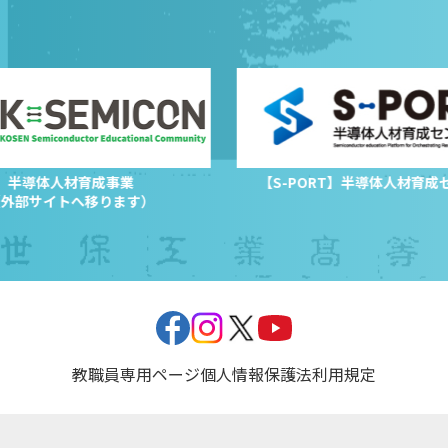
半導体人材育成事業
【S-PORT】半導体人材育成
（外部サイトへ移ります）
教職員専用ページ
個人情報保護法
利用規定