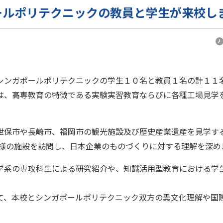
ルポリテクニックの教員と学生が来校しました【2
シンガポールポリテクニックの学生１０名と教員１名の計１１
は、高専教育の特徴である実験実習教育ならびに各種工場見学
世保市や長崎市、福岡市の観光施設及び歴史産業遺産を見学する
機様の施設を訪問し、日本企業のものづくりに対する理解を深め
学系の専攻科生による研究紹介や、知識活用型教育における学
て、本校とシンガポールポリテクニック双方の異文化理解や国