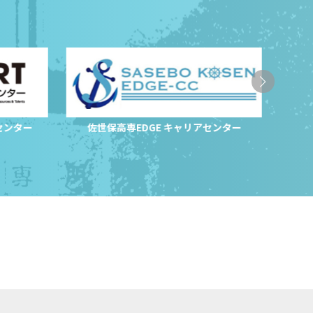
センター
佐世保高専EDGE キャリアセンター
サ