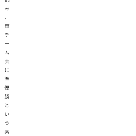
み
、
両
チ
ー
ム
共
に
準
優
勝
と
い
う
素