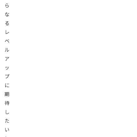
ら
な
る
レ
ベ
ル
ア
ッ
プ
に
期
待
し
た
い