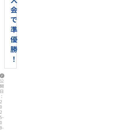
会
で
準
優
勝
！
公
開
日
：
2
0
2
5-
0
9-