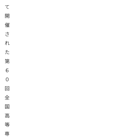
て
開
催
さ
れ
た
第
６
０
回
全
国
高
等
専