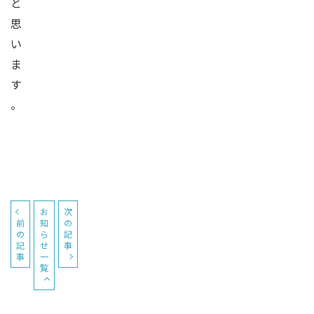
と
思
い
ま
す
。
お
次
前
知
の
の
ら
記
記
せ
事
事
一
覧