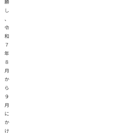
勝
し
、
令
和
７
年
８
月
か
ら
９
月
に
か
け