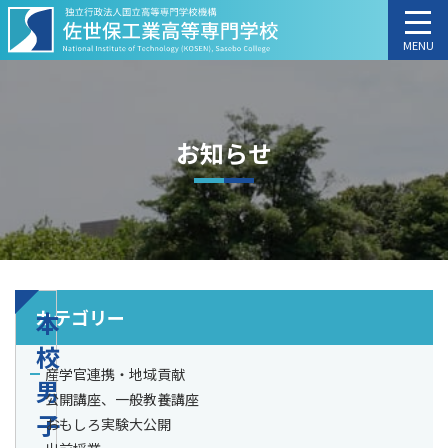
MENU
お知らせ
カテゴリー
本
校
産学官連携・地域貢献
男
公開講座、一般教養講座
子
おもしろ実験大公開