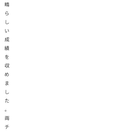
晴
ら
し
い
成
績
を
収
め
ま
し
た
。
両
チ