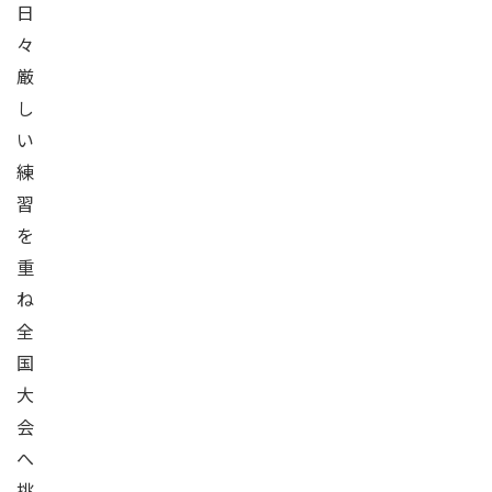
日
々
厳
し
い
練
習
を
重
ね
全
国
大
会
へ
挑