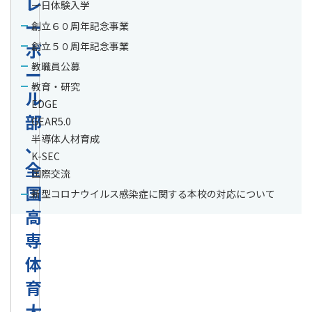
レ
一日体験入学
ー
創立６０周年記念事業
ボ
創立５０周年記念事業
教職員公募
ー
教育・研究
ル
EDGE
部
GEAR5.0
半導体人材育成
、
K-SEC
全
国際交流
国
新型コロナウイルス感染症に関する本校の対応について
高
専
体
育
大