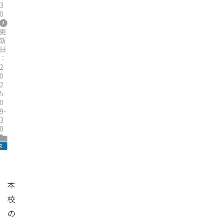
3
0
更
新
日
：
2
0
2
5-
0
9-
3
0
ス
本
校
の