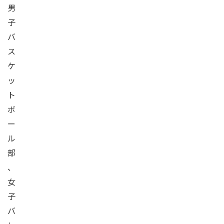
男
子
バ
ス
ケ
ッ
ト
ボ
ー
ル
部
、
女
子
バ