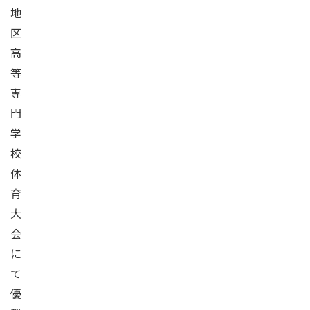
地
区
高
等
専
門
学
校
体
育
大
会
に
て
優