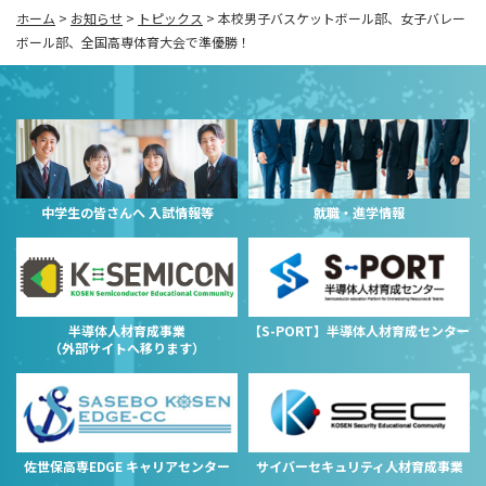
ホーム
>
お知らせ
>
トピックス
>
本校男子バスケットボール部、女子バレー
ボール部、全国高専体育大会で準優勝！
中学生の皆さんへ 入試情報等
就職・進学情報
半導体人材育成事業
【S-PORT】半導体人材育成センター
（外部サイトへ移ります）
佐世保高専EDGE キャリアセンター
サイバーセキュリティ人材育成事業