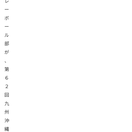
レ
ー
ボ
ー
ル
部
が
、
第
６
２
回
九
州
沖
縄