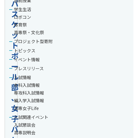
出前授業
バ
学生生活
ス
ロボコン
ケ
体育祭
ッ
高専祭・文化祭
プロジェクト型寄附
ト
トピックス
ボ
イベント情報
ー
プレスリリース
ル
入試情報
部
本科入試情報
専攻科入試情報
、
編入学入試情報
女
高専女子Life
子
入試関連イベント
入試懇談会
バ
高専説明会