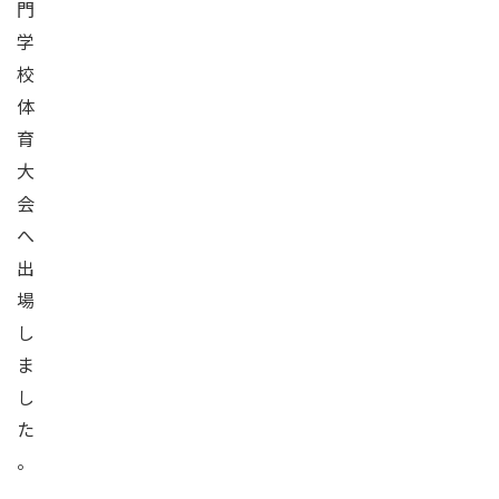
門
学
校
体
育
大
会
へ
出
場
し
ま
し
た
。