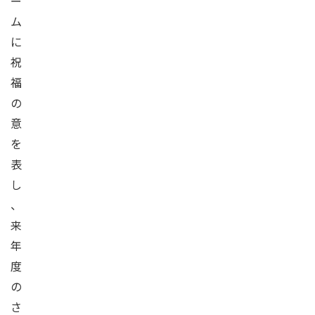
ー
ム
に
祝
福
の
意
を
表
し
、
来
年
度
の
さ