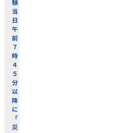
験
当
日
午
前
７
時
４
５
分
以
降
に
「
災