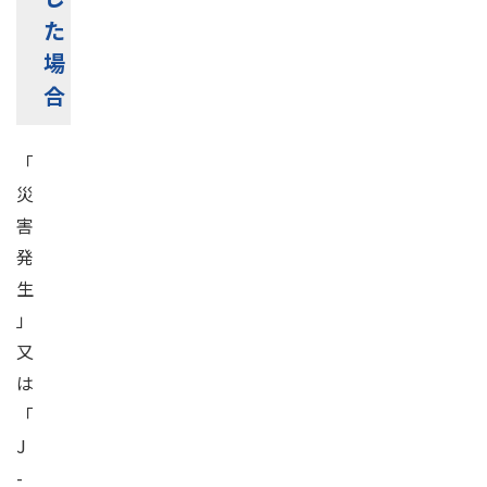
た
場
合
「
災
害
発
生
」
又
は
「
J
-