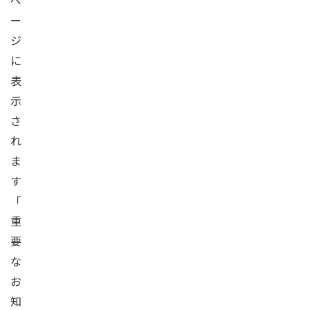
ペ
ー
ジ
に
表
示
さ
れ
ま
す
「
重
要
な
お
知