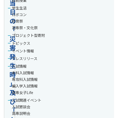
出前授業
当
学生生活
日
ロボコン
の
体育祭
「
高専祭・文化祭
プロジェクト型寄附
災
トピックス
害
イベント情報
発
プレスリリース
生
入試情報
時
本科入試情報
専攻科入試情報
」
編入学入試情報
及
高専女子Life
び
入試関連イベント
入試懇談会
「
高専説明会