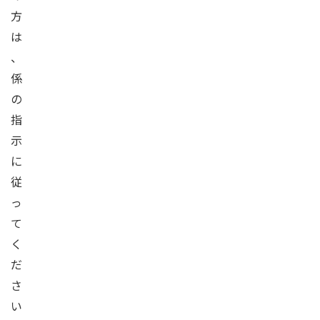
方
は
、
係
の
指
示
に
従
っ
て
く
だ
さ
い