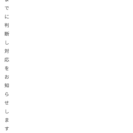
で
に
判
断
し
対
応
を
お
知
ら
せ
し
ま
す