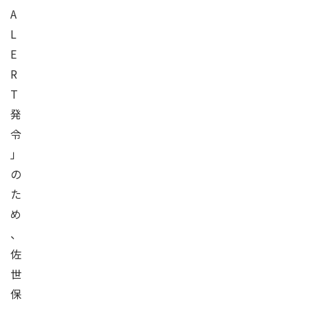
A
L
E
R
T
発
令
」
の
た
め
、
佐
世
保