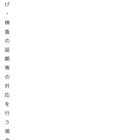
げ
・
検
査
の
延
期
等
の
対
応
を
行
う
場