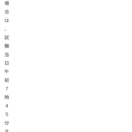
場
合
は
、
試
験
当
日
午
前
７
時
４
５
分
ま