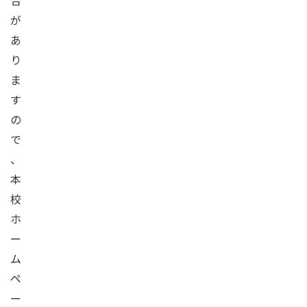
合
が
あ
り
ま
す
の
で
、
本
校
ホ
ー
ム
ペ
ー