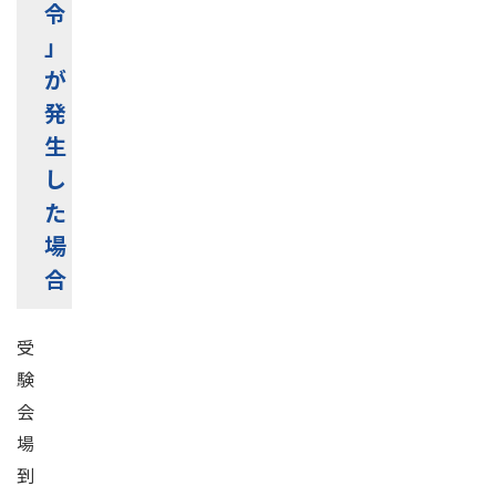
令
」
が
発
生
し
た
場
合
受
験
会
場
到