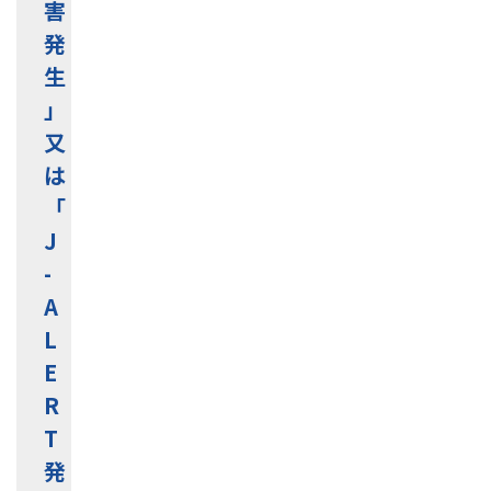
害
発
生
」
又
は
「
J
-
A
L
E
R
T
発