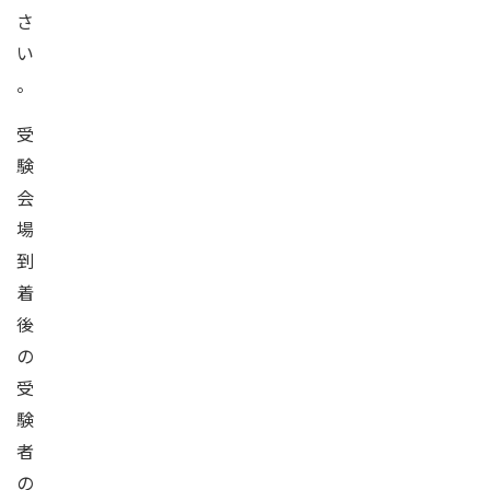
さ
い
。
受
験
会
場
到
着
後
の
受
験
者
の