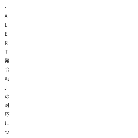
-
A
L
E
R
T
発
令
時
」
の
対
応
に
つ