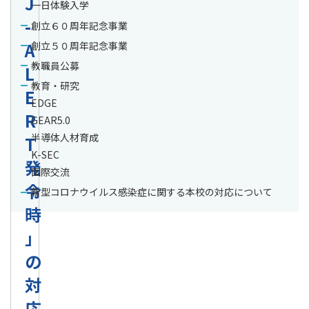
J
一日体験入学
-
創立６０周年記念事業
A
創立５０周年記念事業
教職員公募
L
教育・研究
E
EDGE
R
GEAR5.0
半導体人材育成
T
K-SEC
発
国際交流
令
新型コロナウイルス感染症に関する本校の対応について
時
」
の
対
応