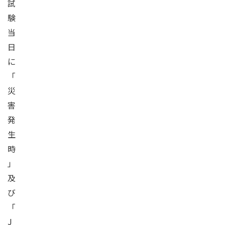
試
験
当
日
に
「
災
害
発
生
時
」
及
び
「
J