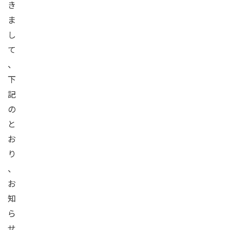
き
ま
し
て
、
下
記
の
と
お
り
、
お
知
ら
せ