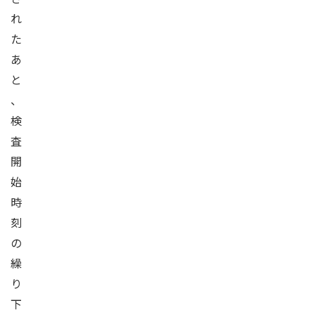
れ
た
あ
と
、
検
査
開
始
時
刻
の
繰
り
下