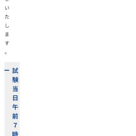
い
た
し
ま
す
。
試
験
当
日
午
前
７
時