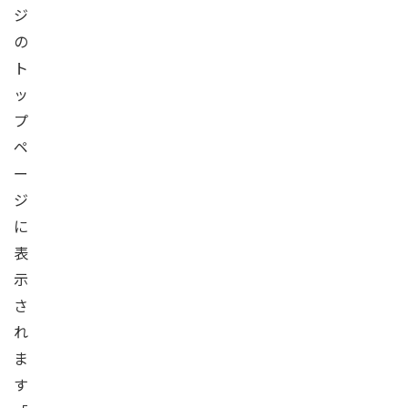
ジ
の
ト
ッ
プ
ペ
ー
ジ
に
表
示
さ
れ
ま
す