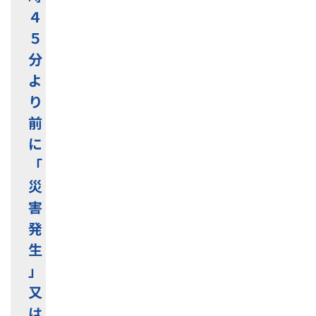
４
５
分
よ
り
前
に
「
災
害
発
生
」
又
は