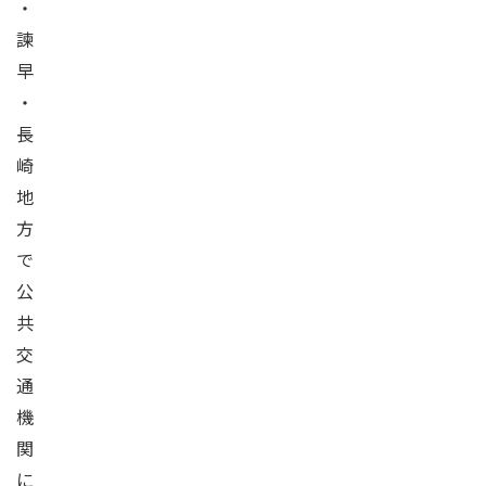
・
諫
早
・
長
崎
地
方
で
公
共
交
通
機
関
に