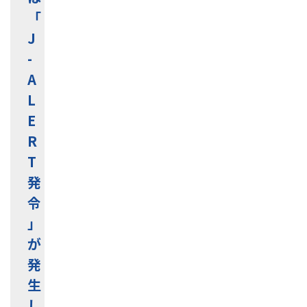
「
J
-
A
L
E
R
T
発
令
」
が
発
生
し