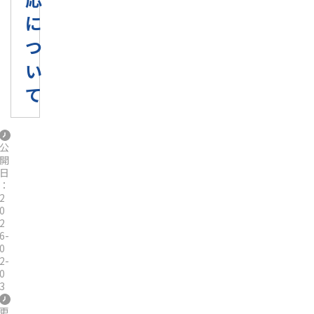
に
つ
い
て
公
開
日
：
2
0
2
6-
0
2-
0
3
更