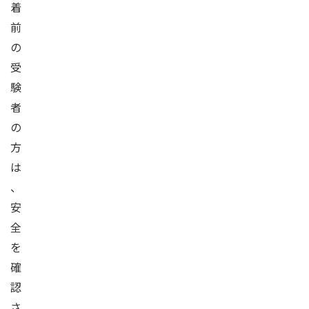
着
前
の
受
験
者
の
方
は
、
安
全
を
確
認
さ