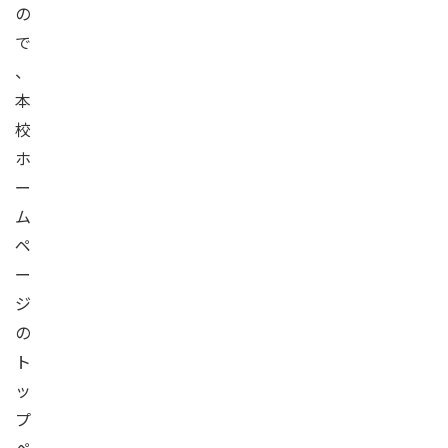
の
で
、
本
校
ホ
ー
ム
ペ
ー
ジ
の
ト
ッ
プ