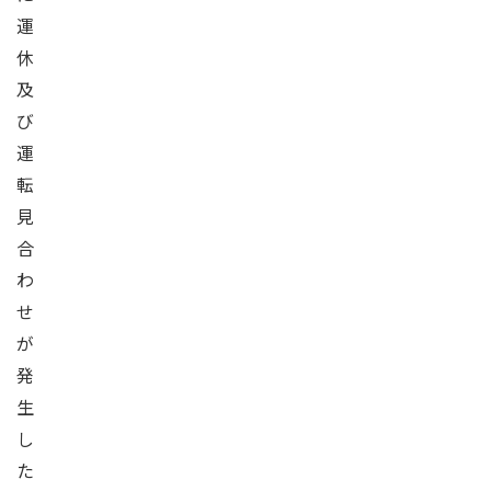
運
休
及
び
運
転
見
合
わ
せ
が
発
生
し
た