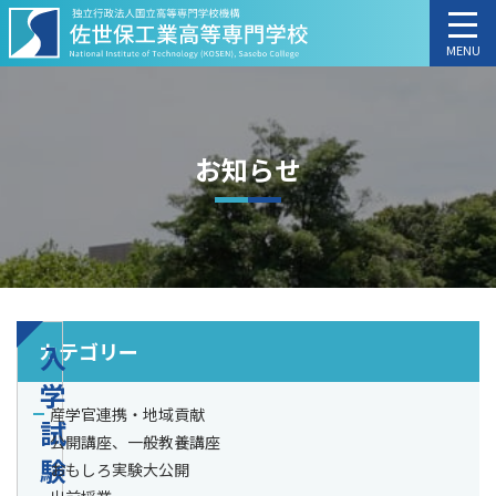
MENU
お知らせ
カテゴリー
入
学
産学官連携・地域貢献
試
公開講座、一般教養講座
験
おもしろ実験大公開