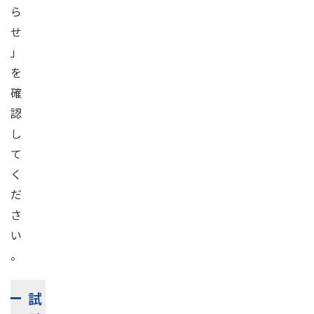
ら
せ
」
を
確
認
し
て
く
だ
さ
い
。
試