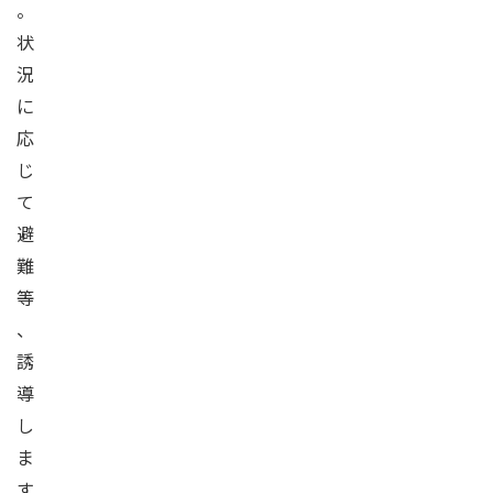
。
状
況
に
応
じ
て
避
難
等
、
誘
導
し
ま
す