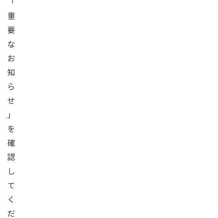
「
重
要
な
お
知
ら
せ
」
を
確
認
し
て
く
だ