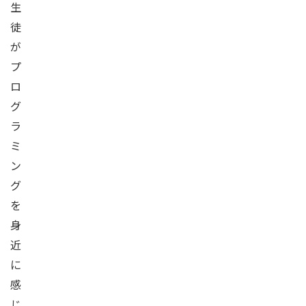
生
徒
が
プ
ロ
グ
ラ
ミ
ン
グ
を
身
近
に
感
じ