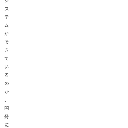
シ
ス
テ
ム
が
で
き
て
い
る
の
か
、
開
発
に