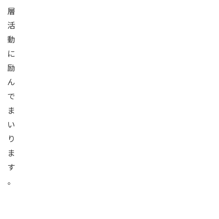
層
活
動
に
励
ん
で
ま
い
り
ま
す
。