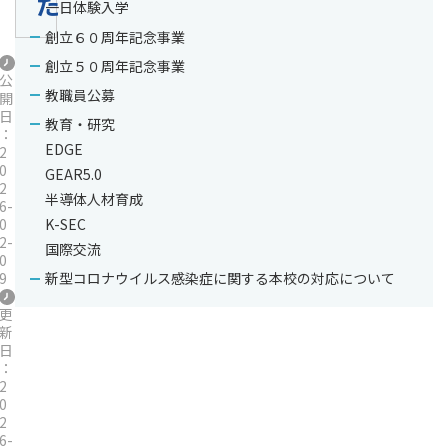
た
一日体験入学
創立６０周年記念事業
創立５０周年記念事業
公
教職員公募
開
日
教育・研究
：
EDGE
2
0
GEAR5.0
2
半導体人材育成
6-
0
K-SEC
2-
国際交流
0
9
新型コロナウイルス感染症に関する本校の対応について
更
新
日
：
2
0
2
6-