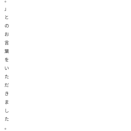
。
」
と
の
お
言
葉
を
い
た
だ
き
ま
し
た
。