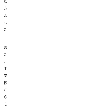
だ
き
ま
し
た
。
ま
た
、
中
学
校
か
ら
も