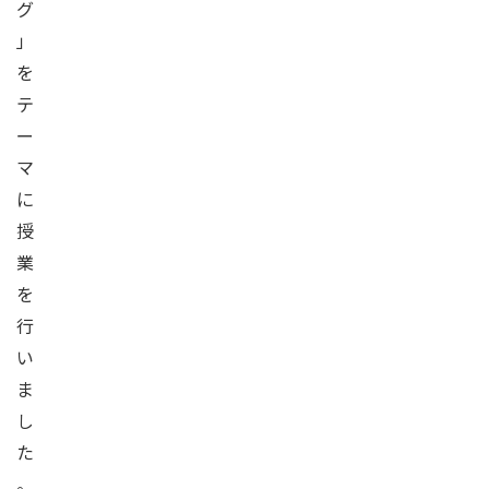
グ
」
を
テ
ー
マ
に
授
業
を
行
い
ま
し
た
。