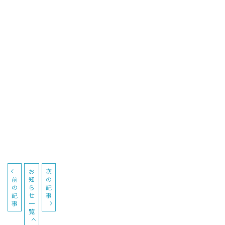
参加者
中学３年生１３５名、中学校教員１名
場 所
祇園中学校 技術室（佐世保市）
内 容
Toioで楽しくプログラミング
担 当
情報知能工学科 教授 坂口彰浩
お
次
前
知
の
の
ら
記
記
せ
事
事
一
覧