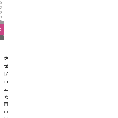
0
2-
0
9
貢
佐
世
保
市
立
祇
園
中