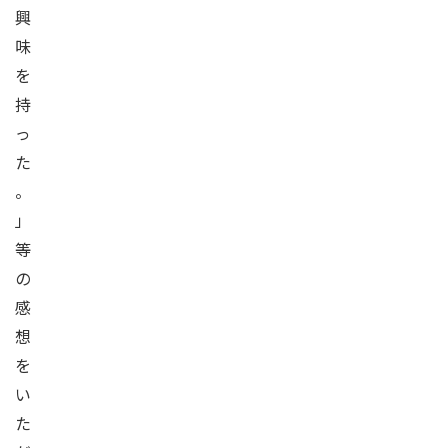
興
味
を
持
っ
た
。
」
等
の
感
想
を
い
た