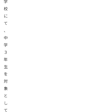
学
校
に
て
、
中
学
３
年
生
を
対
象
と
し
て