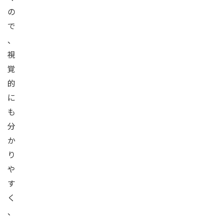
の
で
、
視
覚
的
に
も
分
か
り
や
す
く
、