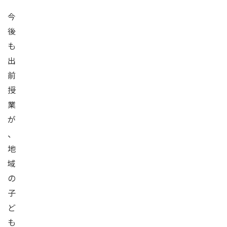
今
後
も
出
前
授
業
が
、
地
域
の
子
ど
も