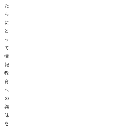
た
ち
に
と
っ
て
情
報
教
育
へ
の
興
味
を