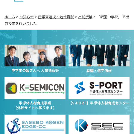
ホーム
>
お知らせ
>
産学官連携・地域貢献
>
出前授業
>
「祇園中学校」で出
前授業を行いました
中学生の皆さんへ 入試情報等
就職・進学情報
半導体人材育成事業
【S-PORT】半導体人材育成センター
（外部サイトへ移ります）