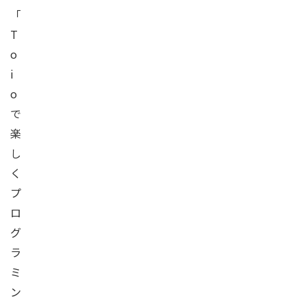
「
T
o
i
o
で
楽
し
く
プ
ロ
グ
ラ
ミ
ン