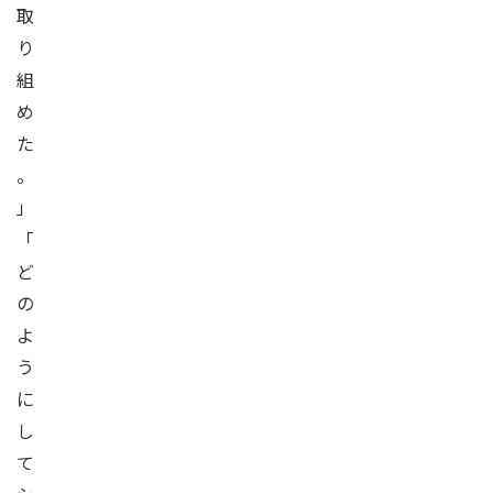
取
り
組
め
た
。
」
「
ど
の
よ
う
に
し
て