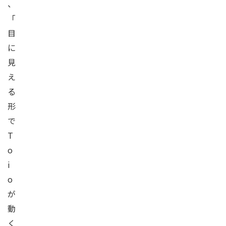
、
「
目
に
見
え
る
形
で
T
o
i
o
が
動
く