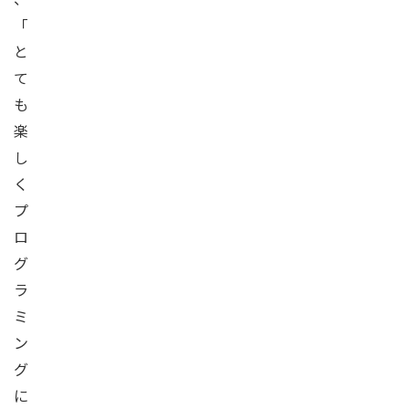
「
と
て
も
楽
し
く
プ
ロ
グ
ラ
ミ
ン
グ
に