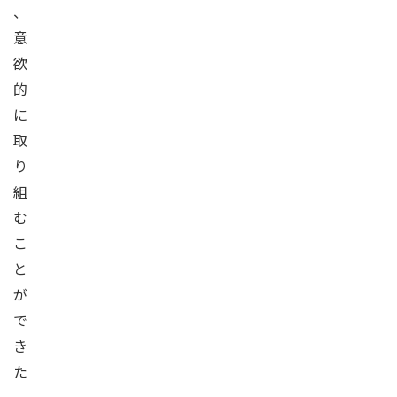
、
意
欲
的
に
取
り
組
む
こ
と
が
で
き
た