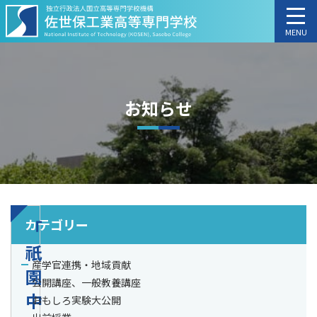
MENU
お知らせ
カテゴリー
「
祇
産学官連携・地域貢献
園
公開講座、一般教養講座
中
おもしろ実験大公開