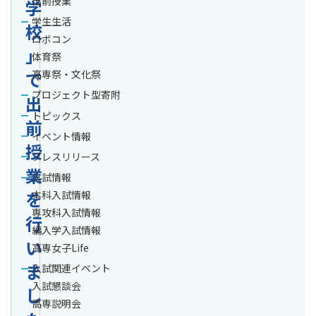
出前授業
学
学生生活
校
ロボコン
」
体育祭
で
高専祭・文化祭
プロジェクト型寄附
出
トピックス
前
イベント情報
授
プレスリリース
業
入試情報
を
本科入試情報
専攻科入試情報
行
編入学入試情報
い
高専女子Life
ま
入試関連イベント
入試懇談会
し
高専説明会