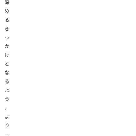
深
め
る
き
っ
か
け
と
な
る
よ
う
、
よ
り
一