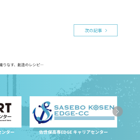
次の記事
化学が織りなす、創造のレシピ―
センター
佐世保高専EDGE キャリアセンター
サ