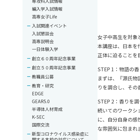
専攻科入試情報
編入学入試情報
高専女子Life
入試関連イベント
入試懇談会
女子中高生を対象とし
高専説明会
本講座は、日本を
一日体験入学
正体に迫ることを
創立６０周年記念事業
創立５０周年記念事業
STEP 1：物語の
教職員公募
まずは、『源氏物
教育・研究
りを調合し、その
EDGE
STEP 2：香り
GEAR5.0
半導体人材育成
続いてのワークシ
K-SEC
に、自分自身の感
国際交流
な雰囲気に包まれ
新型コロナウイルス感染症に
関する本校の対応について