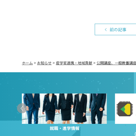
前の記事
ホーム
>
お知らせ
>
産学官連携・地域貢献
>
公開講座、一般教養講
就職・進学情報