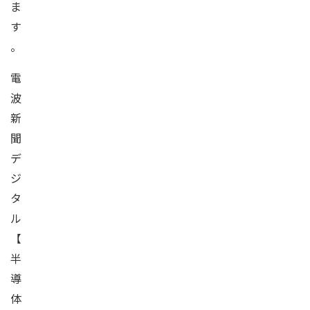
ま
す
。
電
波
新
聞
デ
ジ
タ
ル
【
半
導
体