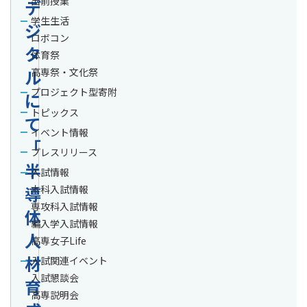
出前授業
デ
学生生活
ジ
ロボコン
タ
体育祭
ル
高専祭・文化祭
プロジェクト型寄附
に
トピックス
て
イベント情報
「
プレスリリース
半
入試情報
導
本科入試情報
専攻科入試情報
体
編入学入試情報
人
高専女子Life
材
入試関連イベント
入試懇談会
育
高専説明会