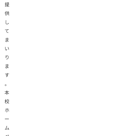
提
供
し
て
ま
い
り
ま
す
。
本
校
ホ
ー
ム