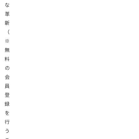
な
革
新
（
※
無
料
の
会
員
登
録
を
行
う