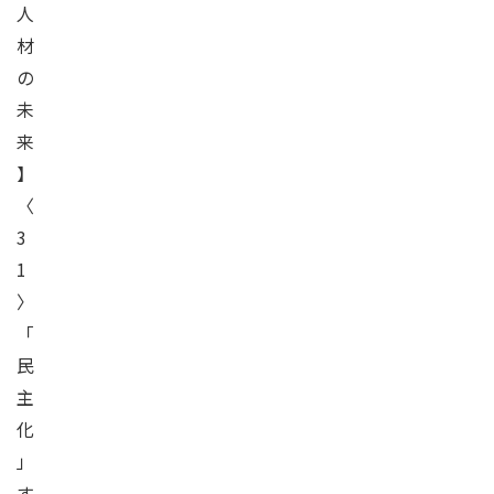
人
材
の
未
来
】
〈
3
1
〉
「
民
主
化
」
す