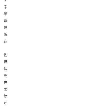
る
半
導
体
製
造
佐
世
保
高
専
の
静
か