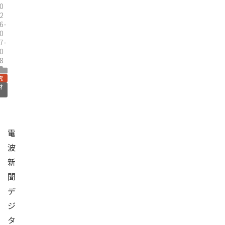
0
2
6-
0
7-
0
8
究
材
電
波
新
聞
デ
ジ
タ