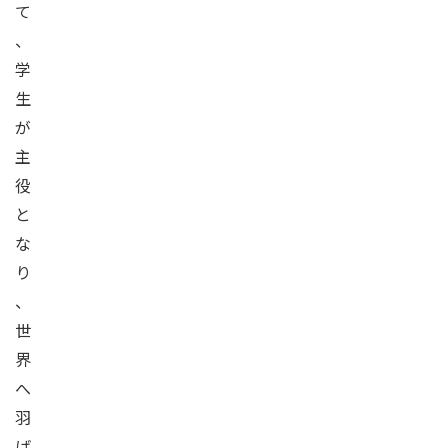
て
、
学
生
が
主
役
と
な
り
、
世
界
へ
羽
ば