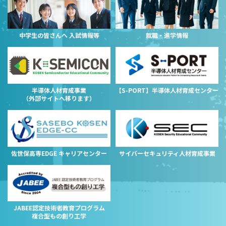
中学生の皆さんへ 入試情報等
就職・進学情報
半導体人材育成事業
【S-PORT】半導体人材育成センター
（外部サイトへ移ります）
佐世保高専EDGE キャリアセンター
サイバーセキュリティ人材育成事業
JABEE認定技術者教育プログラム
複合型もの創り工学