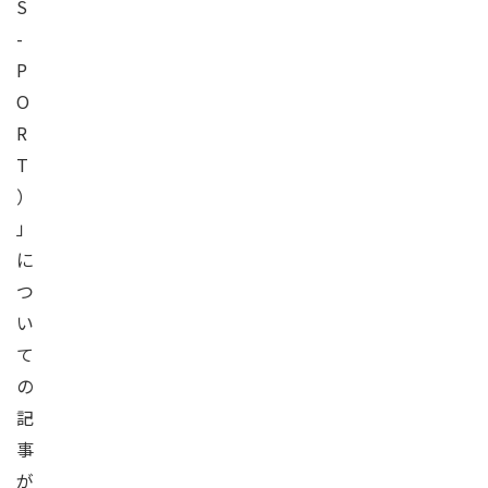
S
-
P
O
R
T
）
」
に
つ
い
て
の
記
事
が