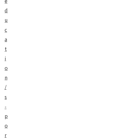
e
d
u
c
a
t
i
o
n
/
s
-
p
o
r