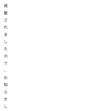
掲
載
さ
れ
ま
し
た
の
で
、
お
知
ら
せ
し