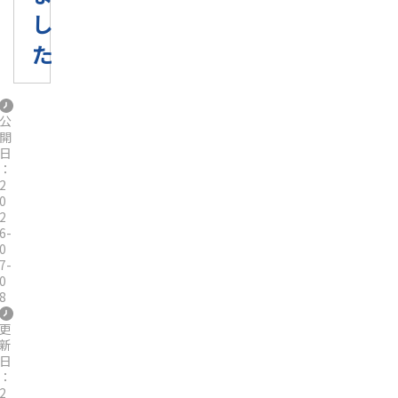
し
た
公
開
日
：
2
0
2
6-
0
7-
0
8
更
新
日
：
2