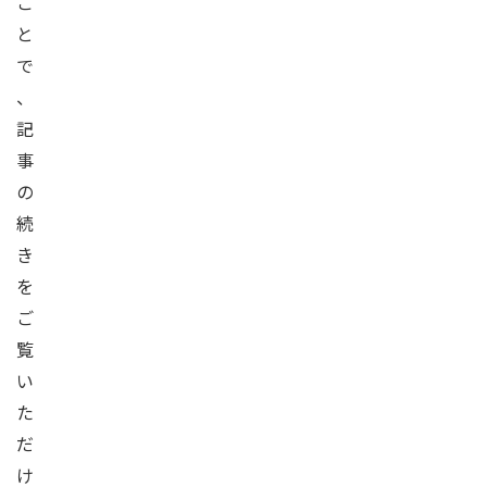
こ
と
で
、
記
事
の
続
き
を
ご
覧
い
た
だ
け