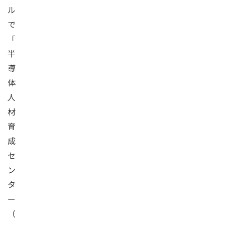
ル
で
「
半
導
体
人
材
育
成
セ
ン
タ
ー
（