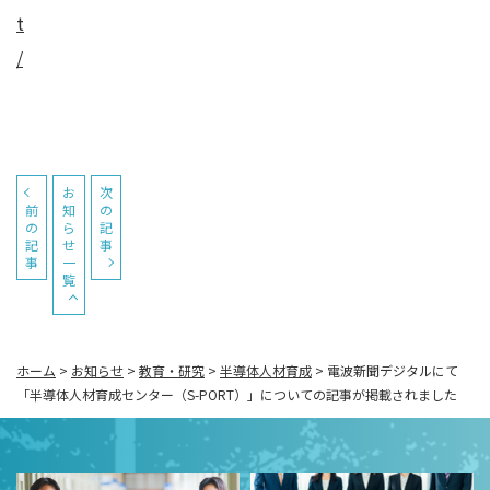
t
/
お
次
前
知
の
の
ら
記
記
せ
事
事
一
覧
ホーム
>
お知らせ
>
教育・研究
>
半導体人材育成
>
電波新聞デジタルにて
「半導体人材育成センター（S-PORT）」についての記事が掲載されました