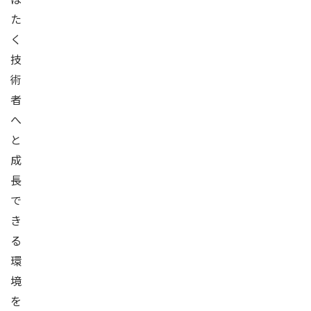
た
く
技
術
者
へ
と
成
長
で
き
る
環
境
を