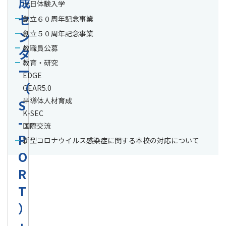
成
一日体験入学
セ
創立６０周年記念事業
ン
創立５０周年記念事業
教職員公募
タ
教育・研究
ー
EDGE
（
GEAR5.0
半導体人材育成
S
K-SEC
-
国際交流
P
新型コロナウイルス感染症に関する本校の対応について
O
R
T
）
」