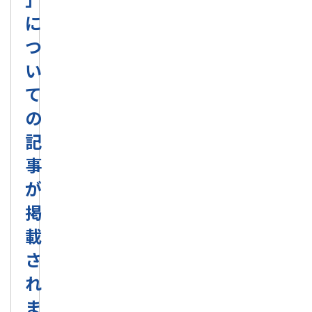
に
つ
い
て
の
記
事
が
掲
載
さ
れ
ま