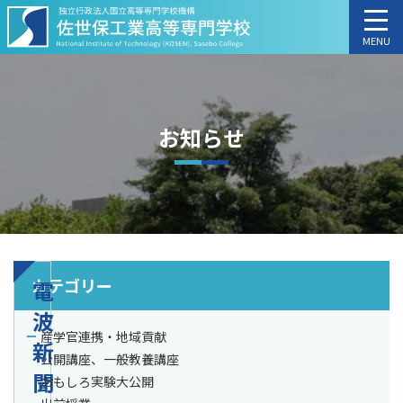
MENU
お知らせ
カテゴリー
電
波
産学官連携・地域貢献
新
公開講座、一般教養講座
聞
おもしろ実験大公開