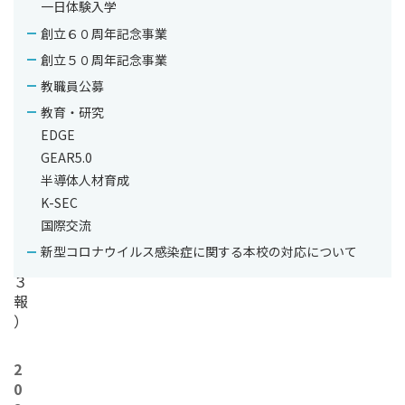
ス
一日体験入学
感
創立６０周年記念事業
染
創立５０周年記念事業
者
の
教職員公募
発
教育・研究
生
EDGE
に
GEAR5.0
つ
い
半導体人材育成
て
K-SEC
（
国際交流
第
新型コロナウイルス感染症に関する本校の対応について
２
３
報
）
2
0