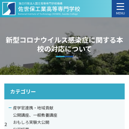
MENU
新型コロナウイルス感染症に関する本
校の対応について
カテゴリー
産学官連携・地域貢献
公開講座、一般教養講座
おもしろ実験大公開
2