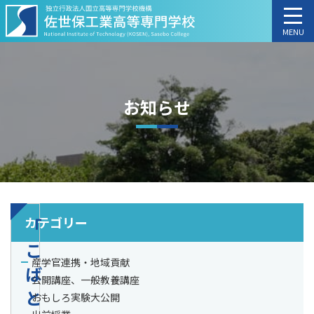
MENU
お知らせ
カテゴリー
「
こ
産学官連携・地域貢献
ば
公開講座、一般教養講座
と
おもしろ実験大公開