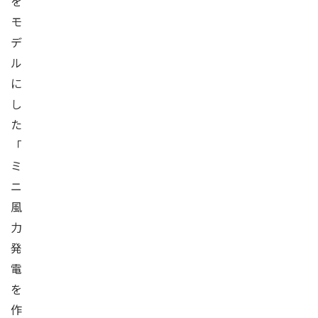
を
モ
デ
ル
に
し
た
「
ミ
ニ
風
力
発
電
を
作