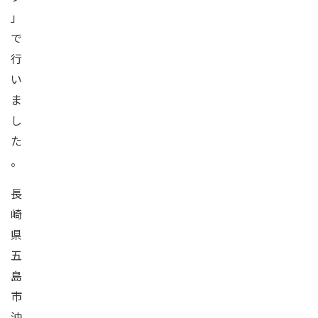
」
で
行
い
ま
し
た
。
長
崎
県
五
島
市
沖