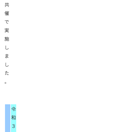
共
催
で
実
施
し
ま
し
た
。
令
和
３