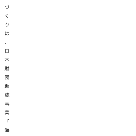
づ
く
り
は
、
日
本
財
団
助
成
事
業
「
海