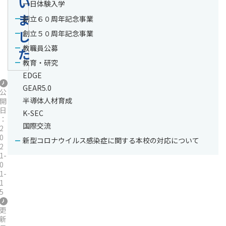
い
一日体験入学
ま
創立６０周年記念事業
し
創立５０周年記念事業
教職員公募
た
教育・研究
EDGE
GEAR5.0
公
半導体人材育成
開
日
K-SEC
：
国際交流
2
0
新型コロナウイルス感染症に関する本校の対応について
2
1-
0
1-
1
5
更
新