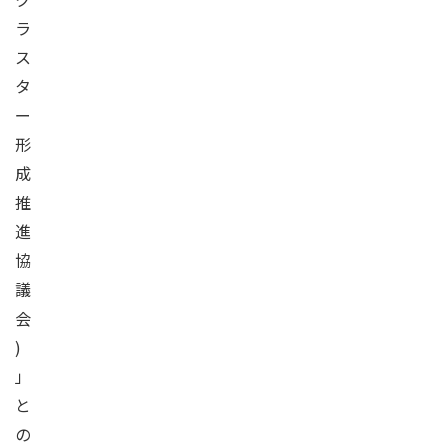
ラ
ス
タ
ー
形
成
推
進
協
議
会
)
」
と
の