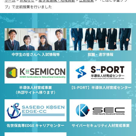
ブ」で出前授業を行いました
中学生の皆さんへ 入試情報等
就職・進学情報
半導体人材育成事業
【S-PORT】半導体人材育成センター
（外部サイトへ移ります）
佐世保高専EDGE キャリアセンター
サイバーセキュリティ人材育成事業