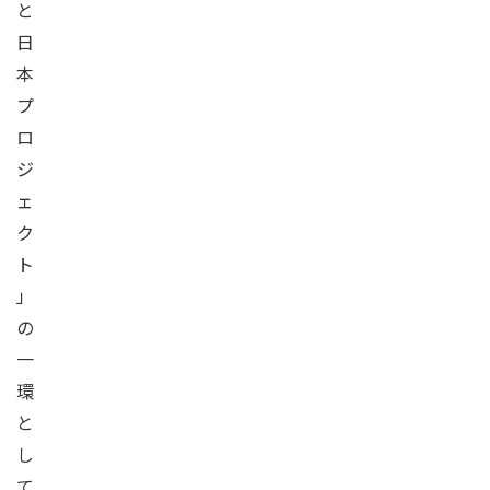
と
日
本
プ
ロ
ジ
ェ
ク
ト
」
の
一
環
と
し
て