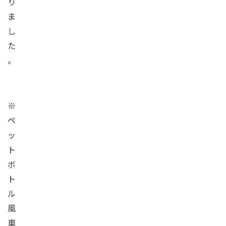
り
ま
し
た
。
※
ペ
ッ
ト
ボ
ト
ル
風
車