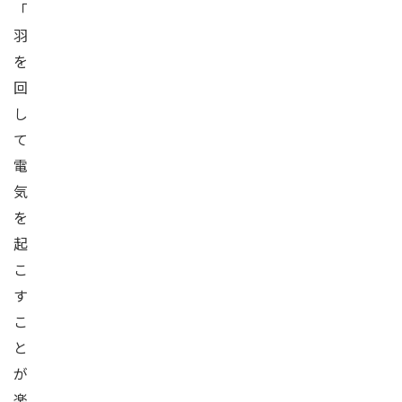
「
羽
を
回
し
て
電
気
を
起
こ
す
こ
と
が
楽