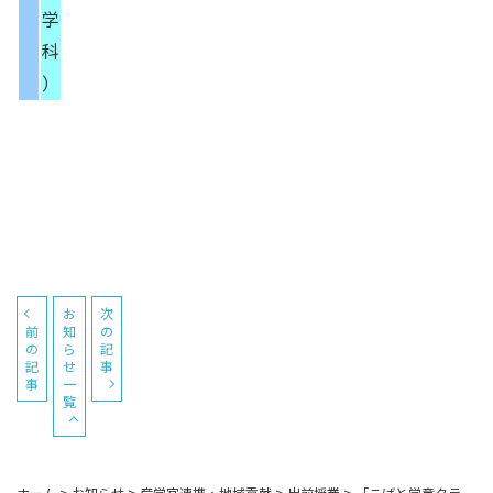
学
科
）
お
次
前
知
の
の
ら
記
記
せ
事
事
一
覧
ホーム
>
お知らせ
>
産学官連携・地域貢献
>
出前授業
>
「こばと学童クラ