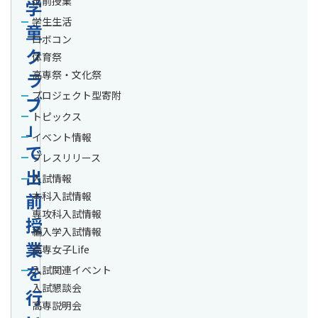
出前授業
学
学生生活
童
ロボコン
ク
体育祭
ラ
高専祭・文化祭
プロジェクト型寄附
ブ
トピックス
」
イベント情報
で
プレスリリース
出
入試情報
前
本科入試情報
専攻科入試情報
授
編入学入試情報
業
高専女子Life
を
入試関連イベント
入試懇談会
行
高専説明会