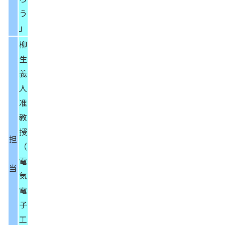
う
」
柳
生
義
人
准
教
授
担
（
電
当
気
電
子
工