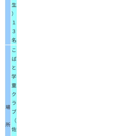
生
）
１
３
名
こ
ば
と
学
童
ク
ラ
場
ブ
（
所
佐