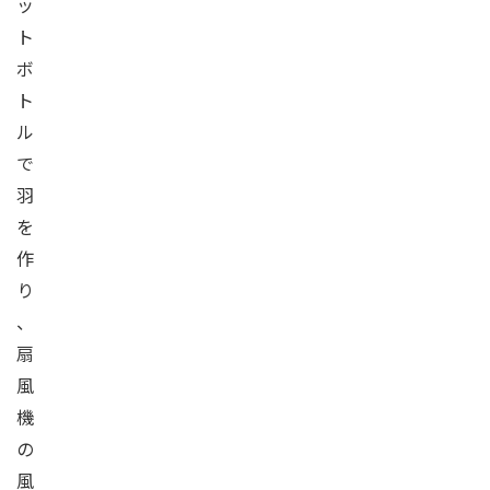
ッ
ト
ボ
ト
ル
で
羽
を
作
り
、
扇
風
機
の
風