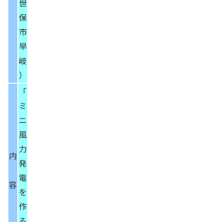
世
保
市
早
岐
）
「
ミ
ニ
風
力
内
発
電
容
を
作
ろ