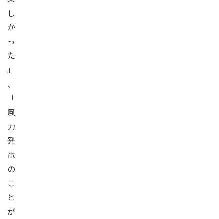
し
か
っ
た
」
、
「
風
力
発
電
の
こ
と
が