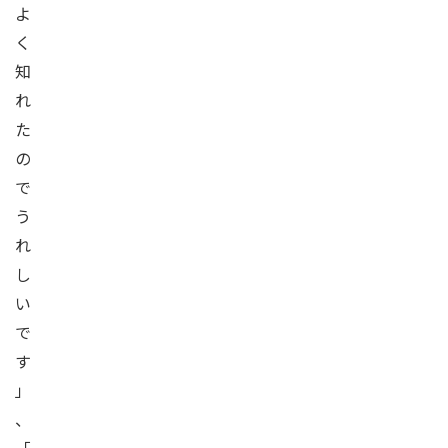
よ
く
知
れ
た
の
で
う
れ
し
い
で
す
」
、