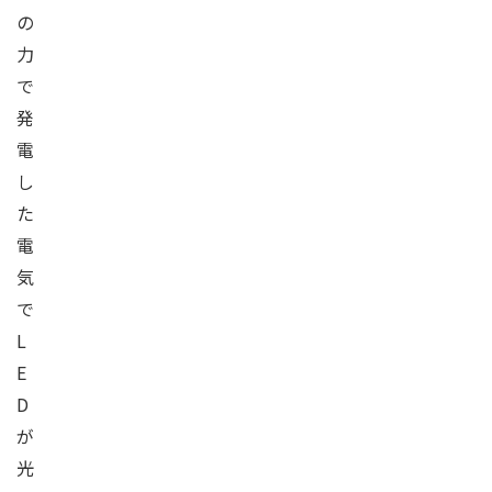
の
力
で
発
電
し
た
電
気
で
L
E
D
が
光