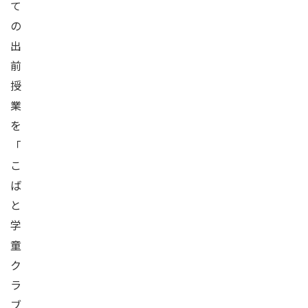
て
の
出
前
授
業
を
「
こ
ば
と
学
童
ク
ラ
ブ