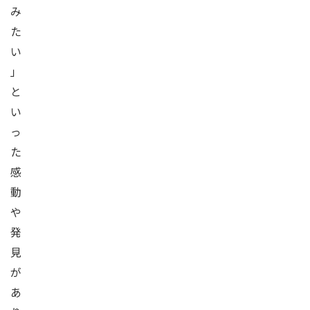
み
た
い
」
と
い
っ
た
感
動
や
発
見
が
あ