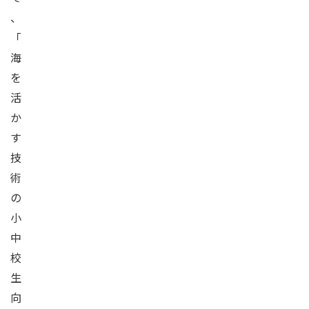
、
「
海
を
活
か
す
技
術
の
小
中
校
生
向