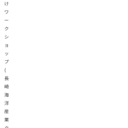
け
ワ
ー
ク
シ
ョ
ッ
プ
(
長
崎
海
洋
産
業
ク