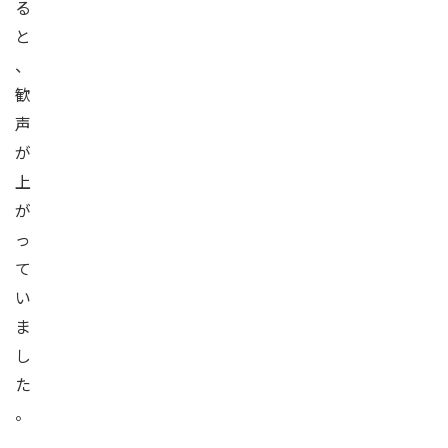
る
と
、
歓
声
が
上
が
っ
て
い
ま
し
た
。