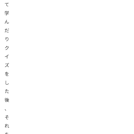
て
学
ん
だ
り
ク
イ
ズ
を
し
た
後
、
そ
れ