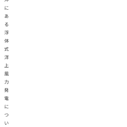
に
あ
る
浮
体
式
洋
上
風
力
発
電
に
つ
い