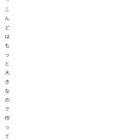
「
こ
ん
ど
は
も
っ
と
大
き
な
の
で
作
っ
て