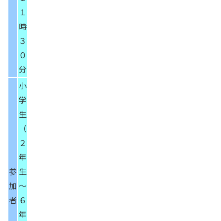
１
時
３
０
分
小
学
生
（
２
年
参
生
加
～
者
６
年