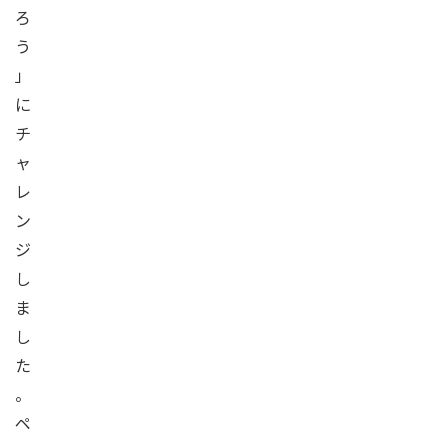
ろ
う
」
に
チ
ャ
レ
ン
ジ
し
ま
し
た
。
ペ