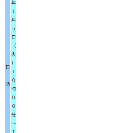
年
１
月
５
日
（
火
）
日
１
０
時
時
０
０
分
～
１