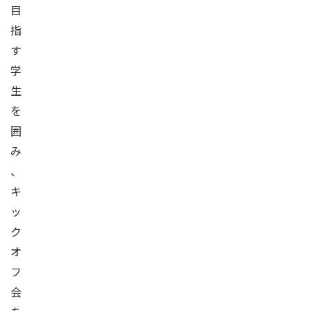
目
指
す
学
生
を
囲
み
、
キ
ッ
ク
オ
フ
会