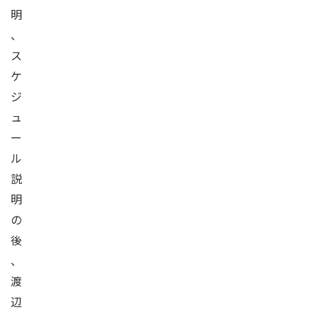
明
、
ス
ケ
ジ
ュ
ー
ル
説
明
の
後
、
渡
辺