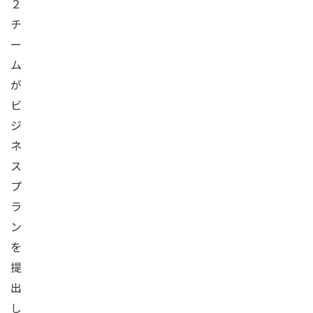
２
チ
ー
ム
が
ビ
ジ
ネ
ス
プ
ラ
ン
を
提
出
し