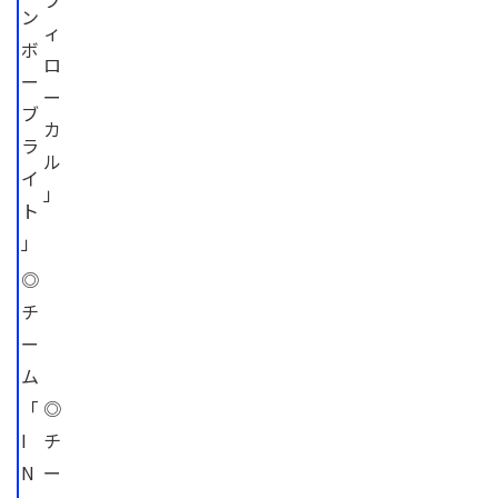
フ
ン
ィ
ボ
ロ
ー
ー
ブ
カ
ラ
ル
イ
」
ト
」
◎
チ
ー
ム
「
◎
I
チ
N
ー