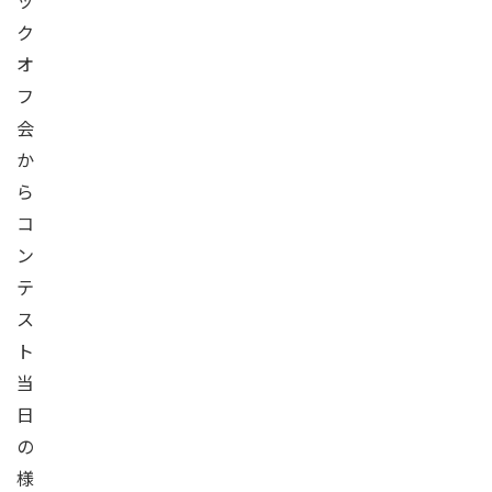
ッ
ク
オ
フ
会
か
ら
コ
ン
テ
ス
ト
当
日
の
様