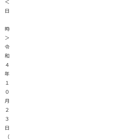
＜
日
時
＞
令
和
４
年
１
０
月
２
３
日
（