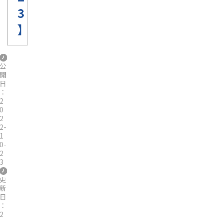
3
】
公
開
日
：
2
0
2
2-
1
0-
2
3
更
新
日
：
2