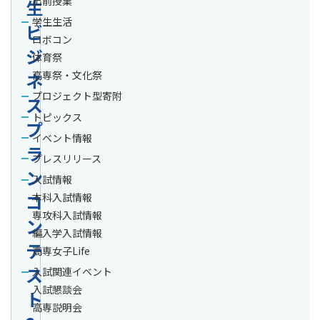
出前授業
生
学生生活
ビ
ロボコン
ジ
体育祭
ネ
高専祭・文化祭
プロジェクト型寄附
ス
トピックス
プ
イベント情報
ラ
プレスリリース
ン
入試情報
コ
本科入試情報
専攻科入試情報
ン
編入学入試情報
テ
高専女子Life
ス
入試関連イベント
入試懇談会
ト
高専説明会