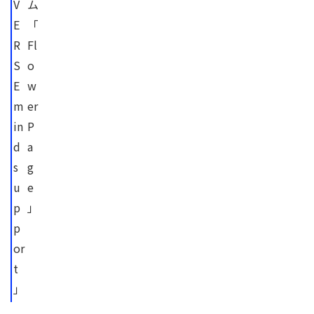
V
ム
E
「
R
Fl
S
o
E
w
m
er
in
P
d
a
s
g
u
e
p
」
p
or
t
」