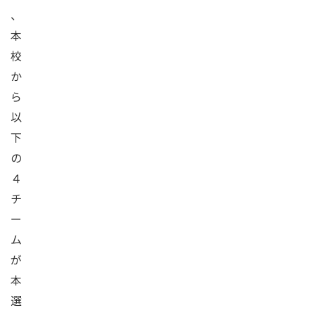
、
本
校
か
ら
以
下
の
４
チ
ー
ム
が
本
選