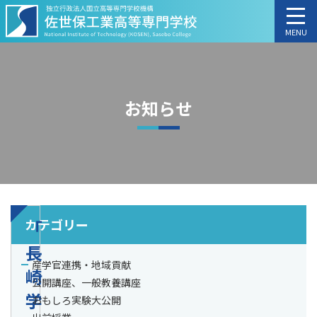
MENU
お知らせ
カテゴリー
「
長
産学官連携・地域貢献
崎
公開講座、一般教養講座
学
おもしろ実験大公開