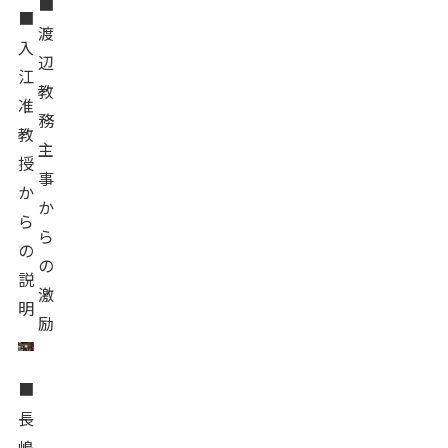
■
■
渡
入
辺
江
教
准
務
教
主
授
事
か
か
ら
ら
の
の
説
激
明
励
■
長
嶋