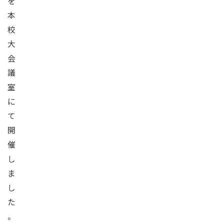
を
本
校
大
会
議
室
に
て
開
催
し
ま
し
た
。