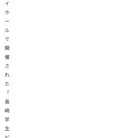
イ
ホ
ー
ル
で
開
催
さ
れ
た
「
長
崎
学
生
ビ