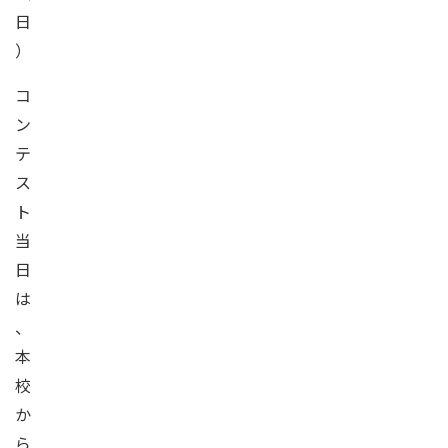
日
）
コ
ン
テ
ス
ト
当
日
は
、
本
校
か
ら