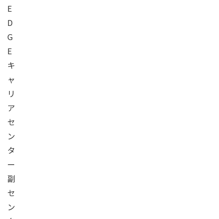
E
D
G
E
キ
ャ
リ
ア
セ
ン
タ
ー
副
セ
ン