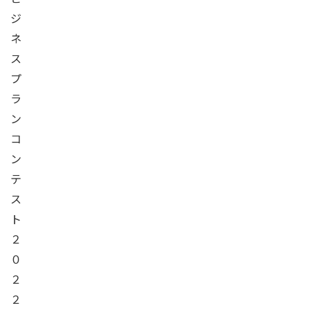
ジ
ネ
ス
プ
ラ
ン
コ
ン
テ
ス
ト
２
０
２
２