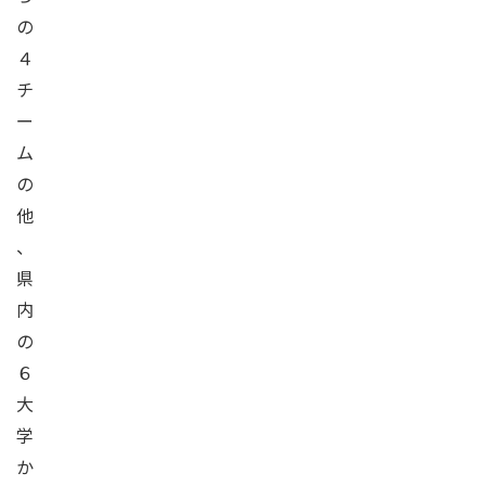
の
４
チ
ー
ム
の
他
、
県
内
の
６
大
学
か