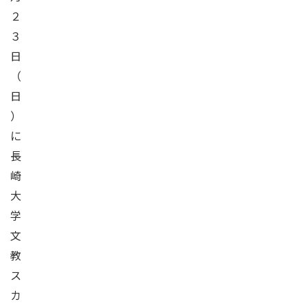
２
３
日
（
日
）
に
長
崎
大
学
文
教
ス
カ