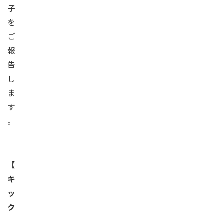
子
を
ご
報
告
し
ま
す
。
【
キ
ッ
ク