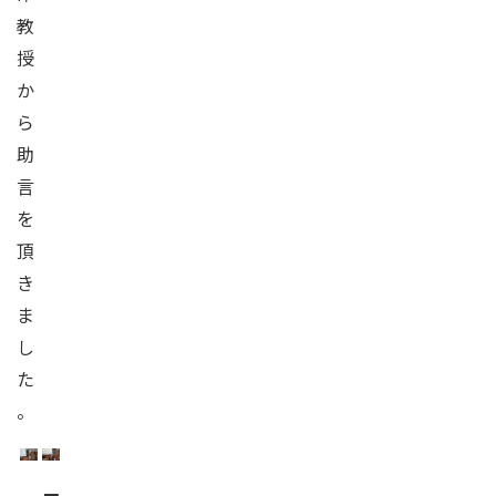
教
授
か
ら
助
言
を
頂
き
ま
し
た
。