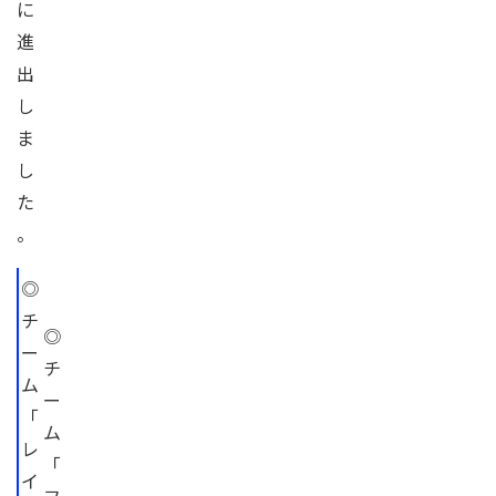
に
進
出
し
ま
し
た
。
◎
チ
◎
ー
チ
ム
ー
「
ム
レ
「
イ