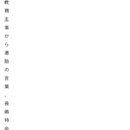
教
務
主
事
か
ら
激
励
の
言
葉
、
長
嶋
特
命