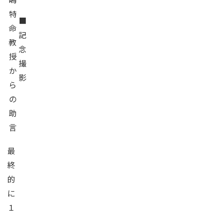
特
■
命
記
教
念
授
撮
か
影
ら
の
助
言
最
終
的
に
１