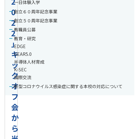
2
一日体験入学
0
創立６０周年記念事業
2
創立５０周年記念事業
教職員公募
2
教育・研究
」
EDGE
キ
GEAR5.0
半導体人材育成
ッ
K-SEC
ク
国際交流
オ
新型コロナウイルス感染症に関する本校の対応について
フ
会
か
ら
当