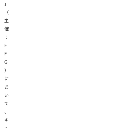
」
（
主
催
：
F
F
G
）
に
お
い
て
、
キ