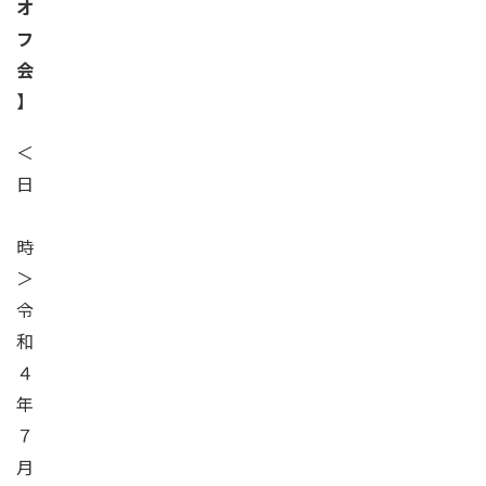
オ
フ
会
】
＜
日
時
＞
令
和
４
年
７
月