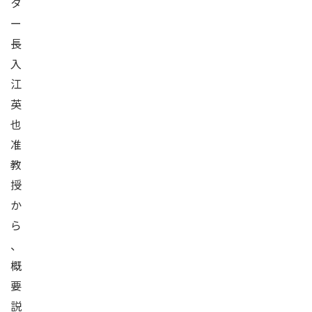
タ
ー
長
入
江
英
也
准
教
授
か
ら
、
概
要
説