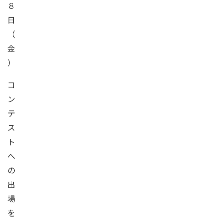
８
日
（
金
）
コ
ン
テ
ス
ト
へ
の
出
場
を