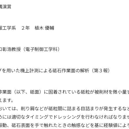
講演賞
報工学系 ２年 植木 優輔
口彰浩教授（電子制御工学科）
グを用いた機上計測による砥石作業面の解析（第３報）
作業面（以下、砥面）に固着されている砥粒が被削材を微小量
えます。
おいては、削り屑などが砥粒間に詰まる目詰まりが発生するな
めには適切なタイミングでドレッシングを行わなければなりま
振動、砥石表面を手で触れたときの触感などを基に経験値によ