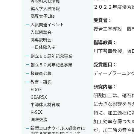
専攻科入試情報
２０２２年度優秀
編入学入試情報
高専女子Life
受賞者：
入試関連イベント
複合工学専攻 情
入試懇談会
高専説明会
指導教員：
一日体験入学
川下智幸教授、坂
創立６０周年記念事業
受賞題目：
創立５０周年記念事業
ディープラーニン
教職員公募
教育・研究
研究内容：
EDGE
研削加工は、砥石
GEAR5.0
に大きな影響を与
半導体人材育成
特に、加工過程に
K-SEC
国際交流
加工効率を保つた
新型コロナウイルス感染症に
が、加工時の音や
関する本校の対応について