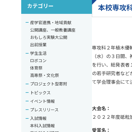
カテゴリー
本校専攻
産学官連携・地域貢献
公開講座、一般教養講座
おもしろ実験大公開
出前授業
専攻科２年植木優輔
学生生活
（水）の３日間、
ロボコン
を行い、総発表者
体育祭
の若手研究者など
高専祭・文化祭
て学会理事会にて
プロジェクト型寄附
トピックス
イベント情報
大会名：
プレスリリース
２０２２年度砥粒加
入試情報
本科入試情報
受賞名：