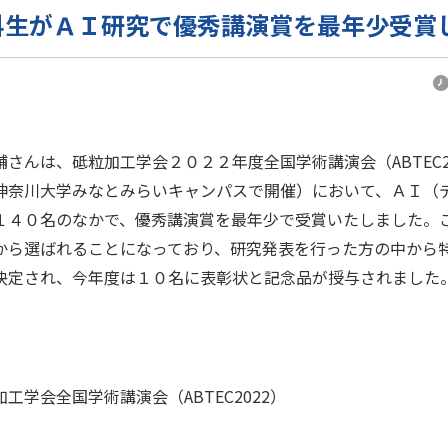
科生がＡＩ研究で優秀講演賞を最年少受賞
さんは、砥粒加工学会２０２２年度全国学術講演会（ABTEC
神奈川大学みなとみらいキャンパスで開催）において、ＡＩ（
１４０名のなかで、優秀講演賞を最年少で受賞いたしました。
から選ばれることになっており、研究発表を行った方の中から
決定され、今年度は１０名に表彰状と記念品が授与されました
工学会全国学術講演会（ABTEC2022）