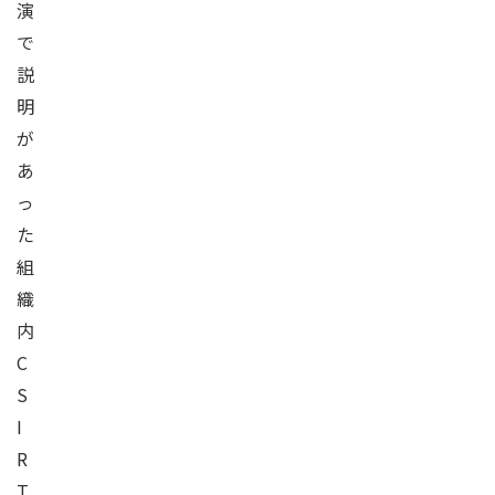
演
で
説
明
が
あ
っ
た
組
織
内
C
S
I
R
T