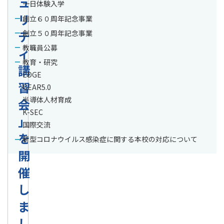
ュ
一日体験入学
リ
創立６０周年記念事業
テ
創立５０周年記念事業
教職員公募
ィ
教育・研究
講
EDGE
習
GEAR5.0
半導体人材育成
会
K-SEC
」
国際交流
を
新型コロナウイルス感染症に関する本校の対応について
開
催
し
ま
し