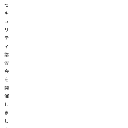
セ
キ
ュ
リ
テ
ィ
講
習
会
を
開
催
し
ま
し