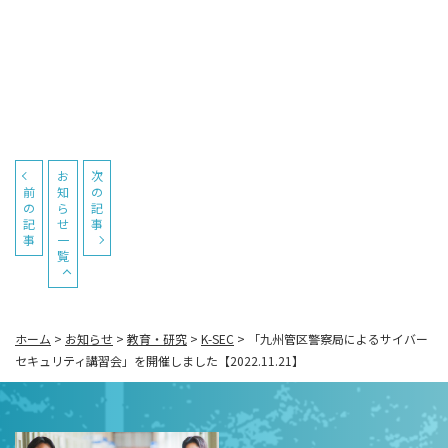
お
次
前
知
の
の
ら
記
記
せ
事
事
一
覧
ホーム
>
お知らせ
>
教育・研究
>
K-SEC
>
「九州管区警察局によるサイバー
セキュリティ講習会」を開催しました【2022.11.21】