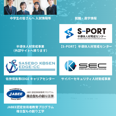
中学生の皆さんへ 入試情報等
就職・進学情報
半導体人材育成事業
【S-PORT】半導体人材育成センター
（外部サイトへ移ります）
佐世保高専EDGE キャリアセンター
サイバーセキュリティ人材育成事業
JABEE認定技術者教育プログラム
複合型もの創り工学