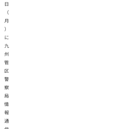
日
（
月
）
に
九
州
管
区
警
察
局
情
報
通