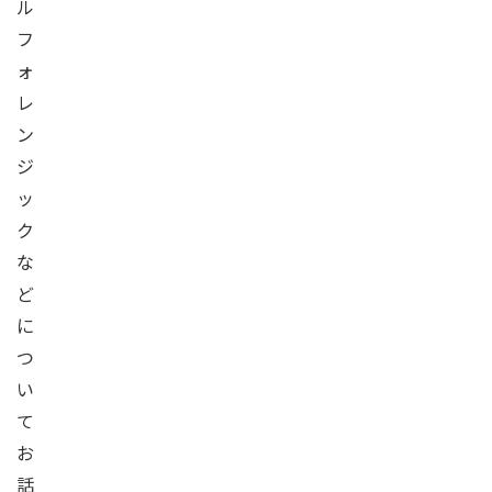
ル
フ
ォ
レ
ン
ジ
ッ
ク
な
ど
に
つ
い
て
お
話