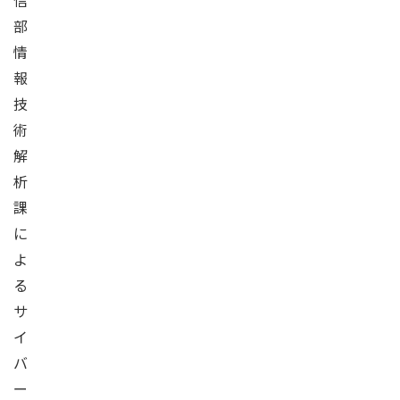
信
部
情
報
技
術
解
析
課
に
よ
る
サ
イ
バ
ー