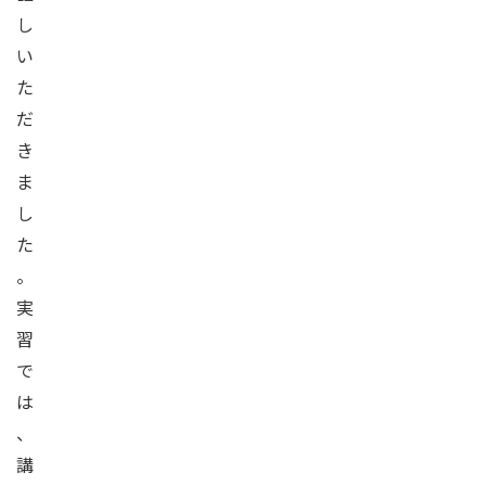
し
い
た
だ
き
ま
し
た
。
実
習
で
は
、
講