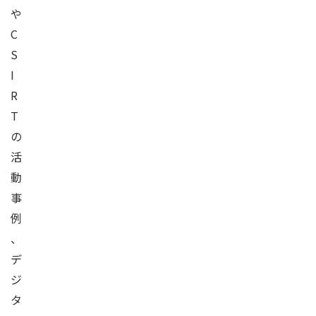
や
C
S
I
R
T
の
活
動
事
例
、
デ
ジ
タ