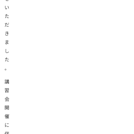
い
た
だ
き
ま
し
た
。
講
習
会
開
催
に
伴