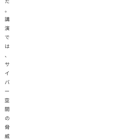
た
。
講
演
で
は
、
サ
イ
バ
ー
空
間
の
脅
威