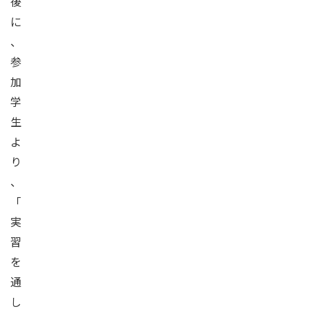
後
に
、
参
加
学
生
よ
り
、
「
実
習
を
通
し