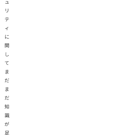
ュ
リ
テ
ィ
に
関
し
て
ま
だ
ま
だ
知
識
が
足