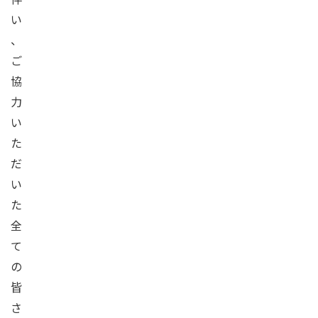
い
、
ご
協
力
い
た
だ
い
た
全
て
の
皆
さ