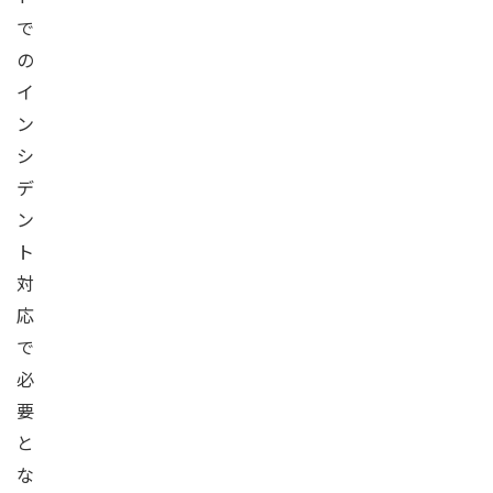
で
の
イ
ン
シ
デ
ン
ト
対
応
で
必
要
と
な