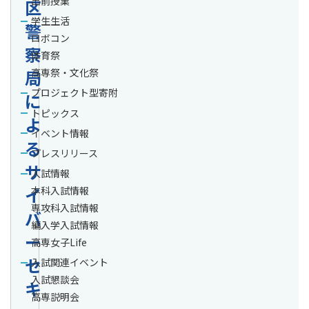
出前授業
区
学生生活
警
ロボコン
察
体育祭
局
高専祭・文化祭
プロジェクト型寄附
に
トピックス
よ
イベント情報
る
プレスリリース
サ
入試情報
イ
本科入試情報
専攻科入試情報
バ
編入学入試情報
ー
高専女子Life
セ
入試関連イベント
入試懇談会
キ
高専説明会