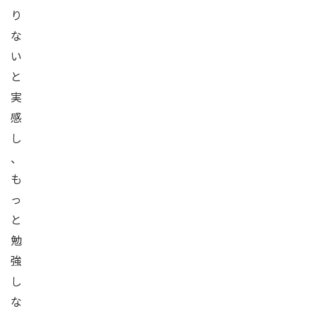
り
な
い
と
実
感
し
、
も
っ
と
勉
強
し
な