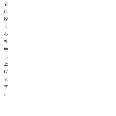
ま
に
厚
く
お
礼
申
し
上
げ
ま
す
。