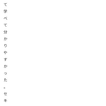
て
学
べ
て
分
か
り
や
す
か
っ
た
。
セ
キ