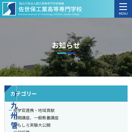
MENU
お知らせ
カテゴリー
「
九
産学官連携・地域貢献
州
公開講座、一般教養講座
管
おもしろ実験大公開