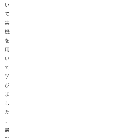
い
て
実
機
を
用
い
て
学
び
ま
し
た
。
最