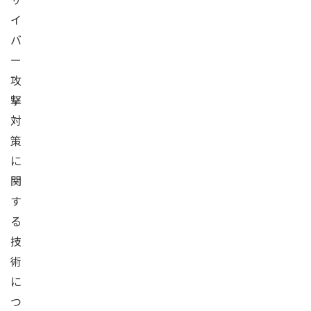
イ
バ
ー
攻
撃
対
策
に
関
す
る
技
術
に
つ