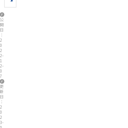
公
開
日
：
2
0
2
2-
1
2-
0
7
更
新
日
：
2
0
2
3-
0