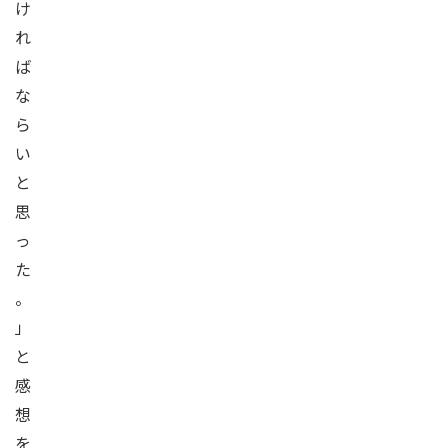
け
れ
ば
な
ら
い
と
思
っ
た
。
」
と
感
想
を