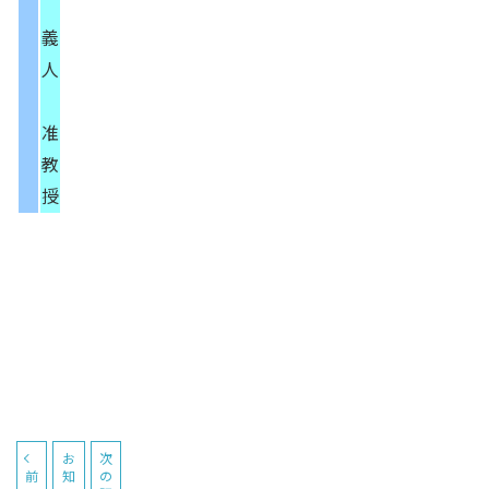
義
人
准
教
授
お
次
前
知
の