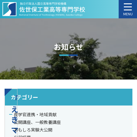
MENU
お知らせ
カテゴリー
「
え
産学官連携・地域貢献
き
公開講座、一般教養講座
マ
おもしろ実験大公開