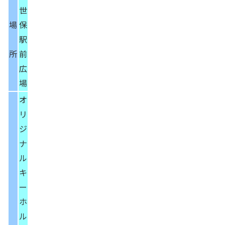
世
場
保
駅
所
前
広
場
オ
リ
ジ
ナ
ル
キ
ー
ホ
ル