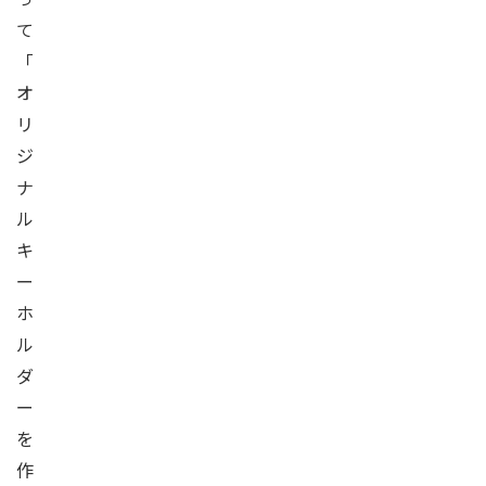
て
「
オ
リ
ジ
ナ
ル
キ
ー
ホ
ル
ダ
ー
を
作