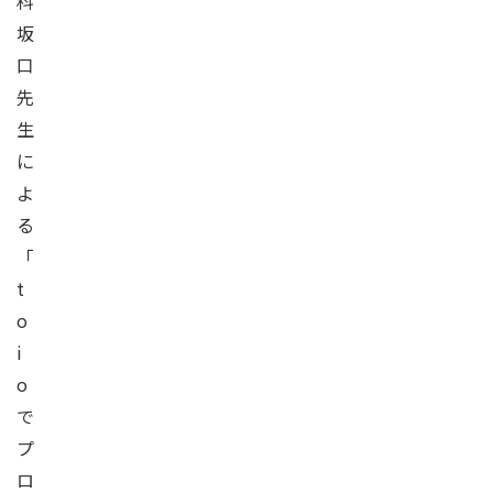
科
坂
口
先
生
に
よ
る
「
t
o
i
o
で
プ
ロ