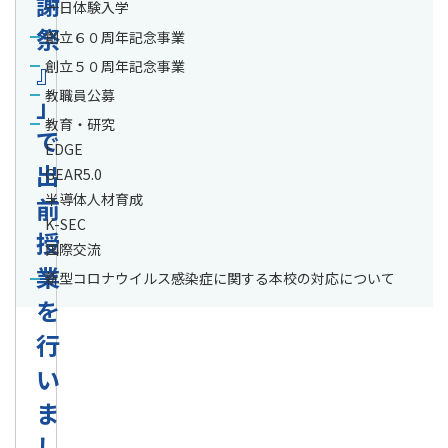
謝
一日体験入学
祭
創立６０周年記念事業
』
創立５０周年記念事業
教職員公募
」
教育・研究
で
EDGE
出
GEAR5.0
半導体人材育成
前
K-SEC
授
国際交流
業
新型コロナウイルス感染症に関する本校の対応について
を
行
い
ま
し