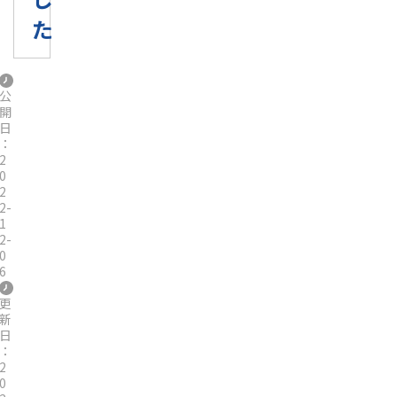
た
公
開
日
：
2
0
2
2-
1
2-
0
6
更
新
日
：
2
0