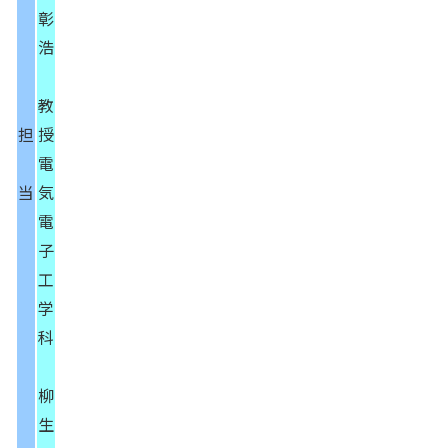
彰
浩
教
担
授
電
当
気
電
子
工
学
科
柳
生