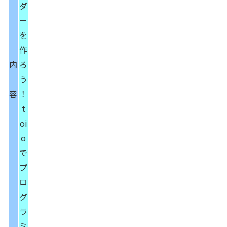
ダ
ー
を
作
内
ろ
う
容
！
t
oi
o
で
プ
ロ
グ
ラ
ミ