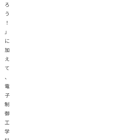
ろ
う
！
」
に
加
え
て
、
電
子
制
御
工
学