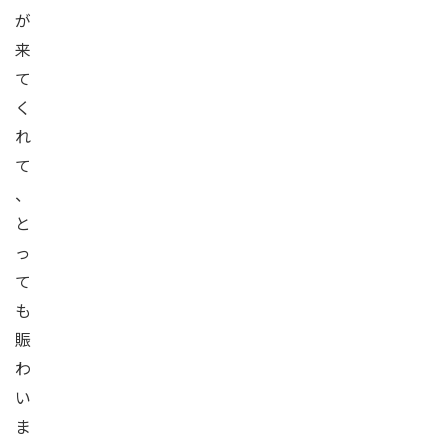
が
来
て
く
れ
て
、
と
っ
て
も
賑
わ
い
ま