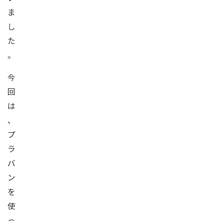
ま
し
た
。
今
回
は
、
プ
ラ
バ
ン
を
使
っ