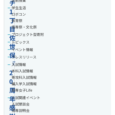
出前授業
チ
学生生活
1
ロボコン
丁
体育祭
目
高専祭・文化祭
プロジェクト型寄附
佐
トピックス
世
イベント情報
保
プレスリリース
『
入試情報
2
本科入試情報
専攻科入試情報
0
編入学入試情報
周
高専女子Life
年
入試関連イベント
入試懇談会
感
高専説明会