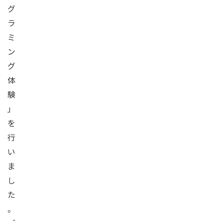
グ
ラ
ミ
ン
グ
体
験
」
を
行
い
ま
し
た
。