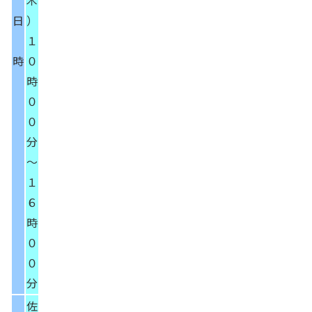
木
日
）
１
時
０
時
０
０
分
～
１
６
時
０
０
分
佐