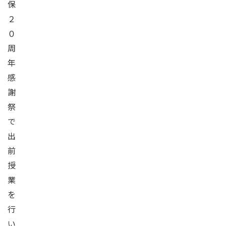
保
２
０
周
年
感
謝
祭
で
出
前
授
業
を
行
い