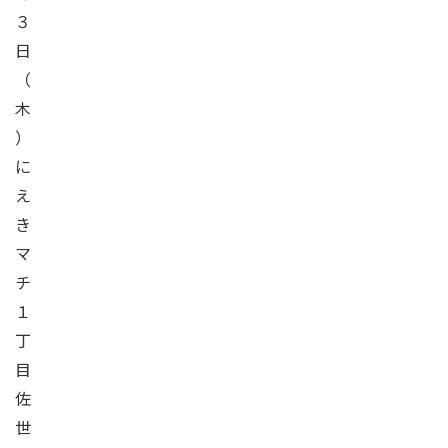
３
日
（
木
）
に
え
き
マ
チ
１
丁
目
佐
世