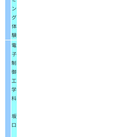
ン
グ
体
験
電
子
制
御
工
学
科
坂
口