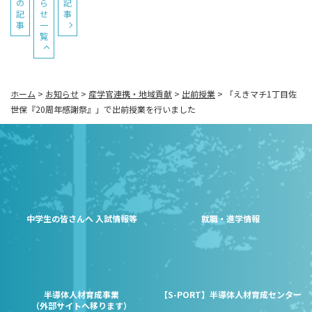
の
ら
記
記
せ
事
事
一
覧
ホーム
>
お知らせ
>
産学官連携・地域貢献
>
出前授業
>
「えきマチ1丁目佐
世保『20周年感謝祭』」で出前授業を行いました
中学生の皆さんへ 入試情報等
就職・進学情報
半導体人材育成事業
【S-PORT】半導体人材育成センター
（外部サイトへ移ります）