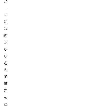
ブ
ー
ス
に
は
約
５
０
０
名
の
子
供
さ
ん
達