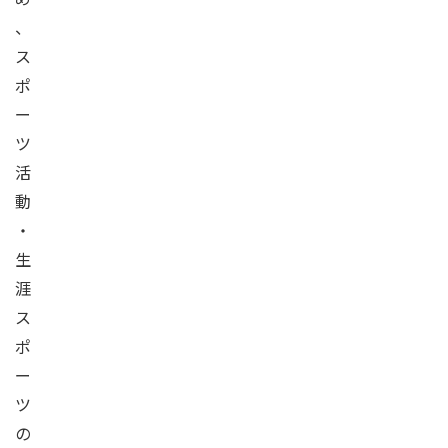
、
ス
ポ
ー
ツ
活
動
・
生
涯
ス
ポ
ー
ツ
の