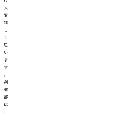
け
大
変
嬉
し
く
思
い
ま
す
。
剣
道
部
は
、