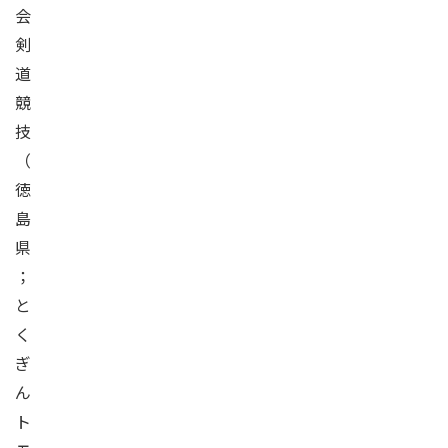
会
剣
道
競
技
（
徳
島
県
；
と
く
ぎ
ん
ト