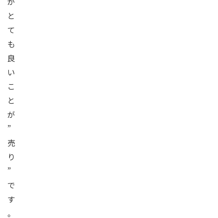
が
と
て
も
良
い
こ
と
が
”
売
り
”
で
す
。