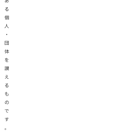
あ
る
個
人
・
団
体
を
讃
え
る
も
の
で
す
。