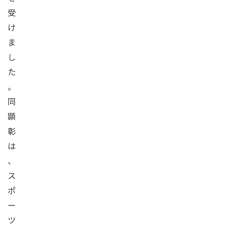
受
け
ま
し
た
。
同
顕
彰
は
、
ス
ポ
ー
ツ