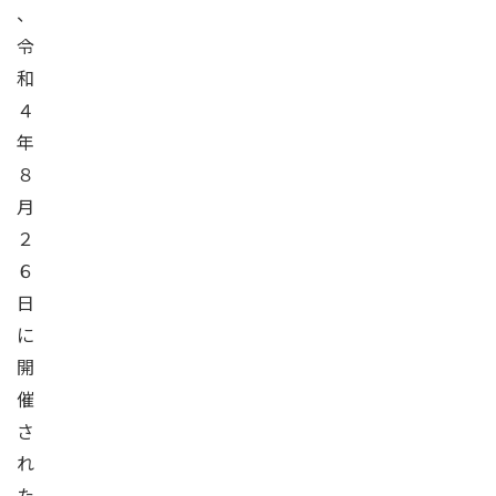
、
令
和
４
年
８
月
２
６
日
に
開
催
さ
れ
た