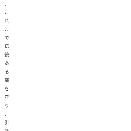
、
こ
れ
ま
で
伝
統
あ
る
部
を
守
り
、
引
き