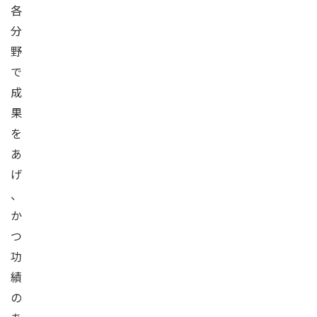
各
分
野
で
成
果
を
あ
げ
、
か
つ
功
績
の