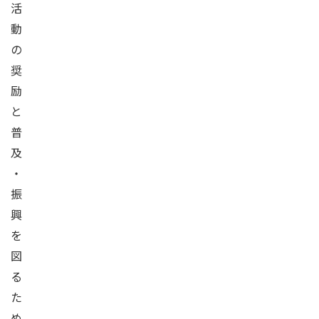
活
動
の
奨
励
と
普
及
・
振
興
を
図
る
た
め