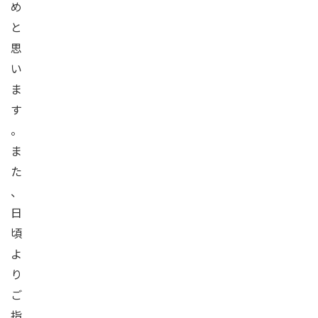
め
と
思
い
ま
す
。
ま
た
、
日
頃
よ
り
ご
指