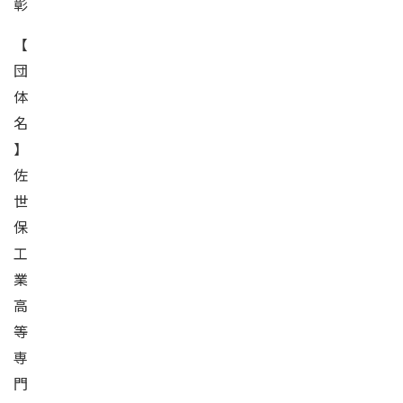
彰
【
団
体
名
】
佐
世
保
工
業
高
等
専
門