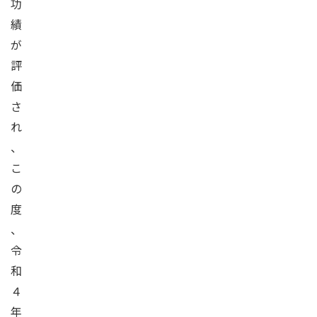
功
績
が
評
価
さ
れ
、
こ
の
度
、
令
和
４
年