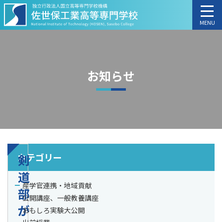
MENU
お知らせ
カテゴリー
剣
道
産学官連携・地域貢献
部
公開講座、一般教養講座
が
おもしろ実験大公開