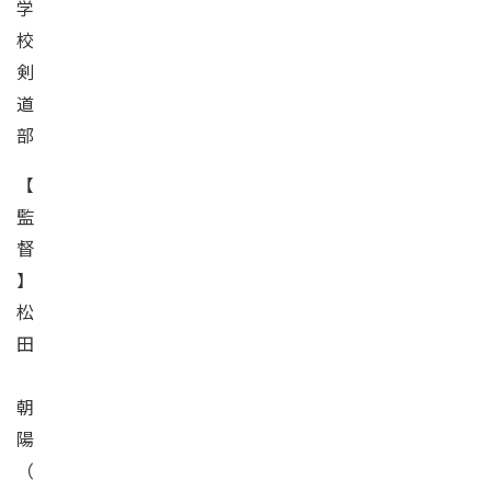
学
校
剣
道
部
【
監
督
】
松
田
朝
陽
（