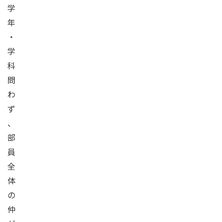
学
年
・
学
科
問
わ
ず
、
部
員
全
体
の
仲