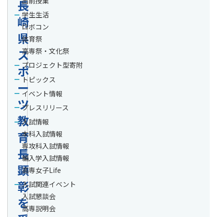
出前授業
長
学生生活
崎
ロボコン
県
体育祭
ス
高専祭・文化祭
プロジェクト型寄附
ポ
トピックス
ー
イベント情報
ツ
プレスリリース
教
入試情報
育
本科入試情報
専攻科入試情報
長
編入学入試情報
顕
高専女子Life
彰
入試関連イベント
入試懇談会
を
高専説明会