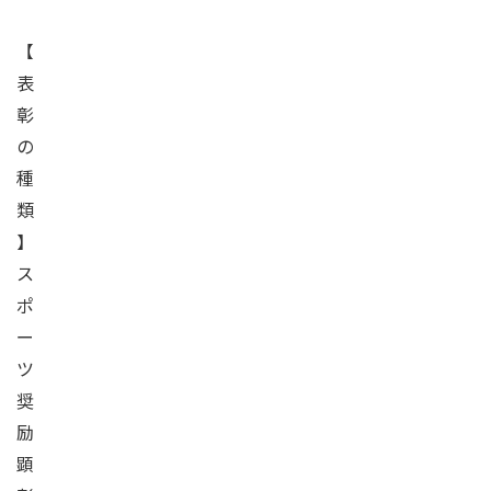
【
表
彰
の
種
類
】
ス
ポ
ー
ツ
奨
励
顕