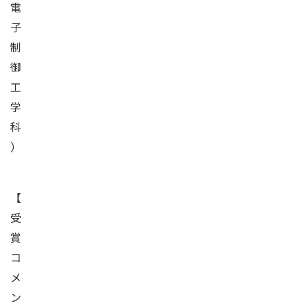
電
子
制
御
工
学
科
）
【
受
賞
コ
メ
ン