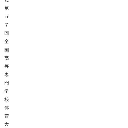
第
５
７
回
全
国
高
等
専
門
学
校
体
育
大