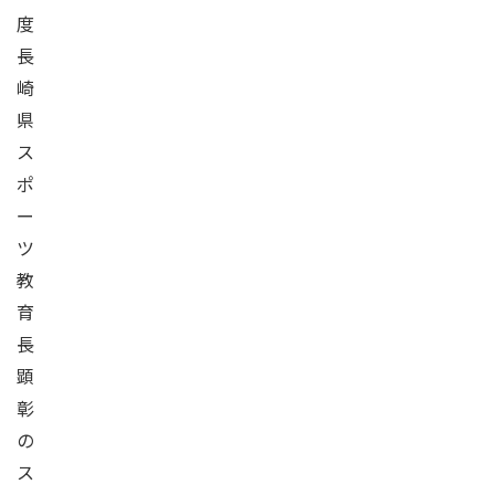
度
長
崎
県
ス
ポ
ー
ツ
教
育
長
顕
彰
の
ス