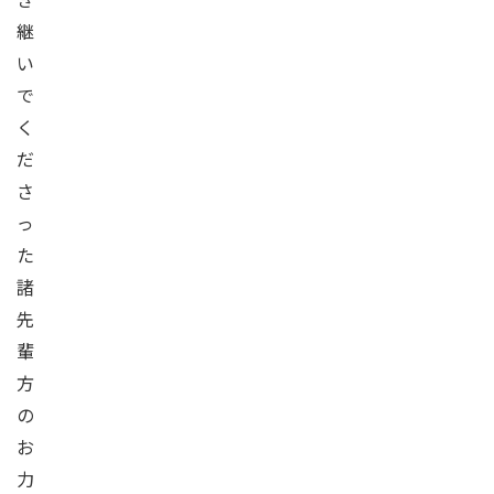
継
い
で
く
だ
さ
っ
た
諸
先
輩
方
の
お
力