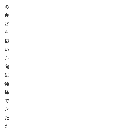
の
良
さ
を
良
い
方
向
に
発
揮
で
き
た
た