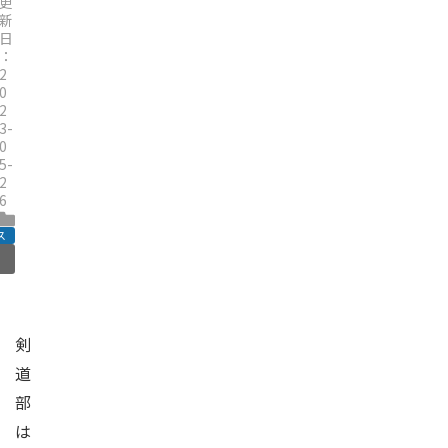
更
新
日
：
2
0
2
3-
0
5-
2
6
ス
剣
道
部
は