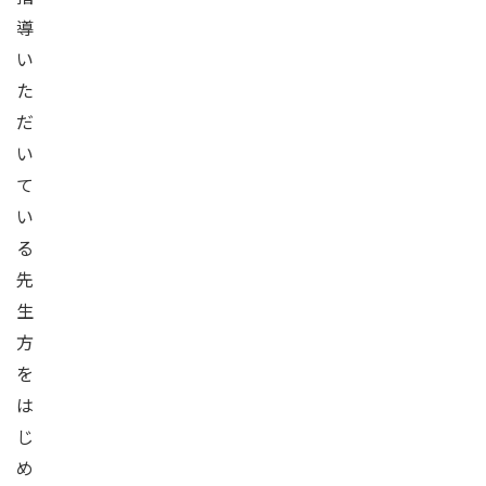
導
い
た
だ
い
て
い
る
先
生
方
を
は
じ
め