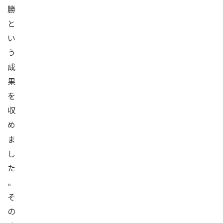
勝
と
い
う
成
果
を
収
め
ま
し
た
。
そ
の