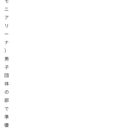
モ
ニ
ア
リ
ー
ナ
）
男
子
団
体
の
部
で
準
優