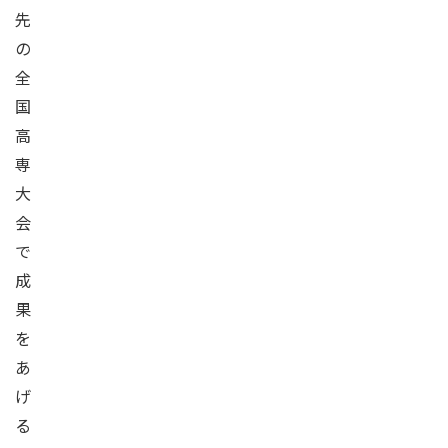
先
の
全
国
高
専
大
会
で
成
果
を
あ
げ
る