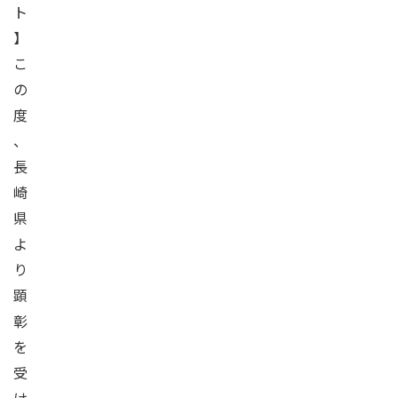
ト
】
こ
の
度
、
長
崎
県
よ
り
顕
彰
を
受