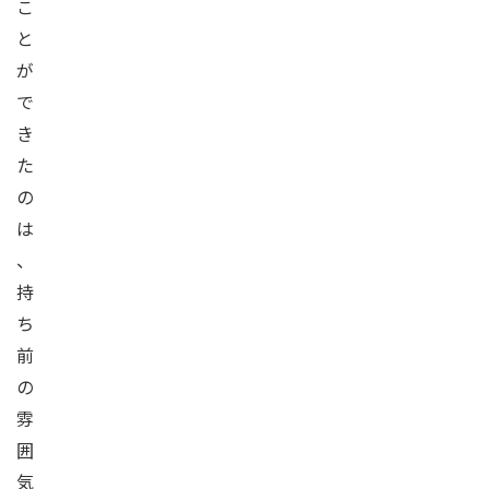
こ
と
が
で
き
た
の
は
、
持
ち
前
の
雰
囲
気