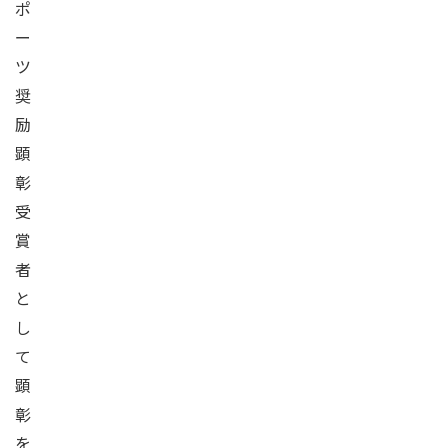
ポ
ー
ツ
奨
励
顕
彰
受
賞
者
と
し
て
顕
彰
を