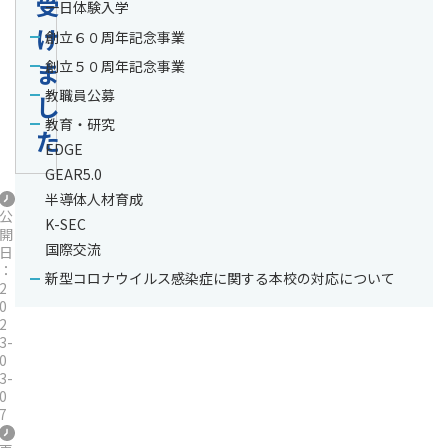
受
一日体験入学
け
創立６０周年記念事業
ま
創立５０周年記念事業
教職員公募
し
教育・研究
た
EDGE
GEAR5.0
半導体人材育成
公
K-SEC
開
国際交流
日
：
新型コロナウイルス感染症に関する本校の対応について
2
0
2
3-
0
3-
0
7