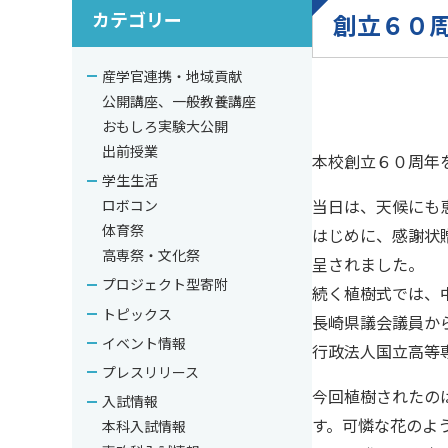
カテゴリー
創立６０
産学官連携・地域貢献
公開講座、一般教養講座
おもしろ実験大公開
出前授業
本校創立６０周年
学生生活
当日は、天候にも
ロボコン
体育祭
はじめに、感謝状
高専祭・文化祭
呈されました。
プロジェクト型寄附
続く植樹式では、
トピックス
長崎県議会議員か
イベント情報
行政法人国立高等
プレスリリース
今回植樹されたの
入試情報
す。可憐な花のよ
本科入試情報