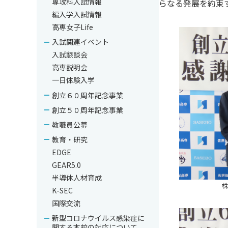
専攻科入試情報
らなる発展を約束
編入学入試情報
高専女子Life
入試関連イベント
入試懇談会
高専説明会
一日体験入学
創立６０周年記念事業
創立５０周年記念事業
教職員公募
教育・研究
EDGE
GEAR5.0
半導体人材育成
株
K-SEC
国際交流
新型コロナウイルス感染症に
関する本校の対応について