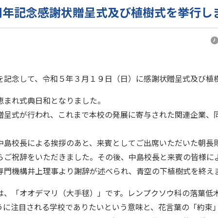
周年記念感謝状贈呈式及び植樹式を挙行し
を記念して、令和５年３月１９日（日）に感謝状贈呈式及び植
恵まれ式典日和となりました。
贈呈式が行われ、これまで本校の発展に寄与された関連企業、
中島校長による挨拶のあと、来賓としてご出席いただいた朝長
らご祝辞をいただきました。その後、中島校長と来賓の皆様に
専門機構井上理事より謝辞が述べられ、青空の下植樹式を終え
は、「オオデマリ（大手毬）」です。レンプクソウ科の落葉低
うに注目される学校でありたいという意味と、花言葉の「約束