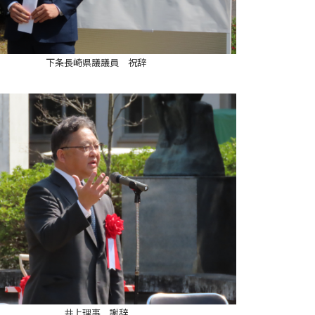
下条長崎県議議員 祝辞
井上理事 謝辞