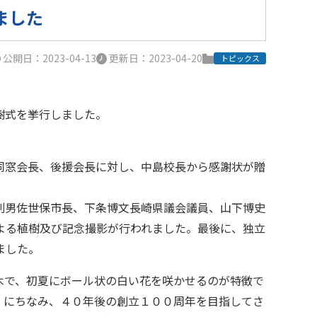
ました
公開日：2023-04-13
更新日：2023-04-20
トピックス
樹式を挙行しました。
同窓会長、後援会長に対し、中島校長から感謝状が贈
則男佐世保市長、下条博文長崎県議会議員、山下博史
よる植樹及び記念撮影が行われました。最後に、独立
ました。
木で、初夏にボール状の白い花を咲かせるのが特徴で
」にちなみ、４０年後の創立１００周年を目指してさ