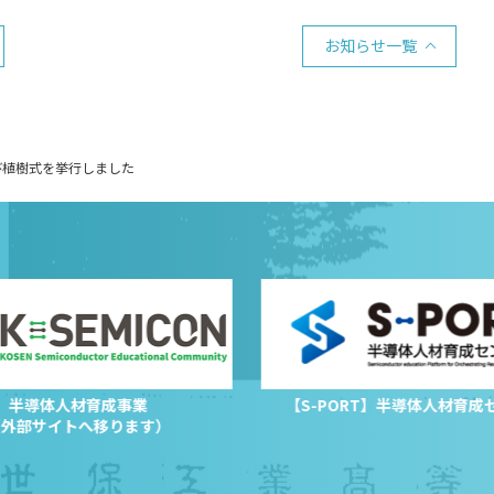
お知らせ一覧
び植樹式を挙行しました
半導体人材育成事業
【S-PORT】半導体人材育成
（外部サイトへ移ります）