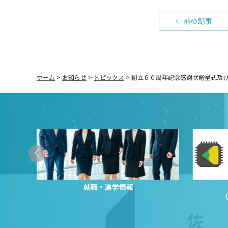
前の記事
ホーム
>
お知らせ
>
トピックス
>
創立６０周年記念感謝状贈呈式及
就職・進学情報