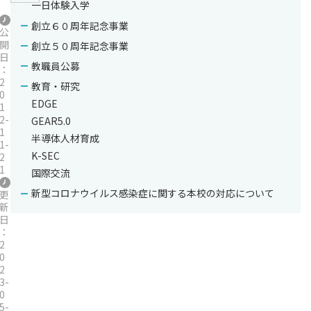
一日体験入学
創立６０周年記念事業
公
開
創立５０周年記念事業
日
教職員公募
：
2
教育・研究
0
EDGE
1
2-
GEAR5.0
1
半導体人材育成
1-
K-SEC
2
1
国際交流
新型コロナウイルス感染症に関する本校の対応について
更
新
日
：
2
0
2
3-
0
5-