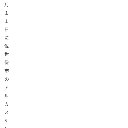
月
１
１
日
に
佐
世
保
市
の
ア
ル
カ
ス
S