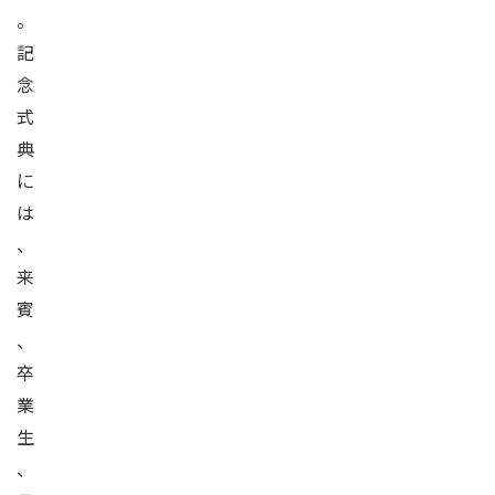
。
記
念
式
典
に
は
、
来
賓
、
卒
業
生
、