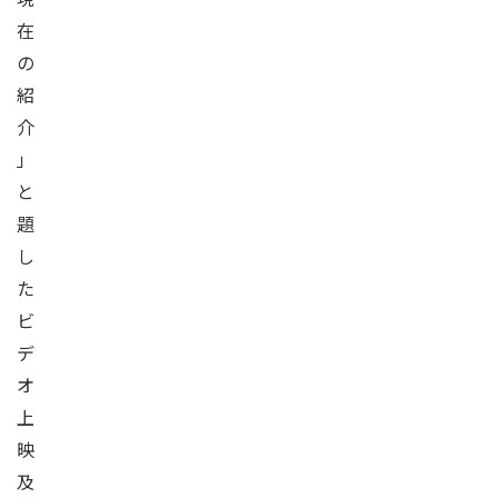
在
の
紹
介
」
と
題
し
た
ビ
デ
オ
上
映
及