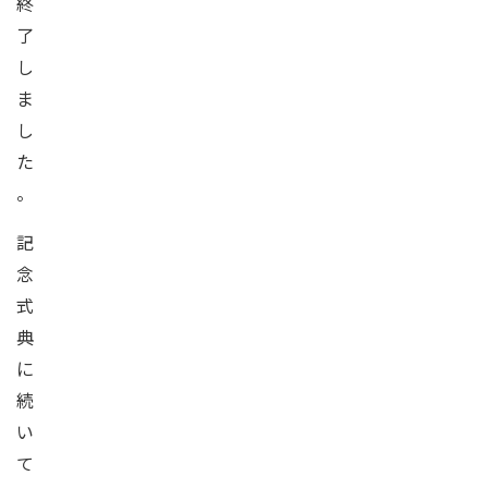
終
了
し
ま
し
た
。
記
念
式
典
に
続
い
て