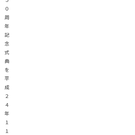
０
周
年
記
念
式
典
を
平
成
２
４
年
１
１