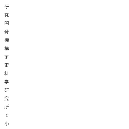
研
究
開
発
機
構
宇
宙
科
学
研
究
所
で
小