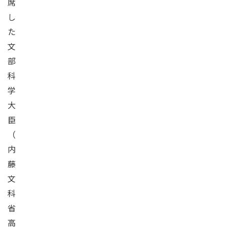
席
し
た
文
部
科
学
大
臣
（
内
藤
文
科
省
高