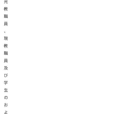
元
教
職
員
、
現
教
職
員
及
び
学
生
の
お
よ