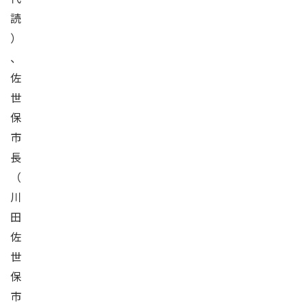
読
）
、
佐
世
保
市
長
（
川
田
佐
世
保
市