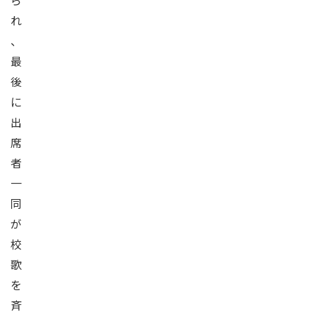
ら
れ
、
最
後
に
出
席
者
一
同
が
校
歌
を
斉