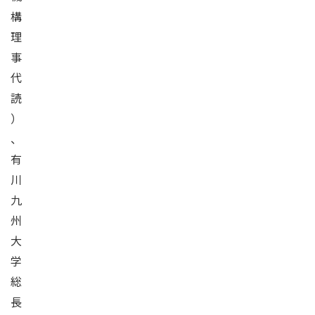
構
理
事
代
読
）
、
有
川
九
州
大
学
総
長