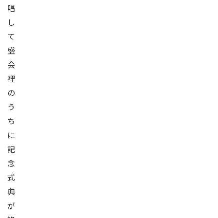
唱
し
て
盛
会
裡
の
う
ち
に
記
念
式
典
が