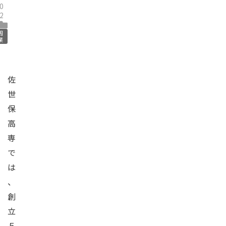
0
2
周
業
佐
世
保
高
専
で
は
、
創
立
５