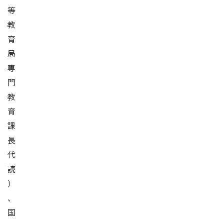
等
教
育
局
専
門
教
育
課
長
代
読
）
、
国