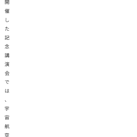
開
催
し
た
記
念
講
演
会
で
は
、
宇
宙
航
空