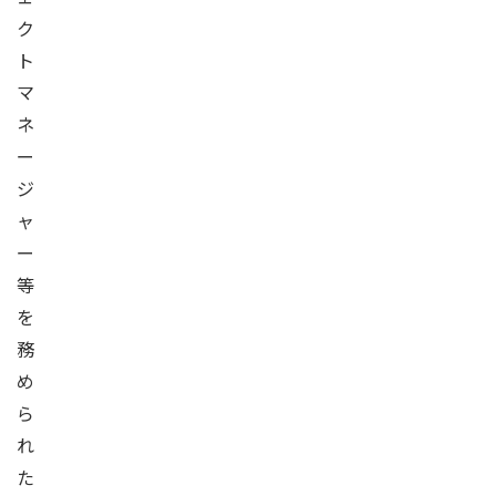
ク
ト
マ
ネ
ー
ジ
ャ
ー
等
を
務
め
ら
れ
た