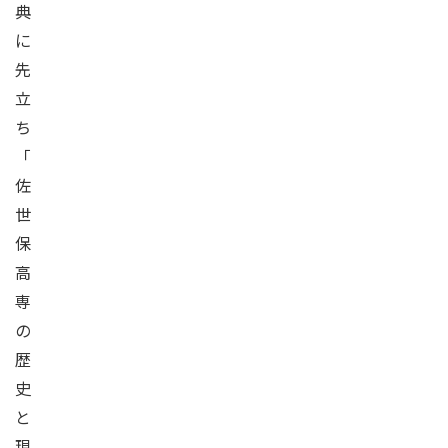
典
に
先
立
ち
「
佐
世
保
高
専
の
歴
史
と
現