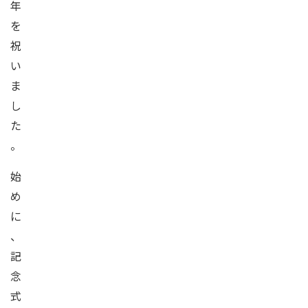
年
を
祝
い
ま
し
た
。
始
め
に
、
記
念
式