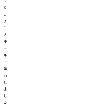
A
S
E
B
O
大
ホ
ー
ル
で
挙
行
し
ま
し
た