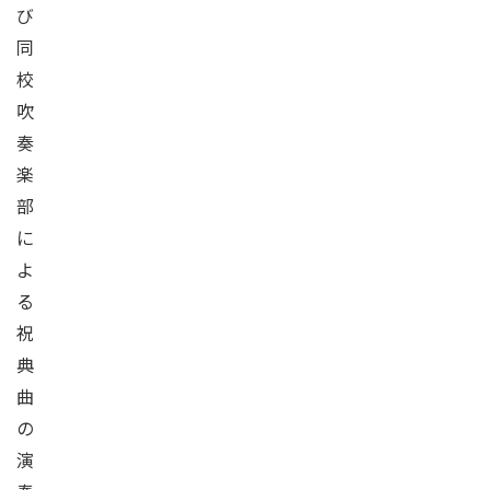
び
同
校
吹
奏
楽
部
に
よ
る
祝
典
曲
の
演