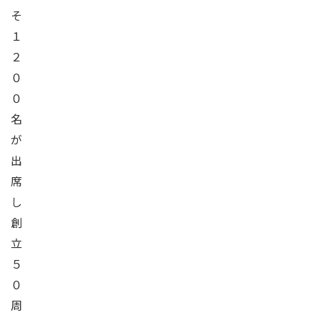
そ
１
２
０
０
名
が
出
席
し
創
立
５
０
周