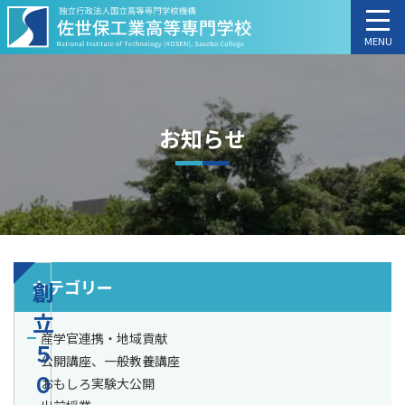
MENU
お知らせ
カテゴリー
創
立
産学官連携・地域貢献
５
公開講座、一般教養講座
０
おもしろ実験大公開