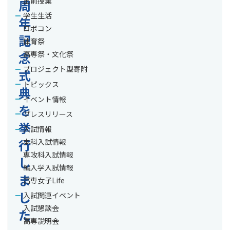
出前授業
周
学生生活
年
ロボコン
記
体育祭
念
高専祭・文化祭
プロジェクト型寄附
式
トピックス
典
イベント情報
を
プレスリリース
挙
入試情報
行
本科入試情報
専攻科入試情報
し
編入学入試情報
ま
高専女子Life
し
入試関連イベント
入試懇談会
た
高専説明会