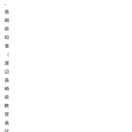
、
長
崎
県
知
事
（
渡
辺
長
崎
県
教
育
長
代