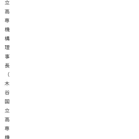
立
高
専
機
構
理
事
長
（
木
谷
国
立
高
専
機