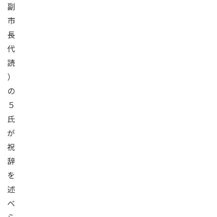
副
市
長
代
読
）
の
５
氏
が
祝
辞
を
述
べ