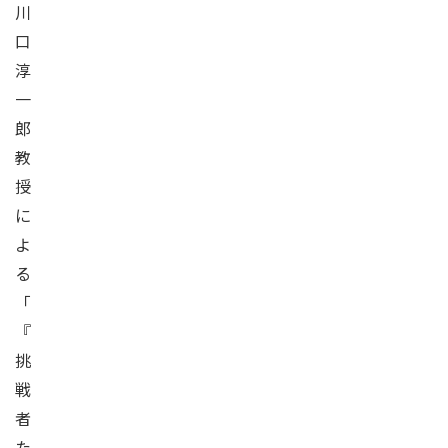
川
口
淳
一
郎
教
授
に
よ
る
「
『
挑
戦
者
た