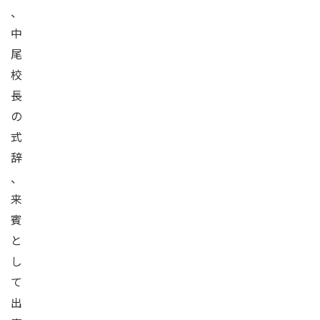
、
中
尾
校
長
の
式
辞
、
来
賓
と
し
て
出