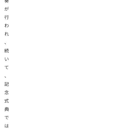
奏
が
行
わ
れ
、
続
い
て
、
記
念
式
典
で
は