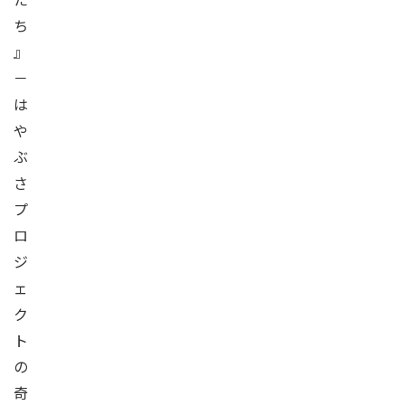
ち
』
－
は
や
ぶ
さ
プ
ロ
ジ
ェ
ク
ト
の
奇