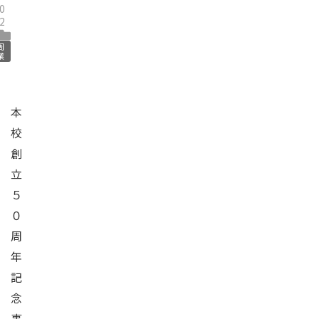
0
2
周
業
本
校
創
立
５
０
周
年
記
念
事