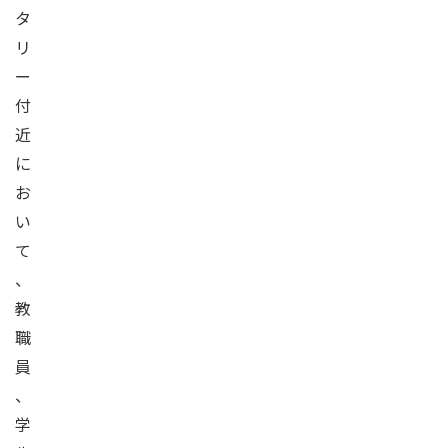
タ
リ
ー
付
近
に
お
い
て
、
教
職
員
、
学