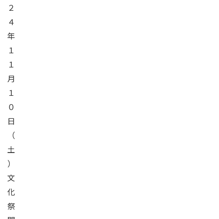
２
４
年
１
１
月
１
０
日
（
土
）
文
化
祭