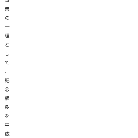
業
の
一
環
と
し
て
、
記
念
植
樹
を
平
成