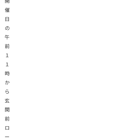
開
催
日
の
午
前
１
１
時
か
ら
玄
関
前
ロ
ー