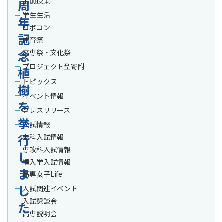
出前授業
周
学生生活
年
ロボコン
記
体育祭
念
高専祭・文化祭
プロジェクト型寄附
植
トピックス
樹
イベント情報
を
プレスリリース
挙
入試情報
行
本科入試情報
専攻科入試情報
し
編入学入試情報
ま
高専女子Life
し
入試関連イベント
入試懇談会
た
高専説明会