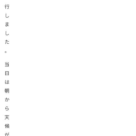
行
し
ま
し
た
。
当
日
は
朝
か
ら
天
候
が