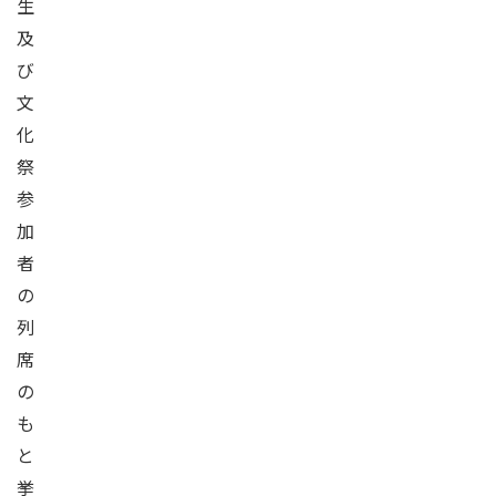
生
及
び
文
化
祭
参
加
者
の
列
席
の
も
と
挙