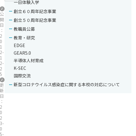
一日体験入学
創立６０周年記念事業
公
開
創立５０周年記念事業
日
教職員公募
：
2
教育・研究
0
EDGE
1
2-
GEAR5.0
1
半導体人材育成
2-
K-SEC
2
5
国際交流
新型コロナウイルス感染症に関する本校の対応について
更
新
日
：
2
0
2
3-
0
5-