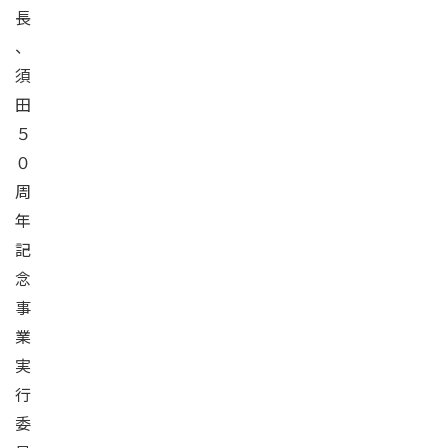
長
、
須
田
５
０
周
年
記
念
事
業
実
行
委