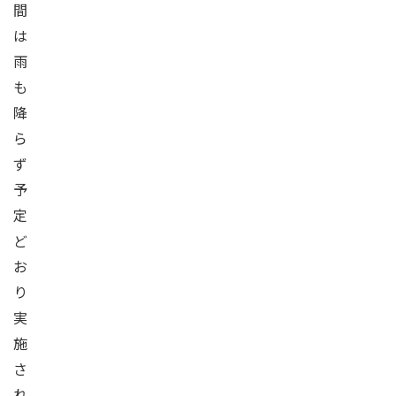
間
は
雨
も
降
ら
ず
予
定
ど
お
り
実
施
さ
れ