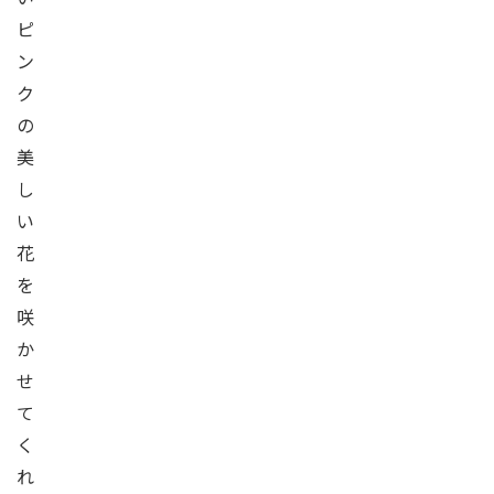
ピ
ン
ク
の
美
し
い
花
を
咲
か
せ
て
く
れ