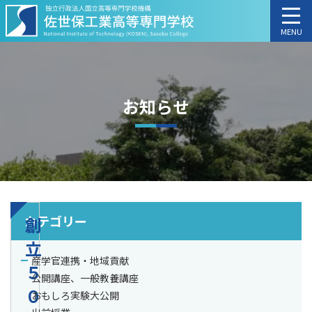
MENU
お知らせ
カテゴリー
創
立
産学官連携・地域貢献
５
公開講座、一般教養講座
０
おもしろ実験大公開