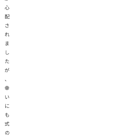
心
配
さ
れ
ま
し
た
が
、
幸
い
に
も
式
の