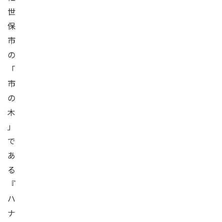
世
保
市
の
「
市
の
木
」
で
あ
る
『
ハ
ナ