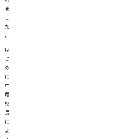
ま
し
た
。
は
じ
め
に
中
尾
校
長
に
よ