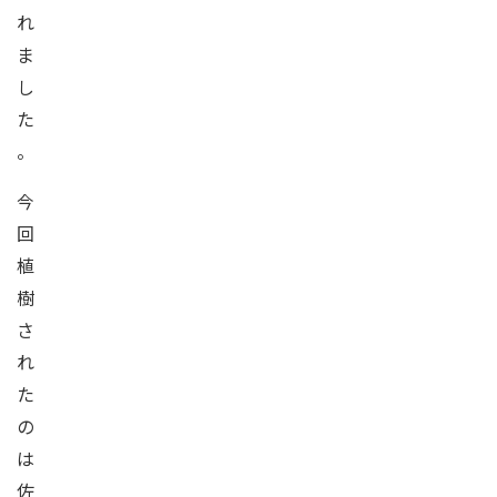
れ
ま
し
た
。
今
回
植
樹
さ
れ
た
の
は
佐