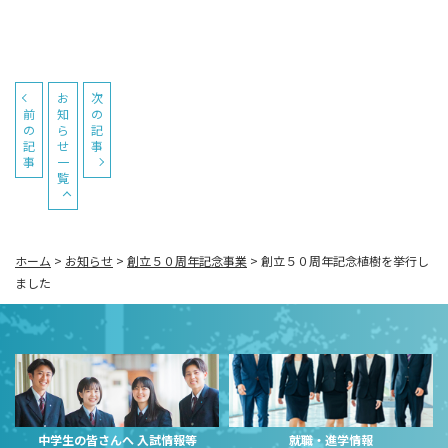
お
次
前
知
の
の
ら
記
記
せ
事
事
一
覧
ホーム
>
お知らせ
>
創立５０周年記念事業
>
創立５０周年記念植樹を挙行し
ました
中学生の皆さんへ 入試情報等
就職・進学情報