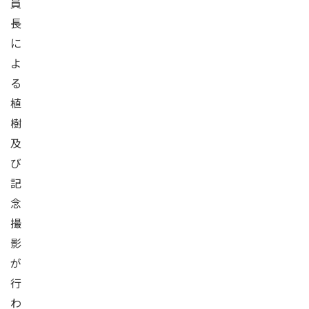
員
長
に
よ
る
植
樹
及
び
記
念
撮
影
が
行
わ