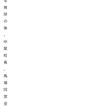
る
挨
拶
の
後
、
中
尾
校
長
、
馬
場
同
窓
会