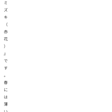
ミ
ズ
キ
（
赤
花
）
』
で
す
。
春
に
は
薄
い