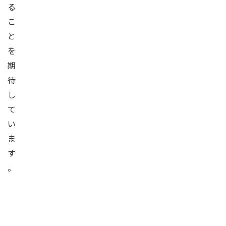
る
こ
と
を
期
待
し
て
い
ま
す
。