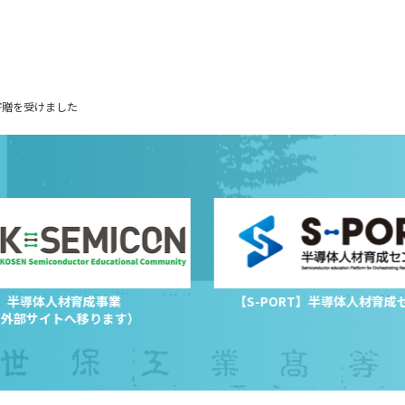
寄贈を受けました
半導体人材育成事業
【S-PORT】半導体人材育成
（外部サイトへ移ります）