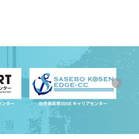
センター
佐世保高専EDGE キャリアセンター
サ