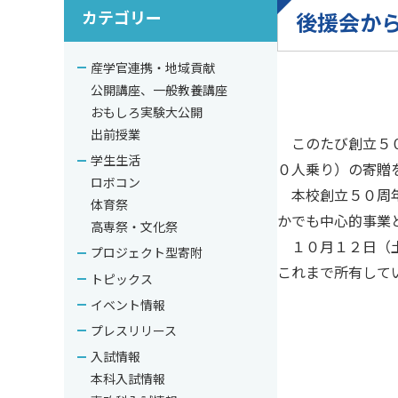
カテゴリー
後援会か
産学官連携・地域貢献
公開講座、一般教養講座
おもしろ実験大公開
出前授業
このたび創立５０
学生生活
０人乗り）の寄贈
ロボコン
本校創立５０周年
体育祭
かでも中心的事業
高専祭・文化祭
１０月１２日（土
プロジェクト型寄附
これまで所有して
トピックス
イベント情報
プレスリリース
入試情報
本科入試情報