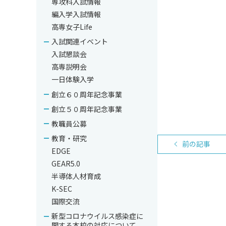
専攻科入試情報
編入学入試情報
高専女子Life
入試関連イベント
入試懇談会
高専説明会
一日体験入学
創立６０周年記念事業
創立５０周年記念事業
教職員公募
教育・研究
前の記事
EDGE
GEAR5.0
半導体人材育成
K-SEC
国際交流
新型コロナウイルス感染症に
関する本校の対応について