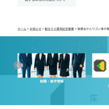
ホーム
>
お知らせ
>
創立５０周年記念事業
>
後援会からワゴン車の
就職・進学情報