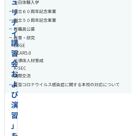
ュ
一日体験入学
リ
創立６０周年記念事業
テ
創立５０周年記念事業
教職員公募
ィ
教育・研究
講
EDGE
習
GEAR5.0
半導体人材育成
会
K-SEC
お
国際交流
よ
新型コロナウイルス感染症に関する本校の対応について
び
演
習
」
を