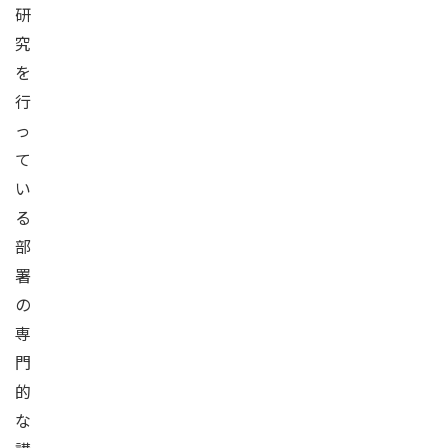
研
究
を
行
っ
て
い
る
部
署
の
専
門
的
な