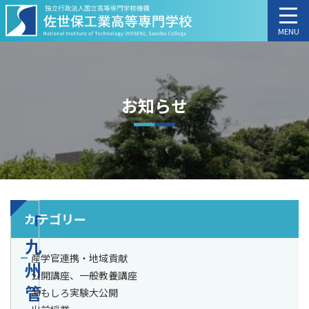
MENU
お知らせ
カテゴリー
「
九
産学官連携・地域貢献
州
公開講座、一般教養講座
管
おもしろ実験大公開