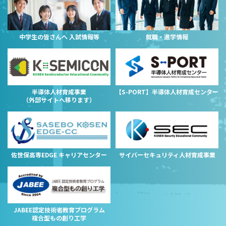
中学生の皆さんへ 入試情報等
就職・進学情報
半導体人材育成事業
【S-PORT】半導体人材育成センター
（外部サイトへ移ります）
佐世保高専EDGE キャリアセンター
サイバーセキュリティ人材育成事業
JABEE認定技術者教育プログラム
複合型もの創り工学