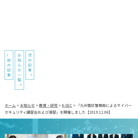
お
次
前
知
の
の
ら
記
記
せ
事
事
一
覧
ホーム
>
お知らせ
>
教育・研究
>
K-SEC
>
「九州管区警察局によるサイバー
セキュリティ講習会および演習」を開催しました【2019.12.06】