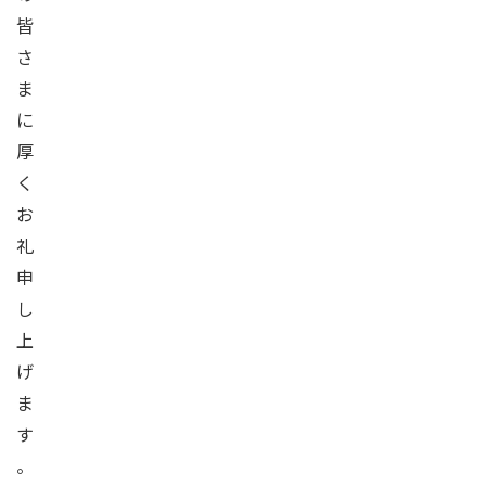
皆
さ
ま
に
厚
く
お
礼
申
し
上
げ
ま
す
。