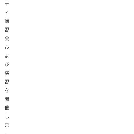
テ
ィ
講
習
会
お
よ
び
演
習
を
開
催
し
ま
し