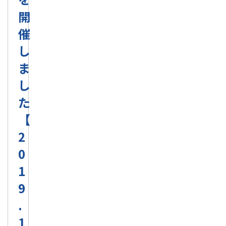
開
催
し
ま
し
た
【
2
0
1
9
.
1