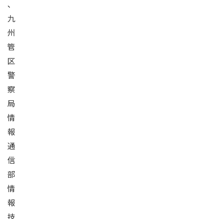
、
九
州
管
区
警
察
局
情
報
通
信
部
情
報
技