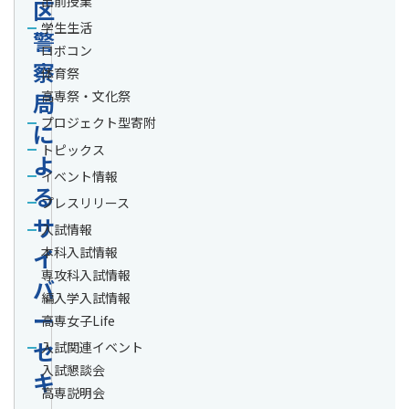
出前授業
区
学生生活
警
ロボコン
察
体育祭
局
高専祭・文化祭
プロジェクト型寄附
に
トピックス
よ
イベント情報
る
プレスリリース
サ
入試情報
イ
本科入試情報
専攻科入試情報
バ
編入学入試情報
ー
高専女子Life
セ
入試関連イベント
入試懇談会
キ
高専説明会