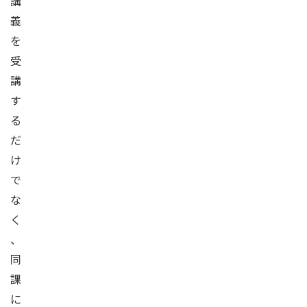
講
義
を
受
講
す
る
だ
け
で
な
く
、
同
課
に