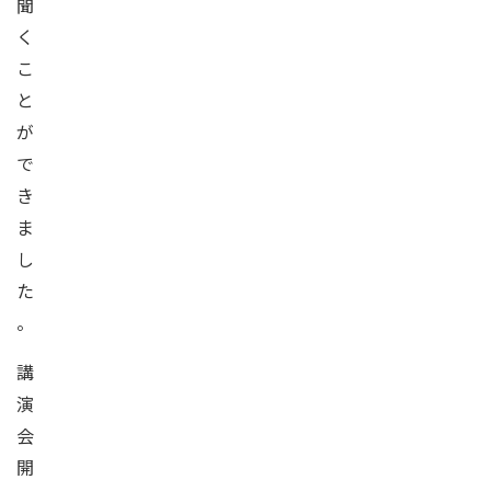
聞
く
こ
と
が
で
き
ま
し
た
。
講
演
会
開