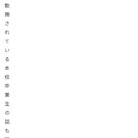
勤
務
さ
れ
て
い
る
本
校
卒
業
生
の
話
も