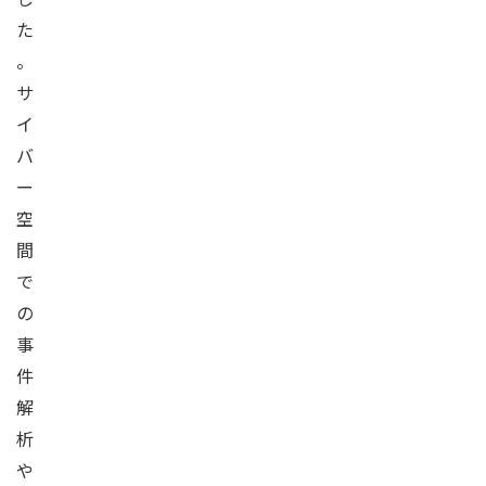
た
。
サ
イ
バ
ー
空
間
で
の
事
件
解
析
や