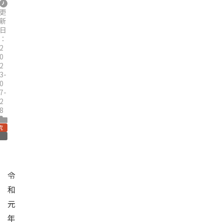
更
新
日
：
2
0
2
3-
0
7-
2
8
究
令
和
元
年