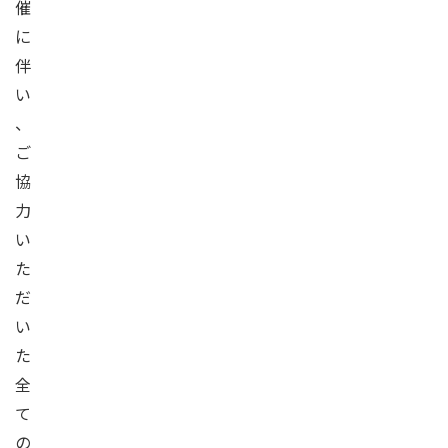
催
に
伴
い
、
ご
協
力
い
た
だ
い
た
全
て
の