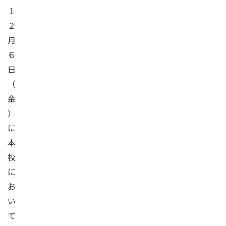
１
２
月
６
日
（
金
）
に
本
校
に
お
い
て