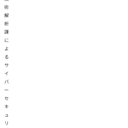
術
解
析
課
に
よ
る
サ
イ
バ
ー
セ
キ
ュ
リ