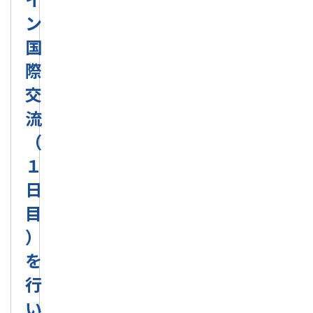
ン
国
際
交
流
（
１
日
目
）
を
行
い