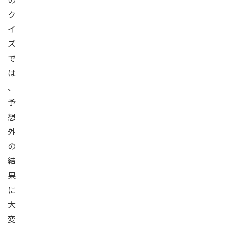
ク
イ
ズ
で
は
、
予
想
外
の
結
果
に
大
変