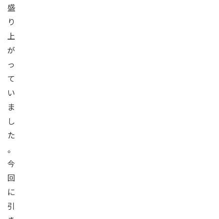
盛
り
上
が
っ
て
い
ま
し
た
。
今
回
に
引