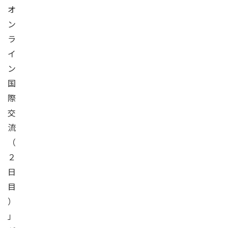
オ
ン
ラ
イ
ン
国
際
交
流
（
２
日
目
）
」