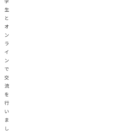
学
生
と
オ
ン
ラ
イ
ン
で
交
流
を
行
い
ま
し