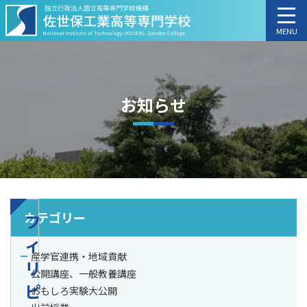
MENU
お知らせ
カテゴリー
フ
ィ
産学官連携・地域貢献
リ
公開講座、一般教養講座
ピ
おもしろ実験大公開