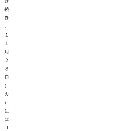
き
続
き
、
１
１
月
２
８
日
(
火
)
に
は
「