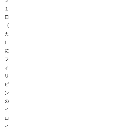
２
１
日
（
火
）
に
フ
ィ
リ
ピ
ン
の
イ
ロ
イ