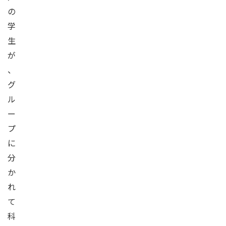
の
学
生
が
、
グ
ル
ー
プ
に
分
か
れ
て
科