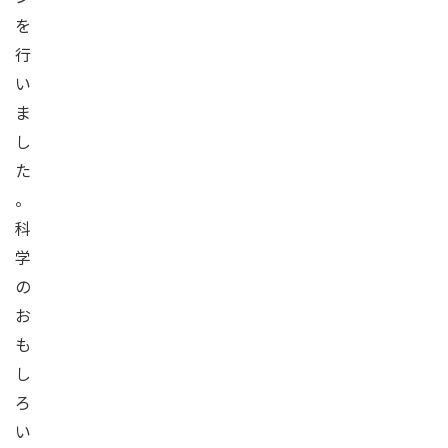
を
行
い
ま
し
た
。
科
学
の
お
も
し
ろ
い