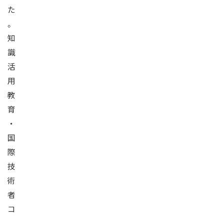
た
。
知
識
活
用
教
育
・
国
際
技
術
者
コ