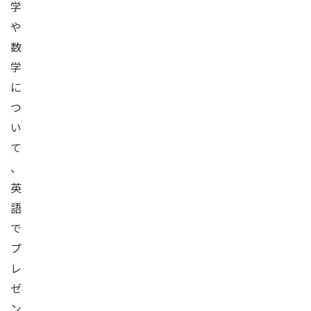
学
や
数
学
に
つ
い
て
、
英
語
で
プ
レ
ゼ
ン