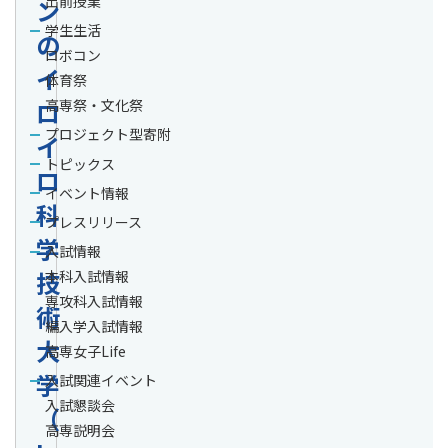
出前授業
ン
学生生活
の
ロボコン
イ
体育祭
ロ
高専祭・文化祭
プロジェクト型寄附
イ
トピックス
ロ
イベント情報
科
プレスリリース
学
入試情報
技
本科入試情報
専攻科入試情報
術
編入学入試情報
大
高専女子Life
学
入試関連イベント
入試懇談会
（
高専説明会