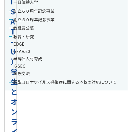
I
一日体験入学
S
創立６０周年記念事業
A
創立５０周年記念事業
教職員公募
T
教育・研究
-
EDGE
U
GEAR5.0
半導体人材育成
）
K-SEC
学
国際交流
生
新型コロナウイルス感染症に関する本校の対応について
と
オ
ン
ラ
イ