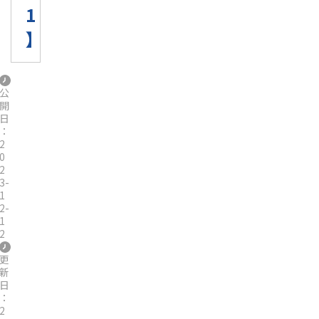
1
】
公
開
日
：
2
0
2
3-
1
2-
1
2
更
新
日
：
2