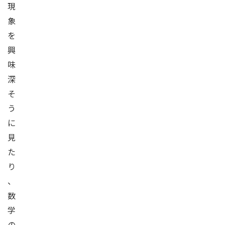
現
象
を
興
味
深
そ
う
に
見
た
り
、
数
学
の