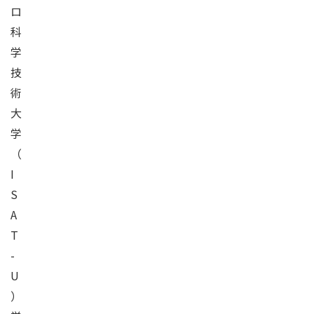
ロ
科
学
技
術
大
学
（
I
S
A
T
-
U
）