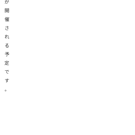
が
開
催
さ
れ
る
予
定
で
す
。