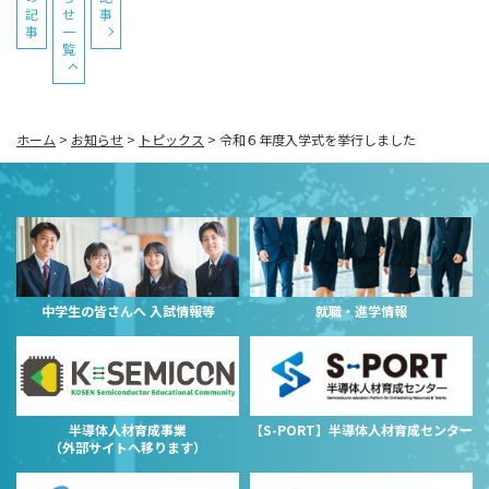
記
せ
事
事
一
覧
ホーム
>
お知らせ
>
トピックス
>
令和６年度入学式を挙行しました
中学生の皆さんへ 入試情報等
就職・進学情報
半導体人材育成事業
【S-PORT】半導体人材育成センター
（外部サイトへ移ります）