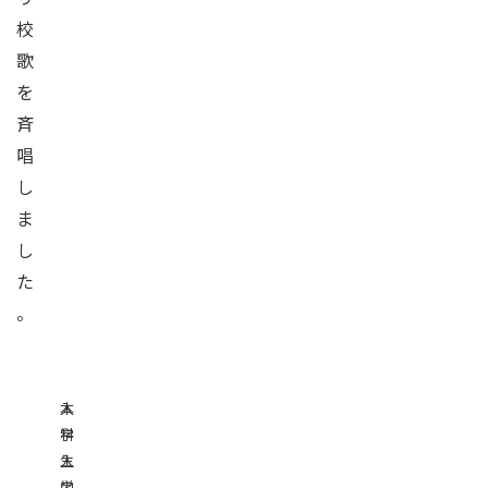
校
歌
を
斉
唱
し
ま
し
た
。
入
本
学
科
生
入
の
学