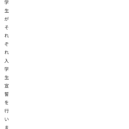
学
生
が
そ
れ
ぞ
れ
入
学
生
宣
誓
を
行
い
ま