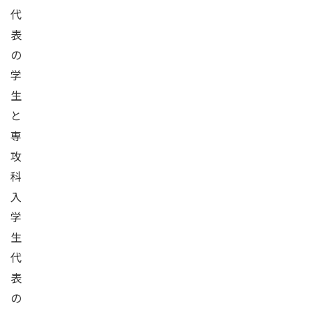
代
表
の
学
生
と
専
攻
科
入
学
生
代
表
の