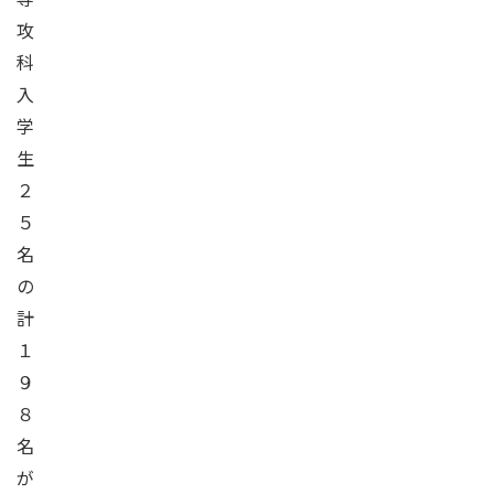
攻
科
入
学
生
２
５
名
の
計
１
９
８
名
が