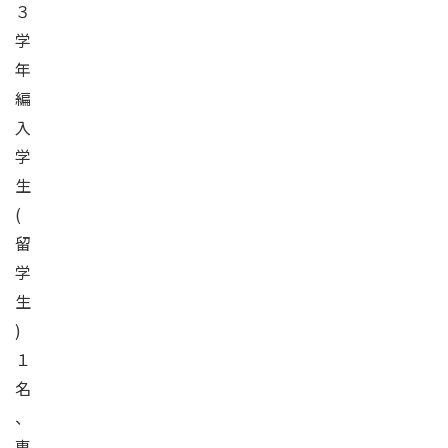
３
学
年
編
入
学
生
(
留
学
生
)
１
名
、
専