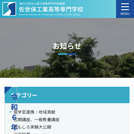
MENU
お知らせ
カテゴリー
令
和
産学官連携・地域貢献
６
公開講座、一般教養講座
年
おもしろ実験大公開