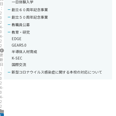
一日体験入学
日
：
創立６０周年記念事業
2
創立５０周年記念事業
0
2
教職員公募
4-
0
教育・研究
4-
EDGE
2
GEAR5.0
2
半導体人材育成
更
K-SEC
新
日
国際交流
：
新型コロナウイルス感染症に関する本校の対応について
2
0
2
4-
0
4-
2
2
ス