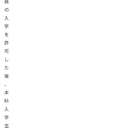
員
の
入
学
を
許
可
し
た
後
、
本
科
入
学
生