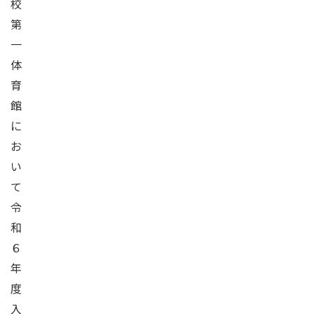
校
第
一
体
育
館
に
お
い
て
令
和
６
年
度
入