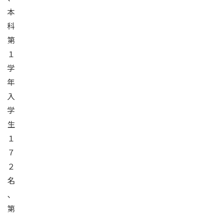
本
科
第
１
学
年
入
学
生
１
７
２
名
、
第