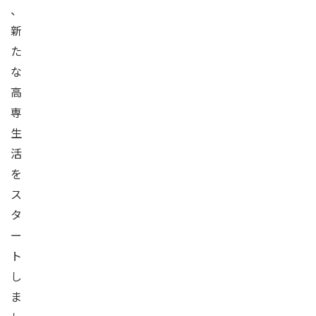
、
新
た
な
高
専
生
活
を
ス
タ
ー
ト
し
ま