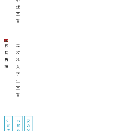
様
生
子
宣
誓
校
専
長
攻
告
科
辞
入
学
生
宣
誓
お
次
前
知
の
の
ら
記