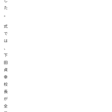
し
た
。
式
で
は
、
下
田
貞
幸
校
長
が
全