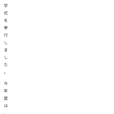
学
式
を
挙
行
し
ま
し
た
。
今
年
度
は
、