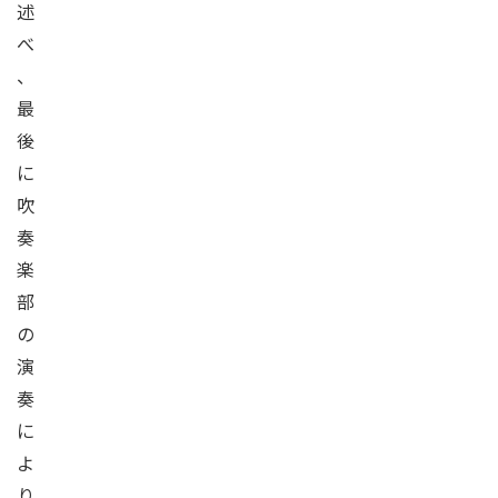
述
べ
、
最
後
に
吹
奏
楽
部
の
演
奏
に
よ
り