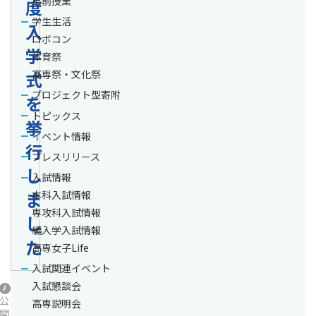
出前授業
度
学生生活
入
ロボコン
学
体育祭
式
高専祭・文化祭
プロジェクト型寄附
を
トピックス
挙
イベント情報
行
プレスリリース
し
入試情報
ま
本科入試情報
専攻科入試情報
し
編入学入試情報
た
高専女子Life
入試関連イベント
入試懇談会
公
高専説明会
開