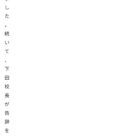
し
た
。
続
い
て
、
下
田
校
長
が
告
辞
を