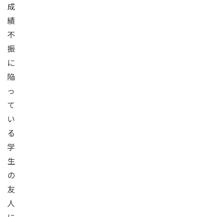
成
績
不
振
に
陥
っ
て
い
る
学
生
の
友
人