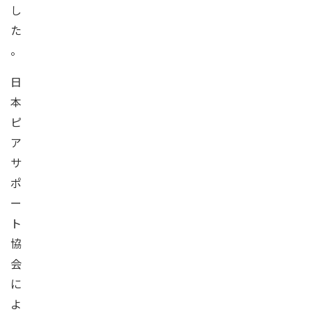
し
た
。
日
本
ピ
ア
サ
ポ
ー
ト
協
会
に
よ