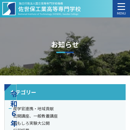
MENU
お知らせ
カテゴリー
令
和
産学官連携・地域貢献
６
公開講座、一般教養講座
年
おもしろ実験大公開