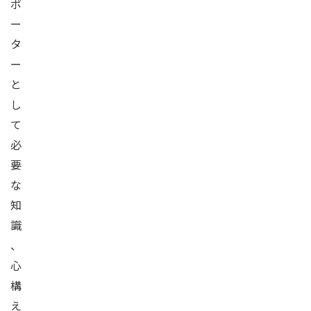
ポ
ー
タ
ー
と
し
て
必
要
な
知
識
、
心
構
え