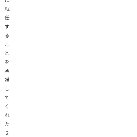
就
任
す
る
こ
と
を
承
諾
し
て
く
れ
た
２