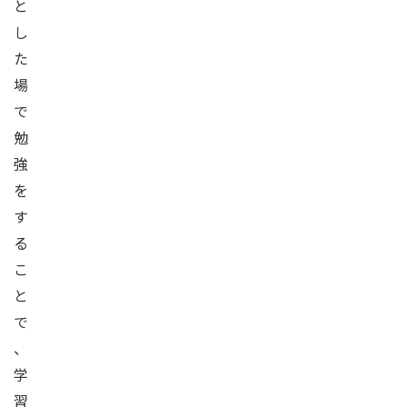
と
し
た
場
で
勉
強
を
す
る
こ
と
で
、
学
習