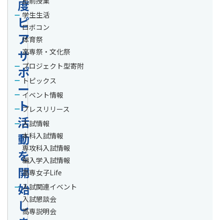
出前授業
度
学生生活
ピ
ロボコン
ア
体育祭
サ
高専祭・文化祭
プロジェクト型寄附
ポ
トピックス
ー
イベント情報
ト
プレスリリース
活
入試情報
動
本科入試情報
専攻科入試情報
を
編入学入試情報
開
高専女子Life
始
入試関連イベント
入試懇談会
し
高専説明会