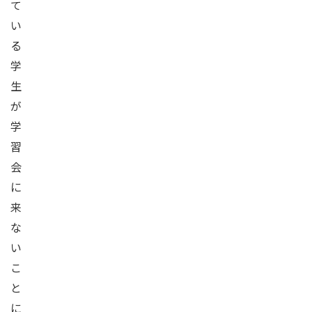
て
い
る
学
生
が
学
習
会
に
来
な
い
こ
と
に