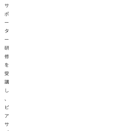
サ
ポ
ー
タ
ー
研
修
を
受
講
し
、
ピ
ア
サ