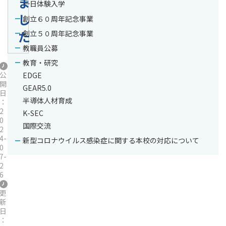
ま
一日体験入学
し
創立６０周年記念事業
た
創立５０周年記念事業
教職員公募
教育・研究
公
EDGE
開
GEAR5.0
日
半導体人材育成
：
2
K-SEC
0
国際交流
2
4-
新型コロナウイルス感染症に関する本校の対応について
0
7-
2
6
更
新
日
：