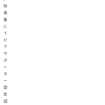
校
長
室
に
て
ピ
ア
サ
ポ
ー
タ
ー
認
定
証