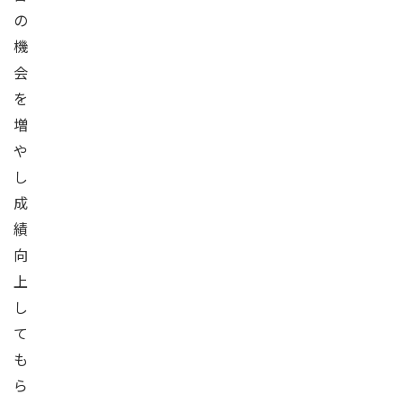
の
機
会
を
増
や
し
成
績
向
上
し
て
も
ら