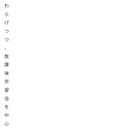
わ
ら
げ
つ
つ
、
放
課
後
学
習
会
を
中
心