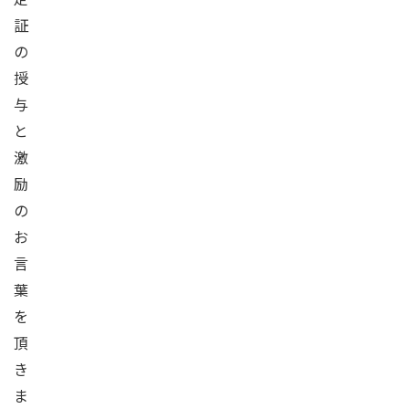
証
の
授
与
と
激
励
の
お
言
葉
を
頂
き
ま