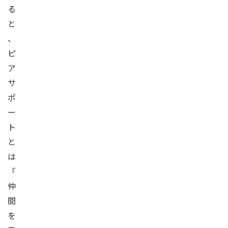
る
と
、
ピ
ア
サ
ポ
ー
ト
と
は
「
仲
間
を