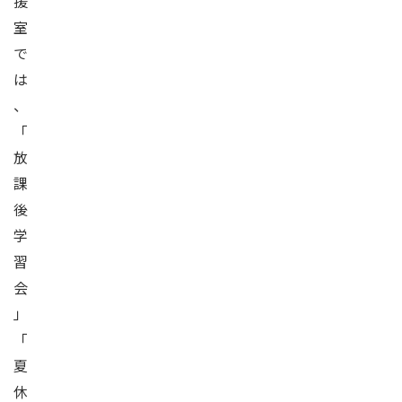
援
室
で
は
、
「
放
課
後
学
習
会
」
「
夏
休