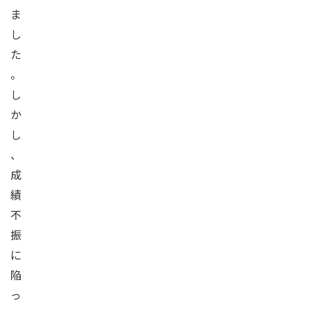
ま
し
た
。
し
か
し
、
成
績
不
振
に
陥
っ