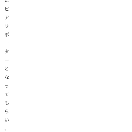
に
ピ
ア
サ
ポ
ー
タ
ー
と
な
っ
て
も
ら
い
、