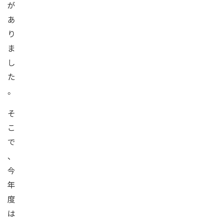
が
あ
り
ま
し
た
。
そ
こ
で
、
今
年
度
は