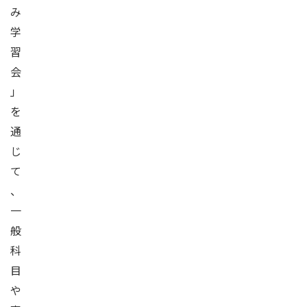
み
学
習
会
」
を
通
じ
て
、
一
般
科
目
や