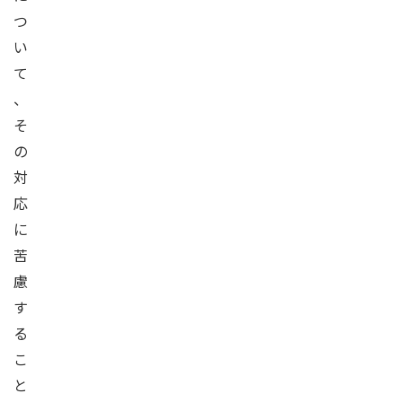
つ
い
て
、
そ
の
対
応
に
苦
慮
す
る
こ
と