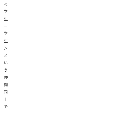
＜
学
生
－
学
生
＞
と
い
う
仲
間
同
士
で