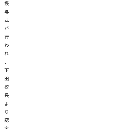
授
与
式
が
行
わ
れ
、
下
田
校
長
よ
り
認
定