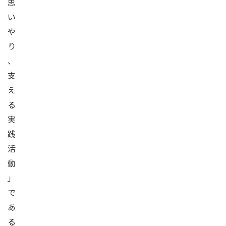
思
い
や
り
、
支
え
る
実
践
活
動
」
で
あ
る