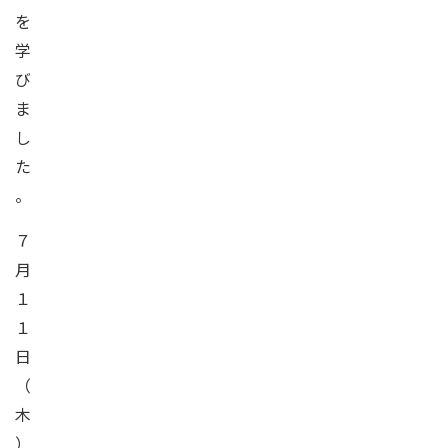
を
学
び
ま
し
た
。
７
月
１
１
日
（
木
）