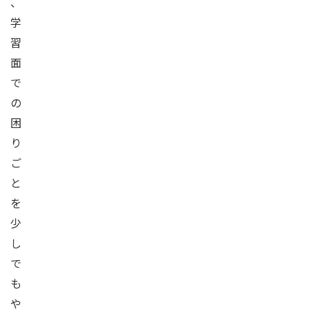
、
学
習
面
で
の
困
り
ご
と
を
少
し
で
も
や