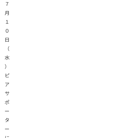
７
月
１
０
日
（
水
）
ピ
ア
サ
ポ
ー
タ
ー
に