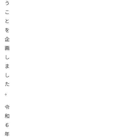
う
こ
と
を
企
画
し
ま
し
た
。
令
和
６
年