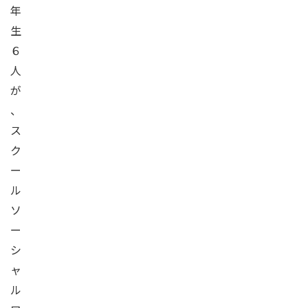
年
生
６
人
が
、
ス
ク
ー
ル
ソ
ー
シ
ャ
ル