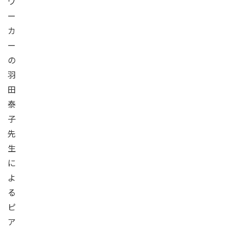
ワ
ー
カ
ー
の
羽
田
泰
子
先
生
に
よ
る
ピ
ア