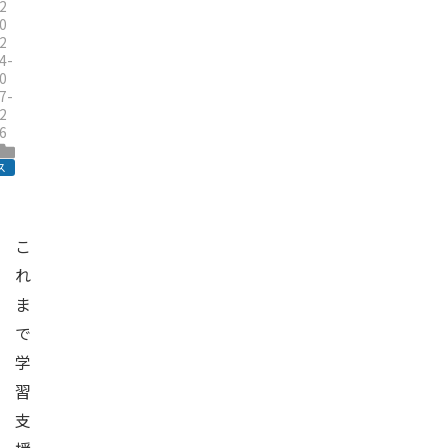
2
0
2
4-
0
7-
2
6
ス
こ
れ
ま
で
学
習
支