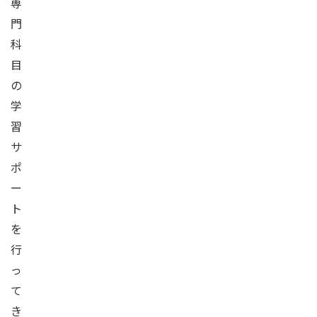
専
門
科
目
の
学
習
サ
ポ
ー
ト
を
行
っ
て
き