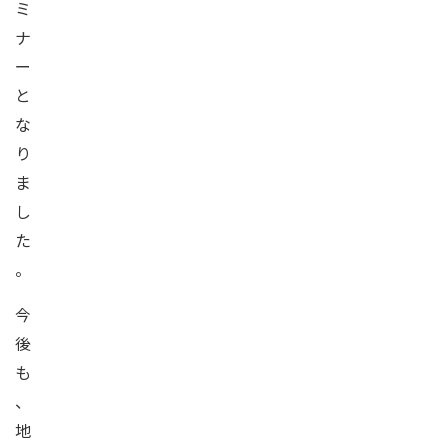
ミ
ナ
ー
と
な
り
ま
し
た
。
今
後
も
、
地