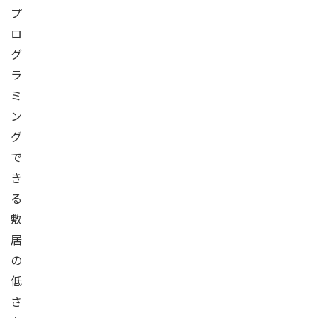
プ
ロ
グ
ラ
ミ
ン
グ
で
き
る
敷
居
の
低
さ