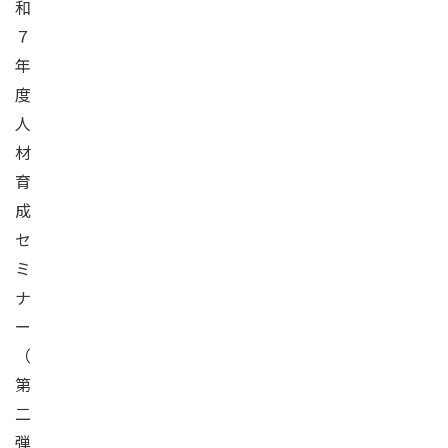
和
７
年
度
人
材
育
成
セ
ミ
ナ
ー
（
第
二
弾