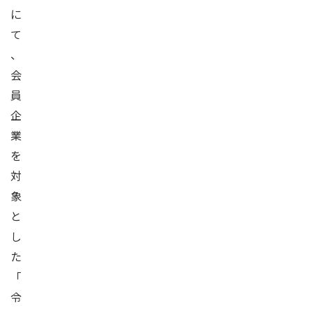
に
て
、
会
員
企
業
を
対
象
と
し
た
「
令