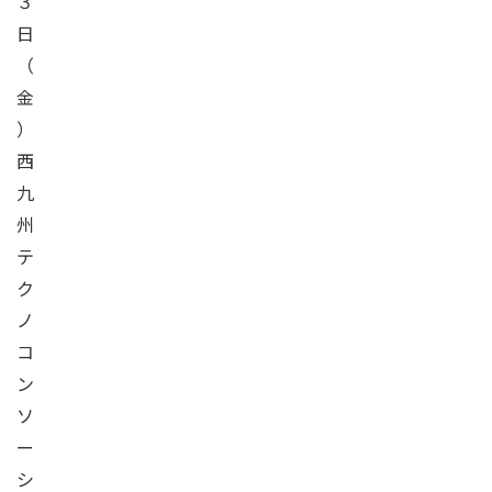
３
日
（
金
）
西
九
州
テ
ク
ノ
コ
ン
ソ
ー
シ