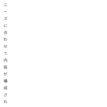
ニ
ー
ズ
に
合
わ
せ
て
内
容
が
構
成
さ
れ