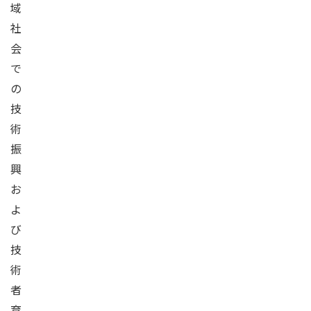
域
社
会
で
の
技
術
振
興
お
よ
び
技
術
者
育