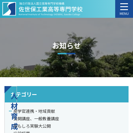
MENU
お知らせ
カテゴリー
人
材
産学官連携・地域貢献
育
公開講座、一般教養講座
成
おもしろ実験大公開