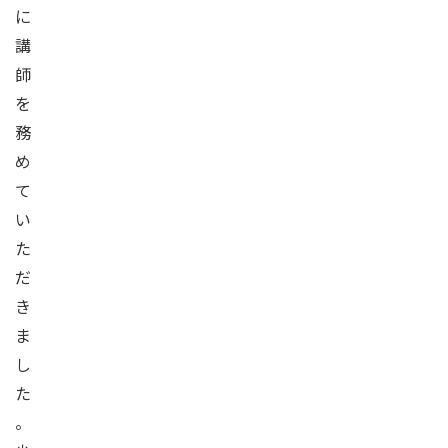
に
講
師
を
務
め
て
い
た
だ
き
ま
し
た
。