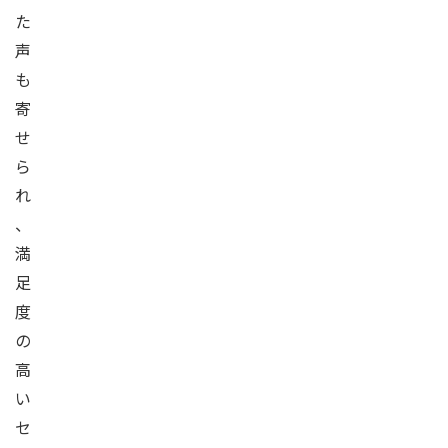
た
声
も
寄
せ
ら
れ
、
満
足
度
の
高
い
セ