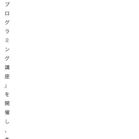
プ
ロ
グ
ラ
ミ
ン
グ
講
座
」
を
開
催
し
、