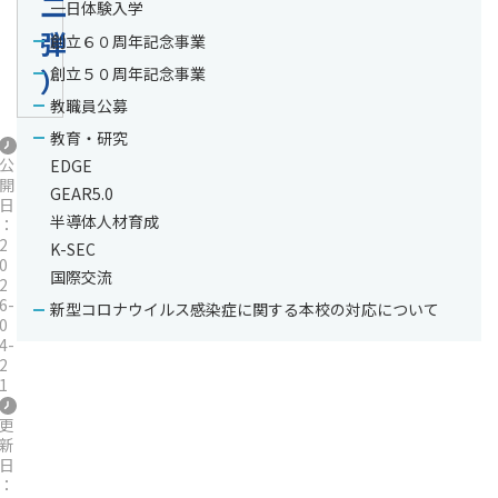
二
一日体験入学
弾
創立６０周年記念事業
）
創立５０周年記念事業
教職員公募
教育・研究
公
EDGE
開
GEAR5.0
日
半導体人材育成
：
2
K-SEC
0
国際交流
2
6-
新型コロナウイルス感染症に関する本校の対応について
0
4-
2
1
更
新
日
：