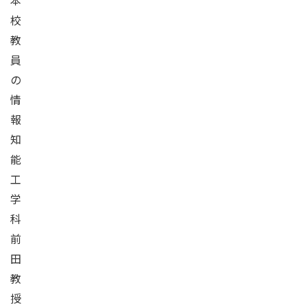
本
校
教
員
の
情
報
知
能
工
学
科
前
田
教
授