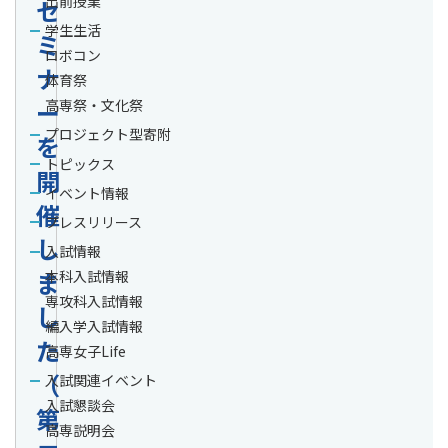
出前授業
セ
学生生活
ミ
ロボコン
ナ
体育祭
ー
高専祭・文化祭
プロジェクト型寄附
を
トピックス
開
イベント情報
催
プレスリリース
し
入試情報
ま
本科入試情報
専攻科入試情報
し
編入学入試情報
た
高専女子Life
（
入試関連イベント
入試懇談会
第
高専説明会