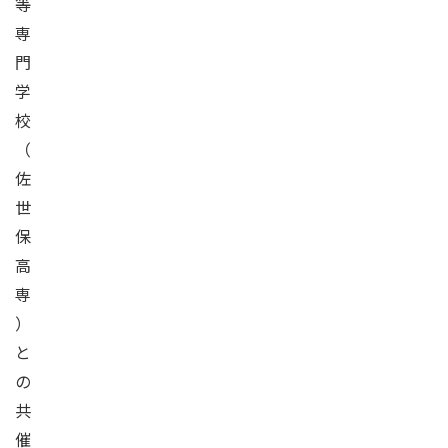
等
専
門
学
校
（
佐
世
保
高
専
）
と
の
共
催