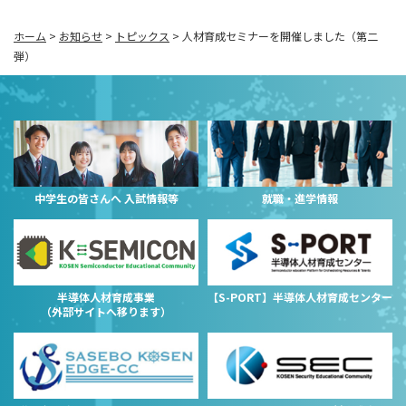
ホーム
>
お知らせ
>
トピックス
>
人材育成セミナーを開催しました（第二
弾）
中学生の皆さんへ 入試情報等
就職・進学情報
半導体人材育成事業
【S-PORT】半導体人材育成センター
（外部サイトへ移ります）