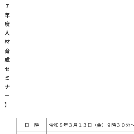
７
年
度
人
材
育
成
セ
ミ
ナ
ー
】
日 時
令和８年３月１３日（金）９時３０分