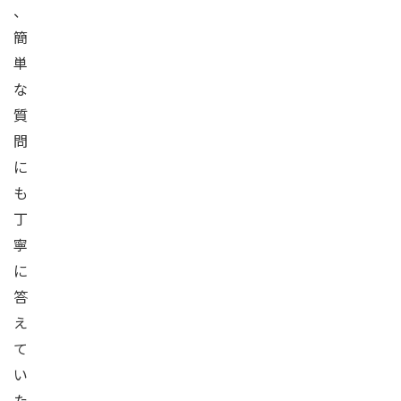
、
簡
単
な
質
問
に
も
丁
寧
に
答
え
て
い
た