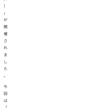
）
」
が
開
催
さ
れ
ま
し
た
。
今
回
は
「