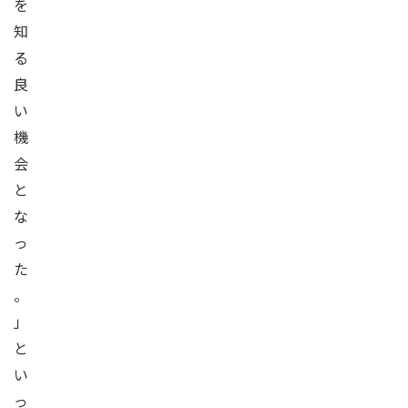
を
知
る
良
い
機
会
と
な
っ
た
。
」
と
い
っ