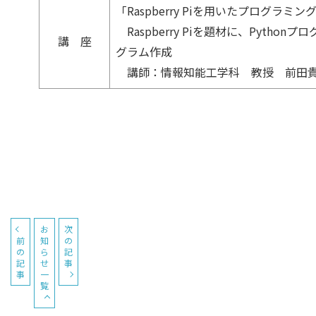
「Raspberry Piを用いたプログラミン
Raspberry Piを題材に、Pyt
講 座
グラム作成
講師：情報知能工学科 教授 前田
お
次
前
知
の
の
ら
記
記
せ
事
事
一
覧