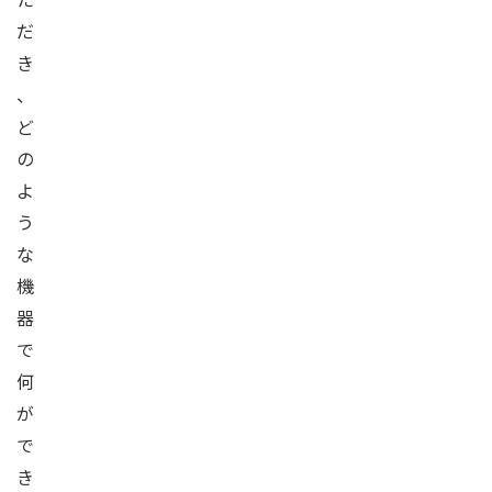
だ
き
、
ど
の
よ
う
な
機
器
で
何
が
で
き