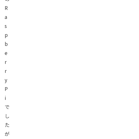
R
a
s
p
b
e
r
r
y
P
i
で
し
た
が