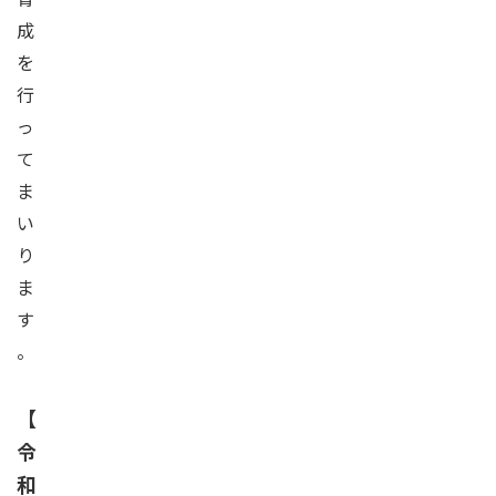
成
を
行
っ
て
ま
い
り
ま
す
。
【
令
和