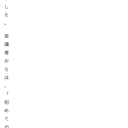
し
た
。
受
講
者
か
ら
は
、
「
初
め
て
の