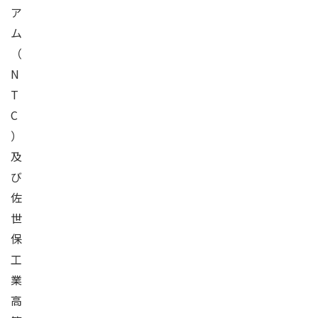
ア
ム
（
N
T
C
）
及
び
佐
世
保
工
業
高