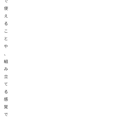
で
使
え
る
こ
と
や
、
組
み
立
て
る
感
覚
で