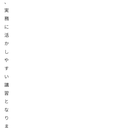
、
実
務
に
活
か
し
や
す
い
講
習
と
な
り
ま