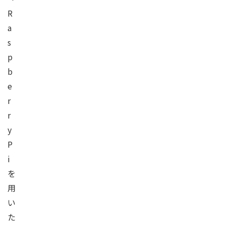
R
a
s
p
b
e
r
r
y
P
i
を
用
い
た