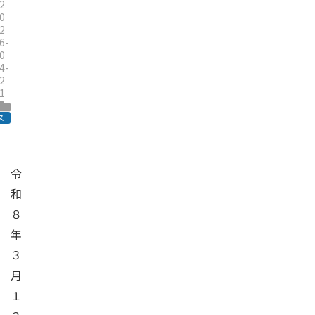
2
0
2
6-
0
4-
2
1
ス
令
和
８
年
３
月
１