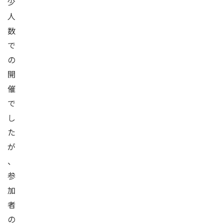
少
人
数
で
の
開
催
で
し
た
が
、
参
加
者
の