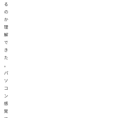
る
の
か
理
解
で
き
た
。
パ
ソ
コ
ン
感
覚